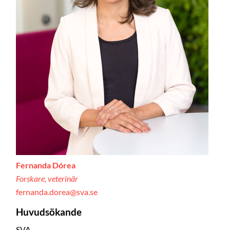
Fernanda Dórea
Forskare, veterinär
fernanda.dorea@sva.se
Huvudsökande
SVA