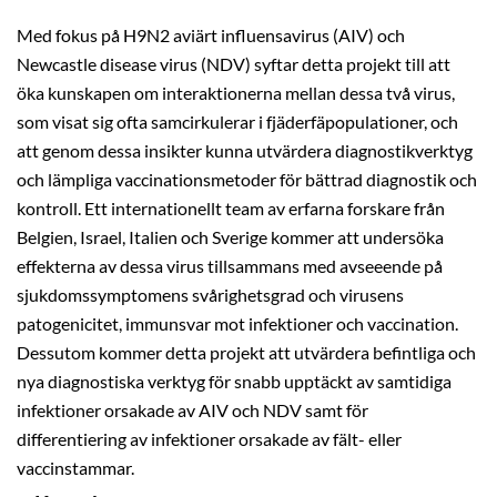
Med fokus på H9N2 aviärt influensavirus (AIV) och
Newcastle disease virus (NDV) syftar detta projekt till att
öka kunskapen om interaktionerna mellan dessa två virus,
som visat sig ofta samcirkulerar i fjäderfäpopulationer, och
att genom dessa insikter kunna utvärdera diagnostikverktyg
och lämpliga vaccinationsmetoder för bättrad diagnostik och
kontroll
.
Ett internationellt team av erfarna forskare från
Belgien, Israel, Italien och Sverige kommer att undersöka
effekterna av dessa virus tillsammans med avseeende på
sjukdomssymptomens svårighetsgrad och virusens
patogenicitet, immunsvar mot infektioner och vaccination.
Dessutom kommer detta projekt att utvärdera befintliga och
nya diagnostiska verktyg för snabb upptäckt av samtidiga
infektioner orsakade av AIV och NDV samt för
differentiering av infektioner orsakade av fält- eller
vaccinstammar.