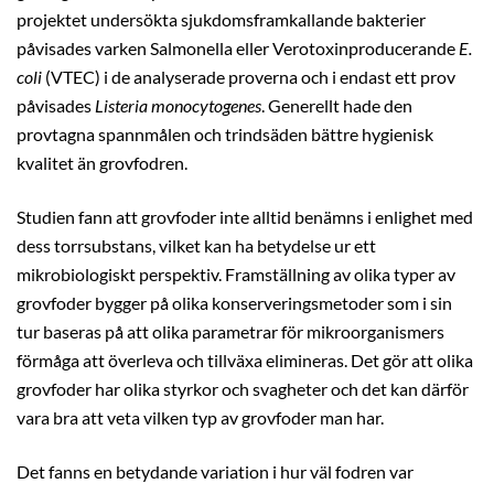
projektet undersökta sjukdomsframkallande bakterier
påvisades varken Salmonella eller Verotoxinproducerande
E.
coli
(VTEC) i de analyserade proverna och i endast ett prov
påvisades
Listeria monocytogenes
. Generellt hade den
provtagna spannmålen och trindsäden bättre hygienisk
kvalitet än grovfodren.
Studien fann att grovfoder inte alltid benämns i enlighet med
dess torrsubstans, vilket kan ha betydelse ur ett
mikrobiologiskt perspektiv. Framställning av olika typer av
grovfoder bygger på olika konserveringsmetoder som i sin
tur baseras på att olika parametrar för mikroorganismers
förmåga att överleva och tillväxa elimineras. Det gör att olika
grovfoder har olika styrkor och svagheter och det kan därför
vara bra att veta vilken typ av grovfoder man har.
Det fanns en betydande variation i hur väl fodren var