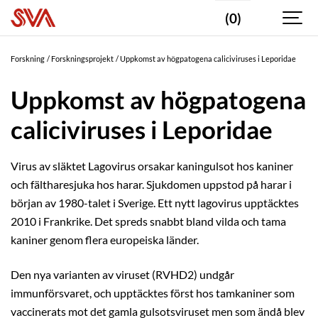
(0)
Forskning
Forskningsprojekt
Uppkomst av högpatogena caliciviruses i Leporidae
Uppkomst av högpatogena
caliciviruses i Leporidae
Virus av släktet Lagovirus orsakar kaningulsot hos kaniner
och fältharesjuka hos harar. Sjukdomen uppstod på harar i
början av 1980-talet i Sverige. Ett nytt lagovirus upptäcktes
2010 i Frankrike. Det spreds snabbt bland vilda och tama
kaniner genom flera europeiska länder.
Den nya varianten av viruset (RVHD2) undgår
immunförsvaret, och upptäcktes först hos tamkaniner som
vaccinerats mot det gamla gulsotsviruset men som ändå blev