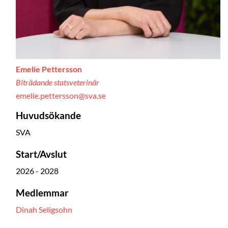
Emelie Pettersson
Biträdande statsveterinär
emelie.pettersson@sva.se
Huvudsökande
SVA
Start/Avslut
2026 - 2028
Medlemmar
Dinah Seligsohn