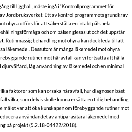
ång till ligghall, måste ingå i ”Kontrollprogrammet för
nt av Jordbruksverket. Ett av kontrollprogrammets grundkrav
ohyra utförs för att säkerställa en intakt päls hela
mehållningsförmåga och om pälsen glesas ut och det uppstår
vt. Rutinmässig behandling mot ohyra kan dock leda till att
dessa läkemedel. Dessutom är många läkemedel mot ohyra
rebyggande rutiner mot håravfall kan vi fortsätta att hålla
djurvälfärd, låg användning av läkemedel och en minimal
lka faktorer som kan orsaka håravfall, hur diagnosen bäst
 fall vilka, som delvis skulle kunna ersätta en tidig behandling
e målet var att öka kunskapen om förebyggande rutiner mot
na reducera användandet av antiparasitära läkemedel med
ning på projekt (5.2.18-04422/2018).