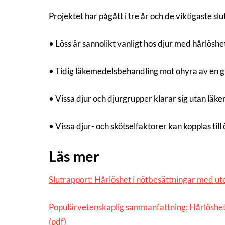
Projektet har pågått i tre år och de viktigaste sl
• Löss är sannolikt vanligt hos djur med hårlöshe
• Tidig läkemedelsbehandling mot ohyra av en g
• Vissa djur och djurgrupper klarar sig utan lä
• Vissa djur- och skötselfaktorer kan kopplas till
Läs mer
Slutrapport: Hårlöshet i nötbesättningar med utegå
Populärvetenskaplig sammanfattning: Hårlöshet i 
(pdf)