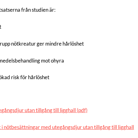
utsatserna från studien är:
t
rupp nötkreatur ger mindre hårlöshet
kemedelsbehandling mot ohyra
 ökad risk för hårlöshet
ngsdjur utan tillgång till ligghall (pdf)
nötbesättningar med utegångsdjur utan tillgång till ligghall