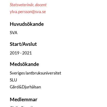
Statsveterinär, docent
ylva.persson@sva.se
Huvudsökande
SVA
Start/Avslut
2019 - 2021
Medsökande
Sveriges lantbruksuniversitet
SLU
Gård&Djurhälsan
Medlemmar