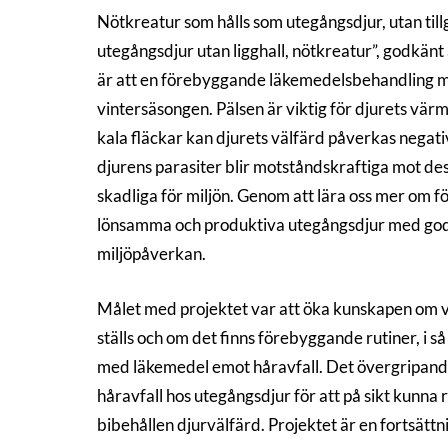
Nötkreatur som hålls som utegångsdjur, utan tillg
utegångsdjur utan ligghall, nötkreatur”, godkä
är att en förebyggande läkemedelsbehandling mot 
vintersäsongen. Pälsen är viktig för djurets vär
kala fläckar kan djurets välfärd påverkas negati
djurens parasiter blir motståndskraftiga mot 
skadliga för miljön. Genom att lära oss mer om fö
lönsamma och produktiva utegångsdjur med god 
miljöpåverkan.
Målet med projektet var att öka kunskapen om vi
ställs och om det finns förebyggande rutiner, i så
med läkemedel emot håravfall. Det övergripand
håravfall hos utegångsdjur för att på sikt kun
bibehållen djurvälfärd. Projektet är en fortsätt