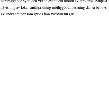
 förebyggande syfte och vid ett eventuellt utbrott av afrikansk svinpest
g påvisning av lokal smittspridning möjliggör anpassning där så behövs.
v andra smittor som sprids från vildsvin till gris.