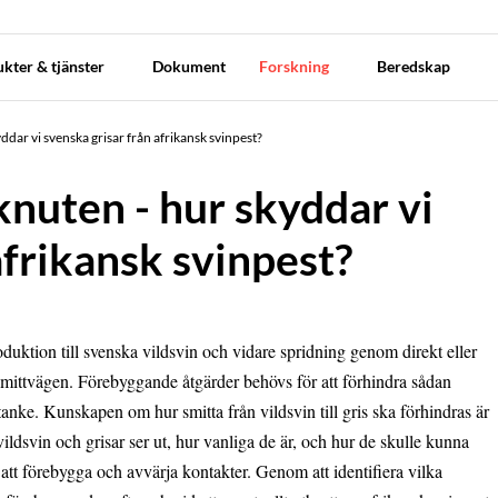
kter & tjänster
Dokument
Forskning
Beredskap
ddar vi svenska grisar från afrikansk svinpest?
knuten - hur skyddar vi
afrikansk svinpest?
oduktion till svenska vildsvin och vidare spridning genom direkt eller
smittvägen. Förebyggande åtgärder behövs för att förhindra sådan
åtanke. Kunskapen om hur smitta från vildsvin till gris ska förhindras är
vildsvin och grisar ser ut, hur vanliga de är, och hur de skulle kunna
 att förebygga och avvärja kontakter. Genom att identifiera vilka