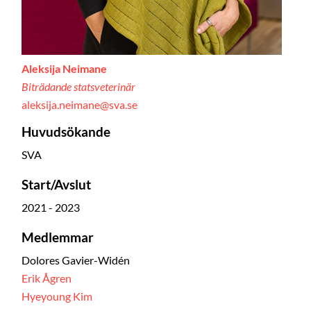
Aleksija Neimane
Biträdande statsveterinär
aleksija.neimane@sva.se
Huvudsökande
SVA
Start/Avslut
2021 - 2023
Medlemmar
Dolores Gavier-Widén
Erik Ågren
Hyeyoung Kim