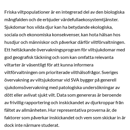
Friska viltpopulationer är en integrerad del av den biologiska
mångfalden och de erbjuder värdefullaekosystemtjänster.
Sjukdomar hos vilda djur kan ha betydande ekologiska,
sociala och ekonomiska konsekvenser, kan hota hälsan hos
husdjur och människor och påverkar därför viltförvaltningen.
Ett heltäckande övervakningsprogram för viltsjukdomar med
god geografisk täckning och som kan omfatta relevanta
viltarter är väsentligt för att kunna informera
viltförvaltningen om prioriterade vilthälsofrågor. Sveriges
övervakning av viltsjukdomar vid SVA bygger på generell
sjukdomsövervakning med patologiska undersökningar av
dött eller avlivat sjukt vilt. Data som genereras är beroende
av frivillig rapportering och inskickandet av djurkroppar från
fältet av allmänheten. Hur representativa proverna är, de
faktorer som påverkar inskickandet och vem som skickar in är
dock inte närmare studerat.