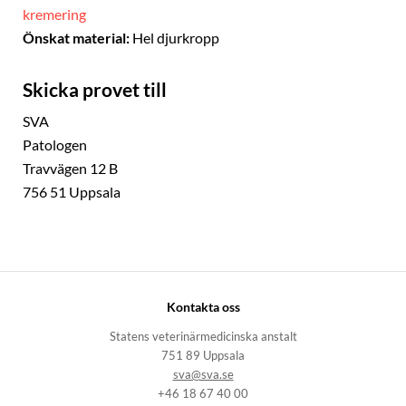
kremering
Önskat material:
Hel djurkropp
Skicka provet till
SVA
Patologen
Travvägen 12 B
756 51 Uppsala
Kontakta oss
Statens veterinärmedicinska anstalt
751 89 Uppsala
sva@sva.se
+46 18 67 40 00