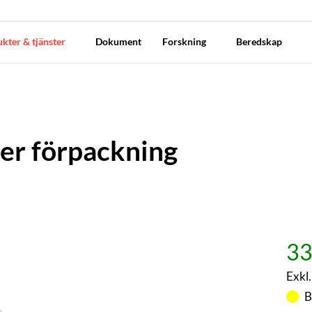
kter & tjänster
Dokument
Forskning
Beredskap
per förpackning
33
Exkl
B