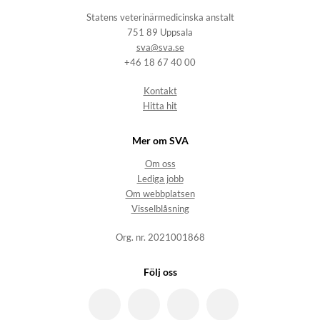
Statens veterinärmedicinska anstalt
751 89 Uppsala
sva@sva.se
+46 18 67 40 00
Kontakt
Hitta hit
Mer om SVA
Om oss
Lediga jobb
Om webbplatsen
Visselblåsning
Org. nr. 2021001868
Följ oss