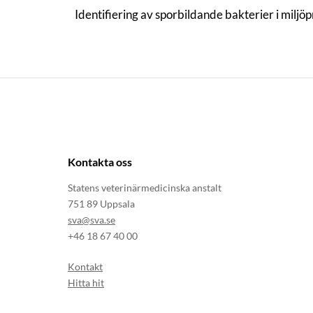
Identifiering av sporbildande bakterier i miljö
Kontakta oss
Statens veterinärmedicinska anstalt
751 89 Uppsala
sva@sva.se
+46 18 67 40 00
Kontakt
Hitta hit