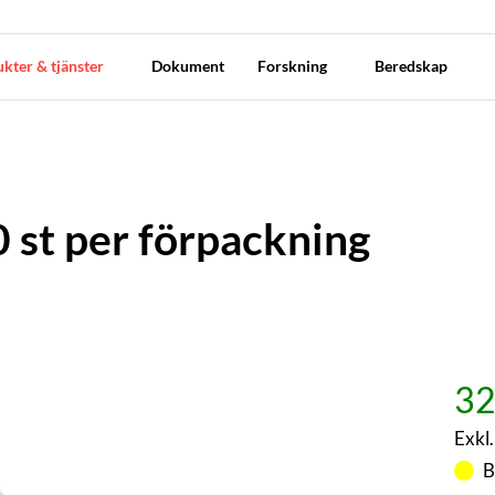
kter & tjänster
Dokument
Forskning
Beredskap
0 st per förpackning
32
Exkl
B