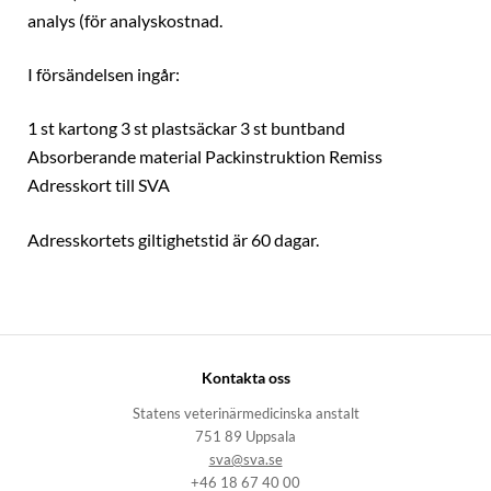
analys (för analyskostnad.
I försändelsen ingår:
1 st kartong 3 st plastsäckar 3 st buntband
Absorberande material Packinstruktion Remiss
Adresskort till SVA
Adresskortets giltighetstid är 60 dagar.
Kontakta oss
Statens veterinärmedicinska anstalt
751 89 Uppsala
sva@sva.se
+46 18 67 40 00