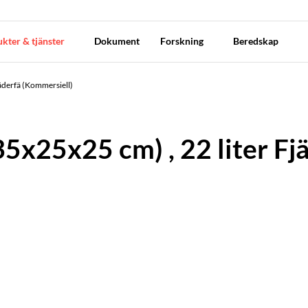
kter & tjänster
Dokument
Forskning
Beredskap
äderfä (Kommersiell)
5x25x25 cm) , 22 liter Fj