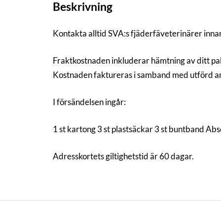
Beskrivning
Kontakta alltid SVA:s fjäderfäveterinärer innan
Fraktkostnaden inkluderar hämtning av ditt pak
Kostnaden faktureras i samband med utförd an
I försändelsen ingår:
1 st kartong 3 st plastsäckar 3 st buntband Ab
Adresskortets giltighetstid är 60 dagar.