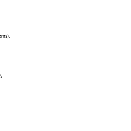
oms).
VA