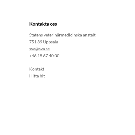
Kontakta oss
Statens veterinärmedicinska anstalt
751 89 Uppsala
sva@sva.se
+46 18 67 40 00
Kontakt
Hitta hit