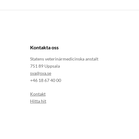
Kontakta oss
Statens veterinärmedicinska anstalt
751 89 Uppsala
sva@sva.se
+46 18 67 40 00
Kontakt
Hitta hit