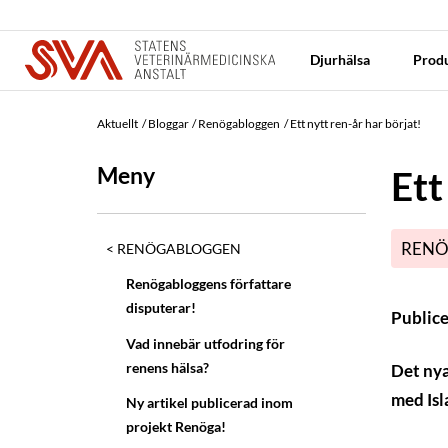
Djurhälsa
Produ
Aktuellt
Bloggar
Renögabloggen
Ett nytt ren-år har börjat!
Meny
Ett
RENÖ
RENÖGABLOGGEN
Renögabloggens författare
disputerar!
Public
Vad innebär utfodring för
renens hälsa?
Det nya
med Isl
Ny artikel publicerad inom
projekt Renöga!