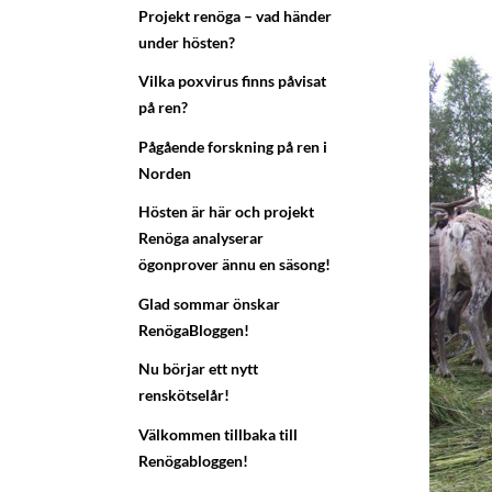
Projekt renöga – vad händer
under hösten?
Vilka poxvirus finns påvisat
på ren?
Pågående forskning på ren i
Norden
Hösten är här och projekt
Renöga analyserar
ögonprover ännu en säsong!
Glad sommar önskar
RenögaBloggen!
Nu börjar ett nytt
renskötselår!
Välkommen tillbaka till
Renögabloggen!