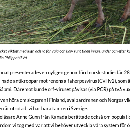
ket viktigt med lugn och ro för vaja och kalv runt tiden innan, under och efter kal
lin Philippot/SVA
nnat presenterades en nyligen genomförd norsk studie där 280
 hade antikroppar mot renens alfaherpesvirus (CvHv2), som är
 Sápmi. Däremot kunde orf-viruset påvisas (via PCR) på två vu
 även höra om skogsren i Finland, svalbardrenen och Norges vi
n är utrotad, vi har bara tamren i Sverige.
eläsare Anne Gunn från Kanada berättade också om populatio
ärdom vi tog med var att vi behöver utveckla våra system för ö