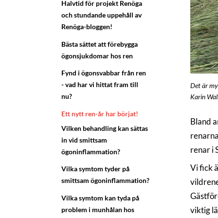
Halvtid för projekt Renöga
och stundande uppehåll av
Renöga-bloggen!
Bästa sättet att förebygga
ögonsjukdomar hos ren
Fynd i ögonsvabbar från ren
- vad har vi hittat fram till
Det är myc
nu?
Karin Wal
Ett nytt ren-år har börjat!
Bland a
Vilken behandling kan sättas
renarna
in vid smittsam
renar i
ögoninflammation?
Vi fick
Vilka symtom tyder på
smittsam ögoninflammation?
vildrene
Gästför
Vilka symtom kan tyda på
viktig l
problem i munhålan hos