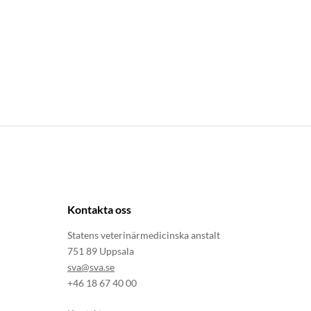
Kontakta oss
Statens veterinärmedicinska anstalt
751 89 Uppsala
sva@sva.se
+46 18 67 40 00