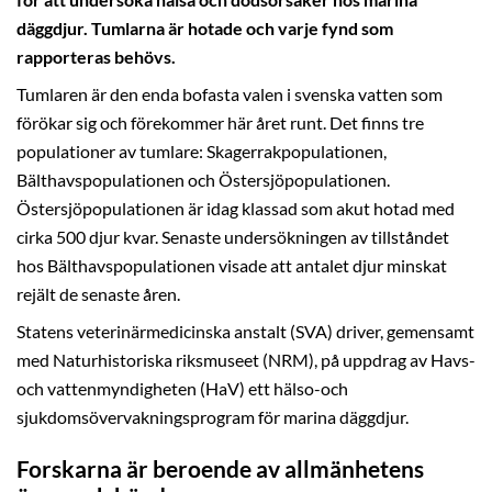
för att undersöka hälsa och dödsorsaker hos marina
däggdjur. Tumlarna är hotade och varje fynd som
rapporteras behövs.
Tumlaren är den enda bofasta valen i svenska vatten som
förökar sig och förekommer här året runt. Det finns tre
populationer av tumlare: Skagerrakpopulationen,
Bälthavspopulationen och Östersjöpopulationen.
Östersjöpopulationen är idag klassad som akut hotad med
cirka 500 djur kvar. Senaste undersökningen av tillståndet
hos Bälthavspopulationen visade att antalet djur minskat
rejält de senaste åren.
Statens veterinärmedicinska anstalt (SVA) driver, gemensamt
med Naturhistoriska riksmuseet (NRM), på uppdrag av Havs-
och vattenmyndigheten (HaV) ett hälso-och
sjukdomsövervakningsprogram för marina däggdjur.
Forskarna är beroende av allmänhetens