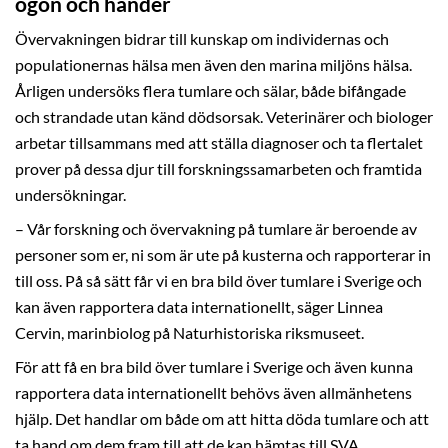
ögon och händer
Övervakningen bidrar till kunskap om individernas och
populationernas hälsa men även den marina miljöns hälsa.
Årligen undersöks flera tumlare och sälar, både bifångade
och strandade utan känd dödsorsak. Veterinärer och biologer
arbetar tillsammans med att ställa diagnoser och ta flertalet
prover på dessa djur till forskningssamarbeten och framtida
undersökningar.
– Vår forskning och övervakning på tumlare är beroende av
personer som er, ni som är ute på kusterna och rapporterar in
till oss. På så sätt får vi en bra bild över tumlare i Sverige och
kan även rapportera data internationellt, säger Linnea
Cervin, marinbiolog på Naturhistoriska riksmuseet.
För att få en bra bild över tumlare i Sverige och även kunna
rapportera data internationellt behövs även allmänhetens
hjälp. Det handlar om både om att hitta döda tumlare och att
ta hand om dem fram till att de kan hämtas till SVA.