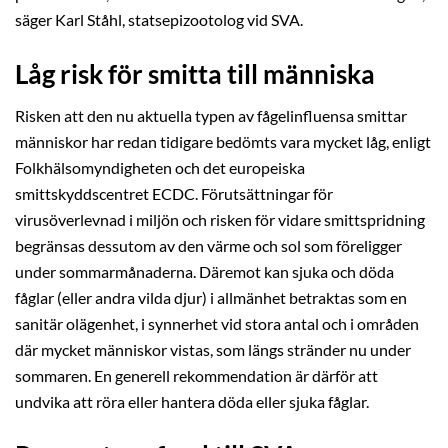
säger Karl Ståhl, statsepizootolog vid SVA.
Låg risk för smitta till människa
Risken att den nu aktuella typen av fågelinfluensa smittar
människor har redan tidigare bedömts vara mycket låg, enligt
Folkhälsomyndigheten och det europeiska
smittskyddscentret ECDC. Förutsättningar för
virusöverlevnad i miljön och risken för vidare smittspridning
begränsas dessutom av den värme och sol som föreligger
under sommarmånaderna. Däremot kan sjuka och döda
fåglar (eller andra vilda djur) i allmänhet betraktas som en
sanitär olägenhet, i synnerhet vid stora antal och i områden
där mycket människor vistas, som längs stränder nu under
sommaren. En generell rekommendation är därför att
undvika att röra eller hantera döda eller sjuka fåglar.