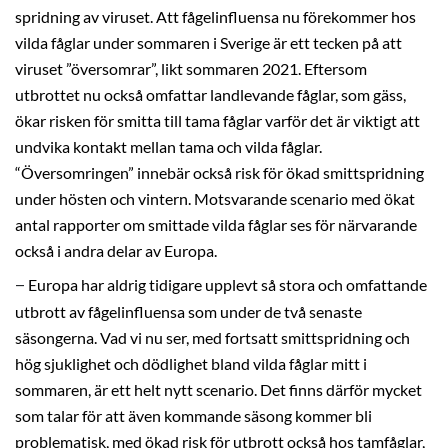
spridning av viruset. Att fågelinfluensa nu förekommer hos
vilda fåglar under sommaren i Sverige är ett tecken på att
viruset ”översomrar”, likt sommaren 2021. Eftersom
utbrottet nu också omfattar landlevande fåglar, som gäss,
ökar risken för smitta till tama fåglar varför det är viktigt att
undvika kontakt mellan tama och vilda fåglar.
“Översomringen” innebär också risk för ökad smittspridning
under hösten och vintern. Motsvarande scenario med ökat
antal rapporter om smittade vilda fåglar ses för närvarande
också i andra delar av Europa.
Europa har aldrig tidigare upplevt så stora och omfattande
–
utbrott av fågelinfluensa som under de två senaste
säsongerna. Vad vi nu ser, med fortsatt smittspridning och
hög sjuklighet och dödlighet bland vilda fåglar mitt i
sommaren, är ett helt nytt scenario. Det finns därför mycket
som talar för att även kommande säsong kommer bli
problematisk, med ökad risk för utbrott också hos tamfåglar,