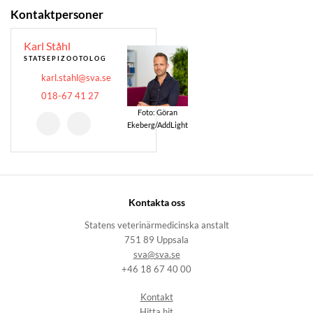
Kontaktpersoner
Karl Ståhl
STATSEPIZOOTOLOG
karl.stahl@sva.se
018-67 41 27
Foto: Göran
Ekeberg/AddLight
Kontakta oss
Statens veterinärmedicinska anstalt
751 89 Uppsala
sva@sva.se
+46 18 67 40 00
Kontakt
Hitta hit