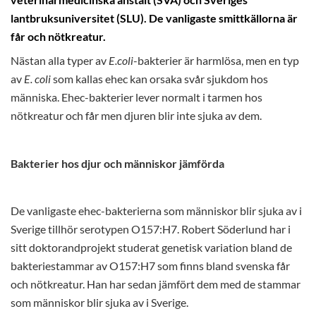
veterinärmedicinska anstalt (SVA) och Sveriges
lantbruksuniversitet (SLU). De vanligaste smittkällorna är
får och nötkreatur.
Nästan alla typer av
E.coli
-bakterier är harmlösa, men en typ
av
E. coli
som kallas ehec kan orsaka svår sjukdom hos
människa. Ehec-bakterier lever normalt i tarmen hos
nötkreatur och får men djuren blir inte sjuka av dem.
Bakterier hos djur och människor jämförda
De vanligaste ehec-bakterierna som människor blir sjuka av i
Sverige tillhör serotypen O157:H7. Robert Söderlund har i
sitt doktorandprojekt studerat genetisk variation bland de
bakteriestammar av O157:H7 som finns bland svenska får
och nötkreatur. Han har sedan jämfört dem med de stammar
som människor blir sjuka av i Sverige.