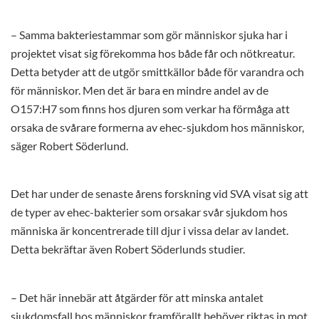
– Samma bakteriestammar som gör människor sjuka har i
projektet visat sig förekomma hos både får och nötkreatur.
Detta betyder att de utgör smittkällor både för varandra och
för människor. Men det är bara en mindre andel av de
O157:H7 som finns hos djuren som verkar ha förmåga att
orsaka de svårare formerna av ehec-sjukdom hos människor,
säger Robert Söderlund.
Det har under de senaste årens forskning vid SVA visat sig att
de typer av ehec-bakterier som orsakar svår sjukdom hos
människa är koncentrerade till djur i vissa delar av landet.
Detta bekräftar även Robert Söderlunds studier.
– Det här innebär att åtgärder för att minska antalet
sjukdomsfall hos människor framförallt behöver riktas in mot