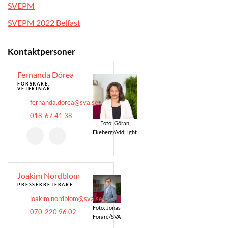
SVEPM
SVEPM 2022 Belfast
Kontaktpersoner
Fernanda Dórea
FORSKARE,
VETERINÄR
fernanda.dorea@sva.se
018-67 41 38
Foto: Göran
Ekeberg/AddLight
Joakim Nordblom
PRESSEKRETERARE
joakim.nordblom@sva.se
Foto: Jonas
070-220 96 02
Förare/SVA