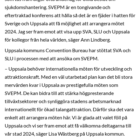
sjukdomshantering. SVEPM är en tongivande och
eftertraktad konferens att hålla så det är en fjäder i hatten för
Sverige och Uppsala att få möjlighet att arrangera mötet
2024. Jag ser fram emot att visa upp SVA, SLU och Uppsala
för kollegor från hela världen, säger Ann Lindberg.
Uppsala kommuns Convention Bureau har stöttat SVA och
SLU i processen med att ansöka om SVEPM.
– Uppsala behöver internationella möten för utveckling och
attraktionskraft. Med en väl utarbetad plan kan det bli stora
mervärden kvar i Uppsala av prestigefulla möten som
SVEPM. De kan bidra till att stärka högpresterande
tillväxtsektorer och synliggöra stadens arbetsmarknad
internationellt för ökad talangattraktion. Därför ska det vara
enkelt att arrangera möten här. Vi är glada att valet föll på
Uppsala och vi ser fram emot att få välkomna deltagarna till
vår stad 2024, säger Lisa Wästberg på Uppsala kommun.