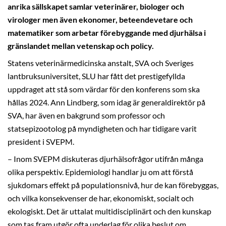
anrika sällskapet samlar veterinärer, biologer och
virologer men även ekonomer, beteendevetare och
matematiker som arbetar förebyggande med djurhälsa i
gränslandet mellan vetenskap och policy.
Statens veterinärmedicinska anstalt, SVA och Sveriges
lantbruksuniversitet, SLU har fått det prestigefyllda
uppdraget att stå som värdar för den konferens som ska
hållas 2024. Ann Lindberg, som idag är generaldirektör på
SVA, har även en bakgrund som professor och
statsepizootolog på myndigheten och har tidigare varit
president i SVEPM.
– Inom SVEPM diskuteras djurhälsofrågor utifrån många
olika perspektiv. Epidemiologi handlar ju om att förstå
sjukdomars effekt på populationsnivå, hur de kan förebyggas,
och vilka konsekvenser de har, ekonomiskt, socialt och
ekologiskt. Det är uttalat multidisciplinärt och den kunskap
som tas fram utgör ofta underlag för olika beslut om