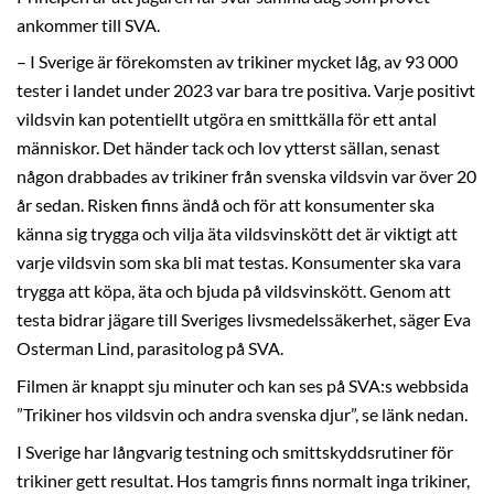
ankommer till SVA.
– I Sverige är förekomsten av trikiner mycket låg, av 93 000
tester i landet under 2023 var bara tre positiva. Varje positivt
vildsvin kan potentiellt utgöra en smittkälla för ett antal
människor. Det händer tack och lov ytterst sällan, senast
någon drabbades av trikiner från svenska vildsvin var över 20
år sedan. Risken finns ändå och för att konsumenter ska
känna sig trygga och vilja äta vildsvinskött det är viktigt att
varje vildsvin som ska bli mat testas. Konsumenter ska vara
trygga att köpa, äta och bjuda på vildsvinskött. Genom att
testa bidrar jägare till Sveriges livsmedelssäkerhet, säger Eva
Osterman Lind, parasitolog på SVA.
Filmen är knappt sju minuter och kan ses på SVA:s webbsida
”Trikiner hos vildsvin och andra svenska djur”, se länk nedan.
I Sverige har långvarig testning och smittskyddsrutiner för
trikiner gett resultat. Hos tamgris finns normalt inga trikiner,