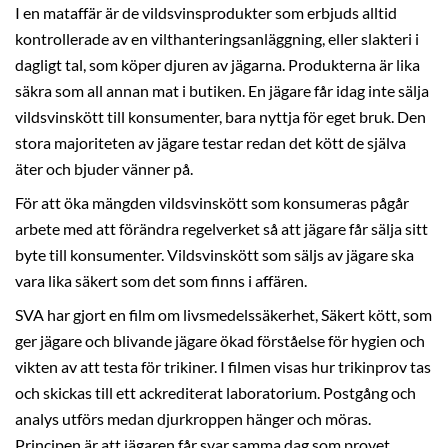
I en mataffär är de vildsvinsprodukter som erbjuds alltid
kontrollerade av en vilthanteringsanläggning, eller slakteri i
dagligt tal, som köper djuren av jägarna. Produkterna är lika
säkra som all annan mat i butiken. En jägare får idag inte sälja
vildsvinskött till konsumenter, bara nyttja för eget bruk. Den
stora majoriteten av jägare testar redan det kött de själva
äter och bjuder vänner på.
För att öka mängden vildsvinskött som konsumeras pågår
arbete med att förändra regelverket så att jägare får sälja sitt
byte till konsumenter. Vildsvinskött som säljs av jägare ska
vara lika säkert som det som finns i affären.
SVA har gjort en film om livsmedelssäkerhet, Säkert kött, som
ger jägare och blivande jägare ökad förståelse för hygien och
vikten av att testa för trikiner. I filmen visas hur trikinprov tas
och skickas till ett ackrediterat laboratorium. Postgång och
analys utförs medan djurkroppen hänger och möras.
Principen är att jägaren får svar samma dag som provet