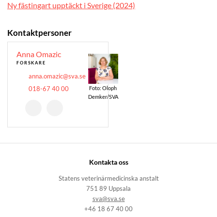
Ny fästingart upptäckt i Sverige (2024)
Kontaktpersoner
Anna Omazic
FORSKARE
anna.omazic@sva.se
018-67 40 00
Foto: Oloph
Demker/SVA
Kontakta oss
Statens veterinärmedicinska anstalt
751 89 Uppsala
sva@sva.se
+46 18 67 40 00