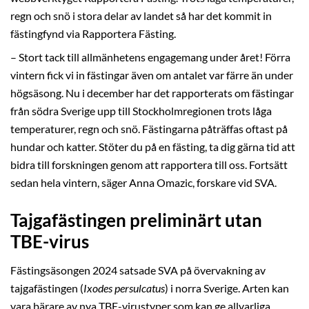
regn och snö i stora delar av landet så har det kommit in
fästingfynd via Rapportera Fästing.
– Stort tack till allmänhetens engagemang under året! Förra
vintern fick vi in fästingar även om antalet var färre än under
högsäsong. Nu i december har det rapporterats om fästingar
från södra Sverige upp till Stockholmregionen trots låga
temperaturer, regn och snö. Fästingarna påträffas oftast på
hundar och katter. Stöter du på en fästing, ta dig gärna tid att
bidra till forskningen genom att rapportera till oss. Fortsätt
sedan hela vintern, säger Anna Omazic, forskare vid SVA.
Tajgafästingen preliminärt utan
TBE-virus
Fästingsäsongen 2024 satsade SVA på övervakning av
tajgafästingen (
Ixodes persulcatus
) i norra Sverige. Arten kan
vara bärare av nya TBE-virustyper som kan ge allvarliga