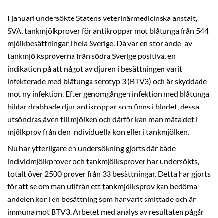
I januari undersökte Statens veterinärmedicinska anstalt,
SVA, tankmjölkprover för antikroppar mot blåtunga från 544
mjölkbesättningar i hela Sverige. Då var en stor andel av
tankmjölksproverna från södra Sverige positiva, en
indikation på att något av djuren i besättningen varit
infekterade med blåtunga serotyp 3 (BTV3) och är skyddade
mot ny infektion. Efter genomgången infektion med blåtunga
bildar drabbade djur antikroppar som finns i blodet, dessa
utsöndras även till mjölken och därför kan man mäta det i
mjölkprov från den individuella kon eller i tankmjölken.
Nu har ytterligare en undersökning gjorts där både
individmjölkprover och tankmjölksprover har undersökts,
totalt över 2500 prover från 33 besättningar. Detta har gjorts
för att se om man utifrån ett tankmjölksprov kan bedöma
andelen kor i en besättning som har varit smittade och är
immuna mot BTV3. Arbetet med analys av resultaten pågår