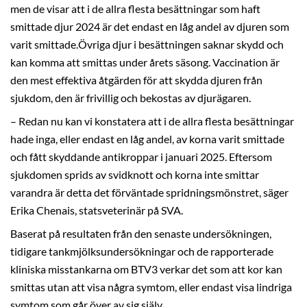
men de visar att i de allra flesta besättningar som haft
smittade djur 2024 är det endast en låg andel av djuren som
varit smittade.Övriga djur i besättningen saknar skydd och
kan komma att smittas under årets säsong. Vaccination är
den mest effektiva åtgärden för att skydda djuren från
sjukdom, den är frivillig och bekostas av djurägaren.
– Redan nu kan vi konstatera att i de allra flesta besättningar
hade inga, eller endast en låg andel, av korna varit smittade
och fått skyddande antikroppar i januari 2025. Eftersom
sjukdomen sprids av svidknott och korna inte smittar
varandra är detta det förväntade spridningsmönstret, säger
Erika Chenais, statsveterinär på SVA.
Baserat på resultaten från den senaste undersökningen,
tidigare tankmjölksundersökningar och de rapporterade
kliniska misstankarna om BTV3 verkar det som att kor kan
smittas utan att visa några symtom, eller endast visa lindriga
symtom som går över av sig själv.