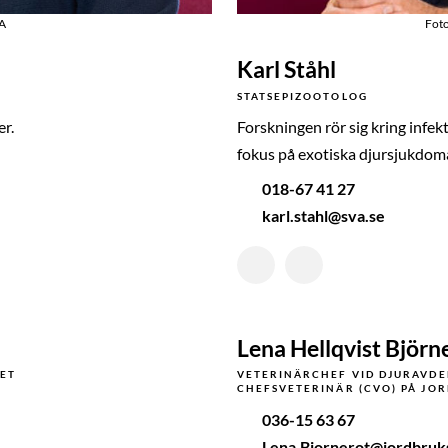
VA
Fot
Karl Ståhl
STATSEPIZOOTOLOG
er.
Forskningen rör sig kring infe
fokus på exotiska djursjukdoma
018-67 41 27
karl.stahl@sva.se
Lena Hellqvist Björn
ET
VETERINÄRCHEF VID DJURAVDEL
CHEFSVETERINÄR (CVO)
PÅ JO
036-15 63 67
Lena.Bjornerot@jordbruk