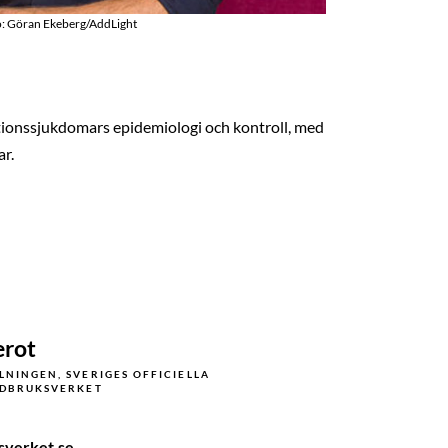
o: Göran Ekeberg/AddLight
ktionssjukdomars epidemiologi och kontroll, med
r.
erot
NINGEN, SVERIGES OFFICIELLA
RDBRUKSVERKET
sverket.se