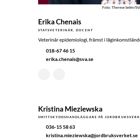
Foto: Therese Selén/S
Erika Chenais
STATSVETERINÄR, DOCENT
Veterinär epidemiologi, främst i låginkomstländ
018-67 46 15
erika.chenais@sva.se
Kristina Mieziewska
SMITTSKYDDSHANDLÄGGARE
PÅ JORDBRUKSVERK
036-15 58 63
kristina.mieziewska@jordbruksverket.se