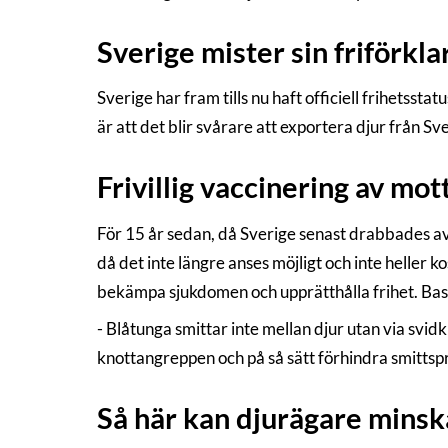
Sverige mister sin friförkla
Sverige har fram tills nu haft officiell frihetsst
är att det blir svårare att exportera djur från Sve
Frivillig vaccinering av mot
För 15 år sedan, då Sverige senast drabbades av
då det inte längre anses möjligt och inte heller ko
bekämpa sjukdomen och upprätthålla frihet. Base
- Blåtunga smittar inte mellan djur utan via svid
knottangreppen och på så sätt förhindra smittsp
Så här kan djurägare minsk