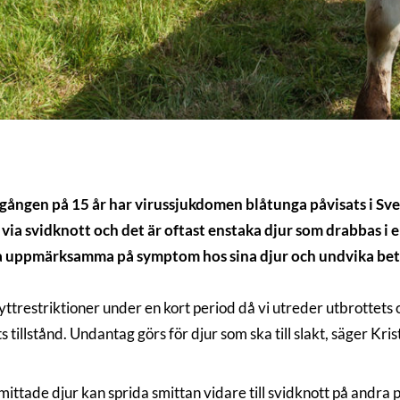
ngen på 15 år har virussjukdomen blåtunga påvisats i Sverig
via svidknott och det är oftast enstaka djur som drabbas i 
ra uppmärksamma på symptom hos sina djur och undvika be
restriktioner under en kort period då vi utreder utbrottets o
s tillstånd. Undantag görs för djur som ska till slakt, säger 
 smittade djur kan sprida smittan vidare till svidknott på andra p