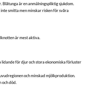
. Blåtunga är en anmälningspliktig sjukdom.
r inte smitta men minskar risken för svåra
idknotten är mest aktiva.
 lidande för djur och stora ekonomiska förluster
i huvudregionen och minskad mjölkproduktion.
om och död.