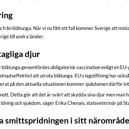
ring
atus från blåtunga. När vi nu fått ett fall kommer Sverige att m
rige till andra länder.
tagliga djur
 blåtunga genomfördes obligatorisk vaccination enligt en EU-g
stnadseffektivt att utrota blåtunga. EU:s lagstiftning har också 
rat på den aktuella situationen kommer sjukdomen därför inte 
knott. Detta gör att det är svårt att skydda sina djur men man h
ridning och sjukdom, säger Erika Chenais, statsveterinär på S
a smittspridningen i sitt närområd