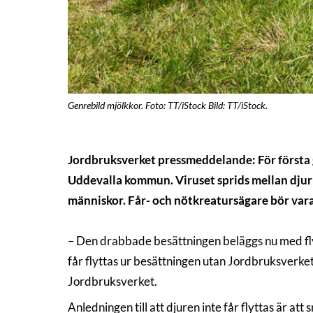
Genrebild mjölkkor. Foto: TT/iStock Bild: TT/iStock.
Jordbruksverket pressmeddelande: För första gå
Uddevalla kommun. Viruset sprids mellan djur 
människor. Får- och nötkreatursägare bör va
– Den drabbade besättningen beläggs nu med flytt
får flyttas ur besättningen utan Jordbruksverket
Jordbruksverket.
Anledningen till att djuren inte får flyttas är att