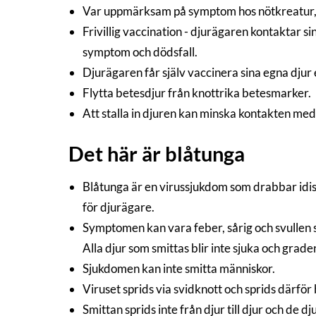
Var uppmärksam på symptom hos nötkreatur, få
Frivillig vaccination - djurägaren kontaktar s
symptom och dödsfall.
Djurägaren får själv vaccinera sina egna djur
Flytta betesdjur från knottrika betesmarker.
Att stalla in djuren kan minska kontakten med 
Det här är blåtunga
Blåtunga är en virussjukdom som drabbar idiss
för djurägare.
Symptomen kan vara feber, sårig och svullen 
Alla djur som smittas blir inte sjuka och grad
Sjukdomen kan inte smitta människor.
Viruset sprids via svidknott och sprids därför
Smittan sprids inte från djur till djur och de 