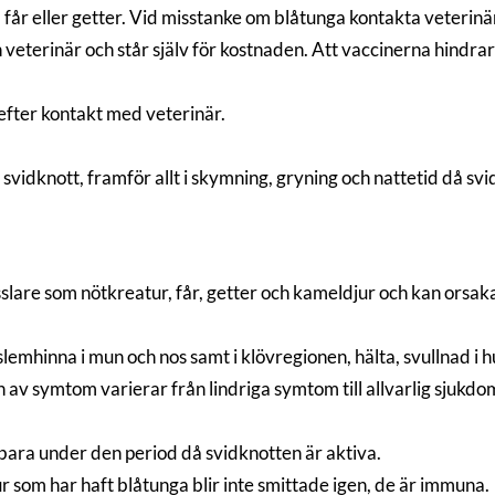
r eller getter. Vid misstanke om blåtunga kontakta veterinär
in veterinär och står själv för kostnaden. Att vaccinerna hindra
 efter kontakt med veterinär.
svidknott, framför allt i skymning, gryning och nattetid då sv
lare som nötkreatur, får, getter och kameldjur och kan orsaka
slemhinna i mun och nos samt i klövregionen, hälta, svullnad 
en av symtom varierar från lindriga symtom till allvarlig sjukd
 bara under den period då svidknotten är aktiva.
djur som har haft blåtunga blir inte smittade igen, de är immuna.