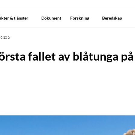
kter & tjänster
Dokument
Forskning
Beredskap
på 15 år
rsta fallet av blåtunga på