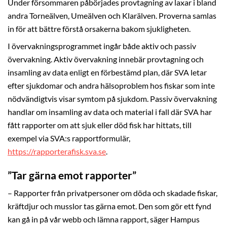
Under försommaren påbörjades provtagning av laxar i bland
andra Torneälven, Umeälven och Klarälven. Proverna samlas
in för att bättre förstå orsakerna bakom sjukligheten.
I övervakningsprogrammet ingår både aktiv och passiv
övervakning. Aktiv övervakning innebär provtagning och
insamling av data enligt en förbestämd plan, där SVA letar
efter sjukdomar och andra hälsoproblem hos fiskar som inte
nödvändigtvis visar symtom på sjukdom. Passiv övervakning
handlar om insamling av data och material i fall där SVA har
fått rapporter om att sjuk eller död fisk har hittats, till
exempel via SVA:s rapportformulär,
https://rapporterafisk.sva.se
.
”Tar gärna emot rapporter”
– Rapporter från privatpersoner om döda och skadade fiskar,
kräftdjur och musslor tas gärna emot. Den som gör ett fynd
kan gå in på vår webb och lämna rapport, säger Hampus