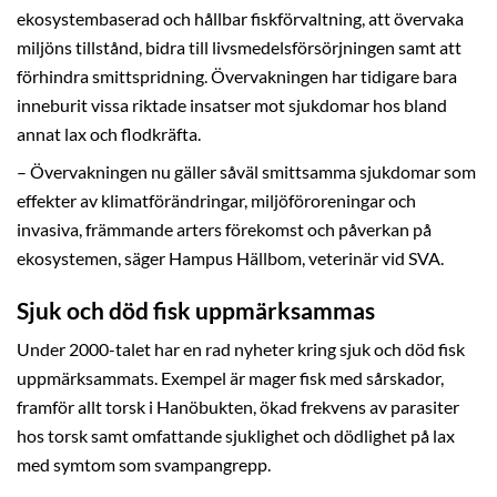
ekosystembaserad och hållbar fiskförvaltning, att övervaka
miljöns tillstånd, bidra till livsmedelsförsörjningen samt att
förhindra smittspridning. Övervakningen har tidigare bara
inneburit vissa riktade insatser mot sjukdomar hos bland
annat lax och flodkräfta.
– Övervakningen nu gäller såväl smittsamma sjukdomar som
effekter av klimatförändringar, miljöföroreningar och
invasiva, främmande arters förekomst och påverkan på
ekosystemen, säger Hampus Hällbom, veterinär vid SVA.
Sjuk och död fisk uppmärksammas
Under 2000-talet har en rad nyheter kring sjuk och död fisk
uppmärksammats. Exempel är mager fisk med sårskador,
framför allt torsk i Hanöbukten, ökad frekvens av parasiter
hos torsk samt omfattande sjuklighet och dödlighet på lax
med symtom som svampangrepp.