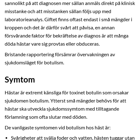
sannolikt på att diagnosen mer sällan anmäls direkt på klinisk
misstanke och att misstanken sällan följs upp med
laboratorieanalys. Giftet finns oftast endast i små mängder i
kroppen och det är därför svårt att påvisa, en annan
försvårande faktor för bekräftelse av diagnos är att många
döda hästar vare sig provtas eller obduceras.
Bristande rapportering försämrar övervakningen av
sjukdomsläget för botulism.
Symtom
Hästar är extremt känsliga för toxinet botulin som orsakar
sjukdomen botulism. Ytterst små mängder behövs för att
hästar ska utveckla sjukdomssymtom med tilltagande
förlamning som ofta slutar med döden.
De vanligaste symtomen vid botulism hos häst är:
Svårigheter att svälja foder och vatten, hästen tuggar utan