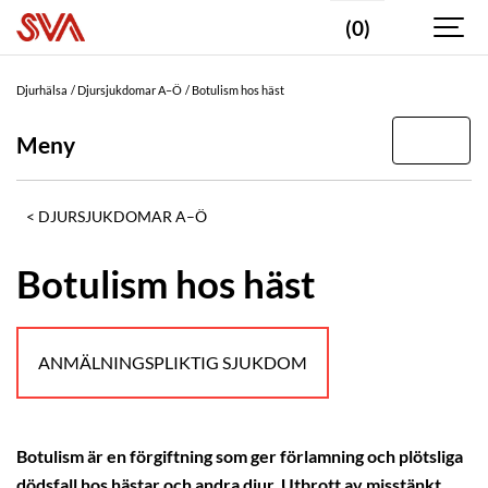
(0)
Djurhälsa
Djursjukdomar A–Ö
Botulism hos häst
Meny
DJURSJUKDOMAR A–Ö
Botulism hos häst
ANMÄLNINGSPLIKTIG SJUKDOM
Botulism är en förgiftning som ger förlamning och plötsliga
dödsfall hos hästar och andra djur. Utbrott av misstänkt