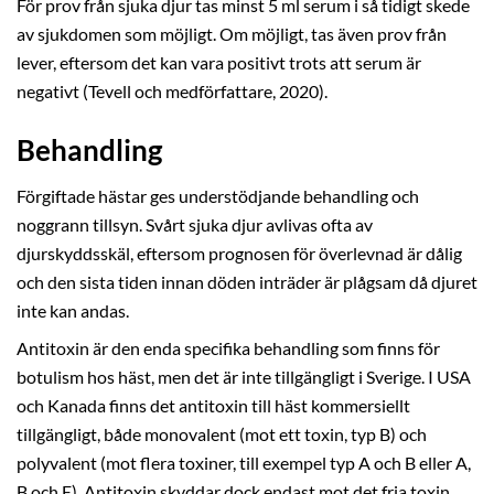
För prov från sjuka djur tas minst 5 ml serum i så tidigt skede
av sjukdomen som möjligt. Om möjligt, tas även prov från
lever, eftersom det kan vara positivt trots att serum är
negativt (Tevell och medförfattare, 2020).
Behandling
Förgiftade hästar ges understödjande behandling och
noggrann tillsyn. Svårt sjuka djur avlivas ofta av
djurskyddsskäl, eftersom prognosen för överlevnad är dålig
och den sista tiden innan döden inträder är plågsam då djuret
inte kan andas.
Antitoxin är den enda specifika behandling som finns för
botulism hos häst, men det är inte tillgängligt i Sverige. I USA
och Kanada finns det antitoxin till häst kommersiellt
tillgängligt, både monovalent (mot ett toxin, typ B) och
polyvalent (mot flera toxiner, till exempel typ A och B eller A,
B och E). Antitoxin skyddar dock endast mot det fria toxin