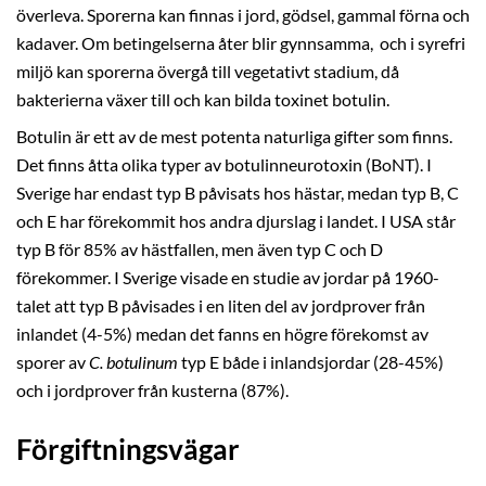
överleva. Sporerna kan finnas i jord, gödsel, gammal förna och
kadaver. Om betingelserna åter blir gynnsamma,
och i syrefri
miljö kan sporerna övergå till vegetativt stadium, då
bakterierna växer till och kan bilda toxinet botulin.
Botulin är ett av de mest potenta naturliga gifter som finns.
Det finns åtta olika typer av botulinneurotoxin (BoNT). I
Sverige har endast typ B påvisats hos hästar, medan typ B, C
och E har förekommit hos andra djurslag i landet. I USA står
typ B för 85% av hästfallen, men även typ C och D
förekommer. I Sverige visade en studie av jordar på 1960-
talet att typ B påvisades i en liten del av jordprover från
inlandet (4-5%) medan det fanns en högre förekomst av
sporer av
C. botulinum
typ E både i inlandsjordar (28-45%)
och i jordprover från kusterna (87%).
Förgiftningsvägar