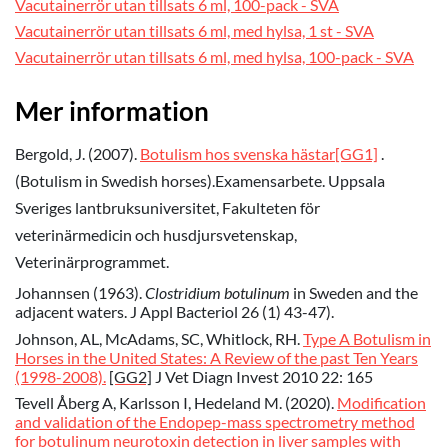
Vacutainerrör utan tillsats 6 ml, 100-pack - SVA
Vacutainerrör utan tillsats 6 ml, med hylsa, 1 st - SVA
Vacutainerrör utan tillsats 6 ml, med hylsa, 100-pack - SVA
Mer information
Bergold, J. (2007).
.
Botulism hos svenska hästar
[GG1]
(Botulism in Swedish horses).Examensarbete. Uppsala
Sveriges lantbruksuniversitet, Fakulteten för
veterinärmedicin och husdjursvetenskap,
Veterinärprogrammet.
Johannsen (1963).
Clostridium botulinum
in Sweden and the
adjacent waters. J Appl Bacteriol 26 (1) 43-47).
Johnson, AL, McAdams, SC, Whitlock, RH.
Type A Botulism in
Horses in the United States: A Review of the past Ten Years
(1998-2008).
[GG2]
J Vet Diagn Invest 2010 22: 165
Tevell Åberg A, Karlsson I, Hedeland M. (2020).
Modification
and validation of the Endopep-mass spectrometry method
for botulinum neurotoxin detection in liver samples with