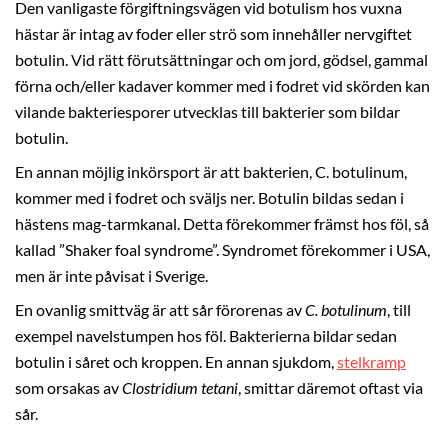
Den vanligaste förgiftningsvägen vid botulism hos vuxna
hästar är intag av foder eller strö som innehåller nervgiftet
botulin. Vid rätt förutsättningar och om jord, gödsel, gammal
förna och/eller kadaver kommer med i fodret vid skörden kan
vilande bakteriesporer utvecklas till bakterier som bildar
botulin.
En annan möjlig inkörsport är att bakterien, C. botulinum,
kommer med i fodret och sväljs ner. Botulin bildas sedan i
hästens mag-tarmkanal. Detta förekommer främst hos föl, så
kallad ”Shaker foal syndrome”. Syndromet förekommer i USA,
men är inte påvisat i Sverige.
En ovanlig smittväg är att sår förorenas av
C. botulinum
, till
exempel navelstumpen hos föl. Bakterierna bildar sedan
botulin i såret och kroppen. En annan sjukdom,
stelkramp
som orsakas av
Clostridium tetani
, smittar däremot oftast via
sår.