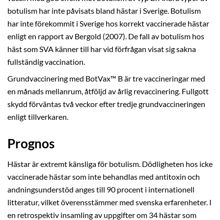
botulism har inte påvisats bland hästar i Sverige. Botulism
har inte förekommit i Sverige hos korrekt vaccinerade hästar
enligt en rapport av Bergold (2007). De fall av botulism hos
häst som SVA känner till har vid förfrågan visat sig sakna
fullständig vaccination.
Grundvaccinering med BotVax™ B är tre vaccineringar med
en månads mellanrum, åtföljd av årlig revaccinering. Fullgott
skydd förväntas två veckor efter tredje grundvaccineringen
enligt tillverkaren.
Prognos
Hästar är extremt känsliga för botulism. Dödligheten hos icke
vaccinerade hästar som inte behandlas med antitoxin och
andningsunderstöd anges till 90 procent i internationell
litteratur, vilket överensstämmer med svenska erfarenheter. I
en retrospektiv insamling av uppgifter om 34 hästar som