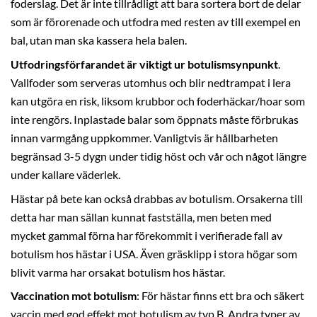
foderslag. Det är inte tillrådligt att bara sortera bort de delar
som är förorenade och utfodra med resten av till exempel en
bal, utan man ska kassera hela balen.
Utfodringsförfarandet är viktigt ur botulismsynpunkt
.
Vallfoder som serveras utomhus och blir nedtrampat i lera
kan utgöra en risk, liksom krubbor och foderhäckar/hoar som
inte rengörs. Inplastade balar som öppnats måste förbrukas
innan varmgång uppkommer. Vanligtvis är hållbarheten
begränsad 3-5 dygn under tidig höst och vår och något längre
under kallare väderlek.
Hästar på bete kan också drabbas av botulism. Orsakerna till
detta har man sällan kunnat fastställa, men beten med
mycket gammal förna har förekommit i verifierade fall av
botulism hos hästar i USA. Även gräsklipp i stora högar som
blivit varma har orsakat botulism hos hästar.
Vaccination mot botulism
: För hästar finns ett bra och säkert
vaccin med god effekt mot botulism av typ B. Andra typer av