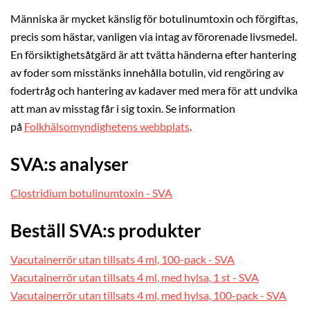
Människa är mycket känslig för botulinumtoxin och förgiftas,
precis som hästar, vanligen via intag av förorenade livsmedel.
En försiktighetsåtgärd är att tvätta händerna efter hantering
av foder som misstänks innehålla botulin, vid rengöring av
fodertråg och hantering av kadaver med mera för att undvika
att man av misstag får i sig toxin. Se information
på
Folkhälsomyndighetens webbplats
.
SVA:s analyser
Clostridium botulinumtoxin - SVA
Beställ SVA:s produkter
Vacutainerrör utan tillsats 4 ml, 100-pack - SVA
Vacutainerrör utan tillsats 4 ml, med hylsa, 1 st - SVA
Vacutainerrör utan tillsats 4 ml, med hylsa, 100-pack - SVA