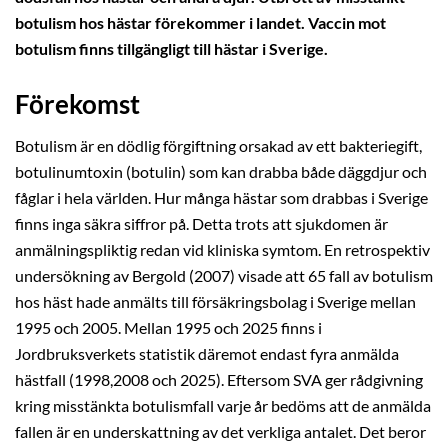
botulism hos hästar förekommer i landet. Vaccin mot
botulism finns tillgängligt till hästar i Sverige.
Förekomst
Botulism är en dödlig förgiftning orsakad av ett bakteriegift,
botulinumtoxin (botulin) som kan drabba både däggdjur och
fåglar i hela världen. Hur många hästar som drabbas i Sverige
finns inga säkra siffror på. Detta trots att sjukdomen är
anmälningspliktig redan vid kliniska symtom. En retrospektiv
undersökning av Bergold (2007) visade att 65 fall av botulism
hos häst hade anmälts till försäkringsbolag i Sverige mellan
1995 och 2005. Mellan 1995 och 2025 finns i
Jordbruksverkets statistik däremot endast fyra anmälda
hästfall (1998,2008 och 2025). Eftersom SVA ger rådgivning
kring misstänkta botulismfall varje år bedöms att de anmälda
fallen är en underskattning av det verkliga antalet. Det beror