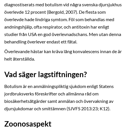
diagnostiserats med botulism vid några svenska djursjukhus
överlevde 12 procent (Bergold, 2007). De flesta som
överlevde hade lindriga symtom. Föl som behandlas med
andningshjälp, ofta respirator, och antitoxin har enligt
studier från USA en god överlevnadschans. Men utan denna
behandling överlever endast ett fåtal.
Överlevande hästar kan kräva lång konvalescens innan de är
helt återställda.
Vad säger lagstiftningen?
Botulism är en anmälningspliktig sjukdom enligt Statens
jordbruksverks föreskrifter och allmänna råd om
biosäkerhetsåtgärder samt anmälan och övervakning av
djursjukdomar och smittämnen (SJVFS 2013:23; K12).
Zoonosaspekt