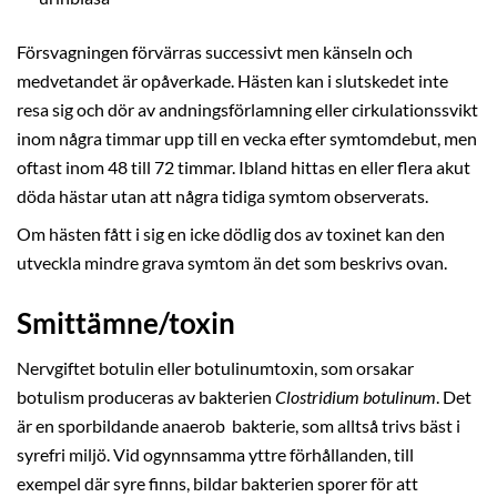
Försvagningen förvärras successivt men känseln och
medvetandet är opåverkade. Hästen kan i slutskedet inte
resa sig och dör av andningsförlamning eller cirkulationssvikt
inom några timmar upp till en vecka efter symtomdebut, men
oftast inom 48 till 72 timmar. Ibland hittas en eller flera akut
döda hästar utan att några tidiga symtom observerats.
Om hästen fått i sig en icke dödlig dos av toxinet kan den
utveckla mindre grava symtom än det som beskrivs ovan.
Smittämne/toxin
Nervgiftet botulin eller botulinumtoxin, som orsakar
botulism produceras av bakterien
Clostridium botulinum
. Det
är en sporbildande anaerob
bakterie, som alltså trivs bäst i
syrefri miljö. Vid ogynnsamma yttre förhållanden, till
exempel där syre finns, bildar bakterien sporer för att