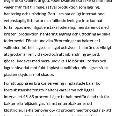
hygieniska kvalitet är god. Foderkvalitén ska säkerställas hela
vägen från fält till mule, i såväl produktion som lagring,
hantering och utfodring. Botulism har enligt internationell
vetenskaplig litteratur och fallbeskrivningar inte kunnat
förknippas med något enstaka foderslag, men däremot med
brister i produktion, hantering, lagring och utfodring av olika
fodermedel. För att undvika föroreningar av bakterier i
vallfoder (hö, hösilage, ensilage) och även i halm är det viktigt
att grödan är ren vid skörd och att inblandning av jord,
gödsel, kadaver med mera undviks. Hö bör skulltorkas och
lagras skyddat mot fukt. Inplastat vallfoder bör lagras så att
plasten skyddas mot skador.
För att uppnå en bra konservering i inplastade balar bör
torrsubstanshalten (ts-halten) vara jämn och ligga i
intervallet 45-65 procent. Lägre ts-halt medför ökad risk för
bakteriella feljäsningar, främst enterobakterier och
klostridier. Ts-halter över 65-70 procent medför ökad risk att