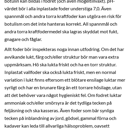
botulin kan bildas i fodret (och även mögeltillväxt). pH-
värdet bör i alla inplastade foder understiga 7,0. Även
spannmål och andra torra kraftfoder kan utgöra en risk för
botulism om det inte hanteras korrekt. All spannmål och
andra torra kraftfodermedel ska lagras skyddat mot fukt,
gnagare och fåglar.
Allt foder bör inspekteras noga innan utfodring. Om det har
avvikande lukt, färg och/eller struktur bör man vara extra
uppmärksam. Hö ska lukta friskt och ha en torr struktur.
Inplastat vallfoder ska också lukta friskt, men en normal
variation i lukt finns eftersom ett blötare ensilage luktar mer
syrligt och har en brunare färg än ett torrare hösilage, utan
att det behöver vara något hygieniskt fel. Om fodret luktar
ammoniak och/eller smörsyra är det tydliga tecken på
feljäsning och ska kasseras. Även foder som bär synliga
tecken på inblandning av jord, gödsel, gammal förna och
kadaver kan leda till allvarliga hälsoproblem, oavsett