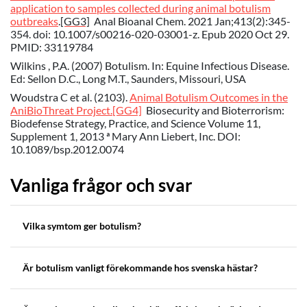
application to samples collected during animal botulism
outbreaks
.
[GG3]
Anal Bioanal Chem. 2021 Jan;413(2):345-
354. doi: 10.1007/s00216-020-03001-z. Epub 2020 Oct 29.
PMID: 33119784
Wilkins , P.A. (2007) Botulism. In: Equine Infectious Disease.
Ed: Sellon D.C., Long M.T., Saunders, Missouri, USA
Woudstra C et al. (2103).
Animal Botulism Outcomes in the
Biosecurity and Bioterrorism:
AniBioThreat Project.
[GG4]
Biodefense Strategy, Practice, and Science Volume 11,
Supplement 1, 2013 ª Mary Ann Liebert, Inc. DOI:
10.1089/bsp.2012.0074
Vanliga frågor och svar
Vilka symtom ger botulism?
Är botulism vanligt förekommande hos svenska hästar?