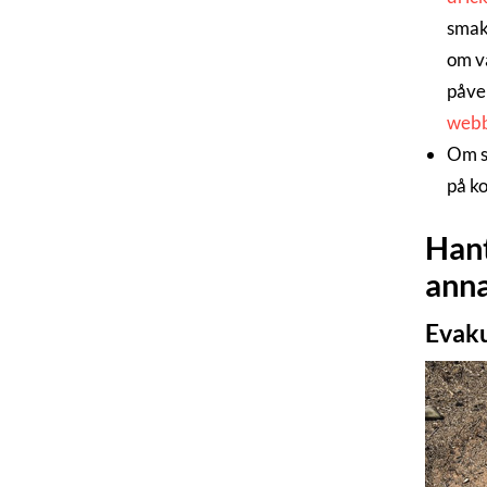
smak.
om va
påver
webb
Om st
på ko
Hant
anna
Evaku