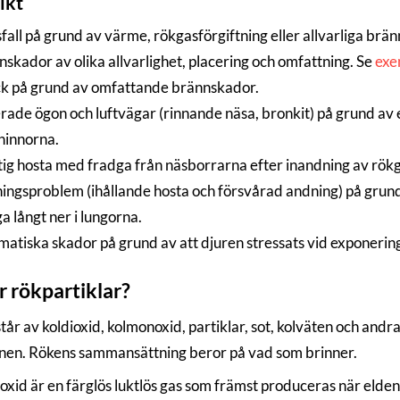
ikt
all på grund av värme, rökgasförgiftning eller allvarliga brä
skador av olika allvarlighet, placering och omfattning. Se
exe
k på grund av omfattande brännskador.
erade ögon och luftvägar (rinnande näsa, bronkit) på grund av
hinnorna.
tig hosta med fradga från näsborrarna efter inandning av rökg
ingsproblem (ihållande hosta och försvårad andning) på grund
a långt ner i lungorna.
atiska skador på grund av att djuren stressats vid exponering
r rökpartiklar?
tår av koldioxid, kolmonoxid, partiklar, sot, kolväten och and
en. Rökens sammansättning beror på vad som brinner.
xid är en färglös luktlös gas som främst produceras när elden p