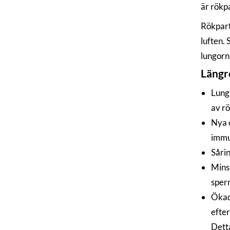
är rökp
Rökpart
luften.
lungorna
Längre
Lungi
av rö
Nya o
immu
Sårin
Minsk
sperm
Ökad
efter
Dett