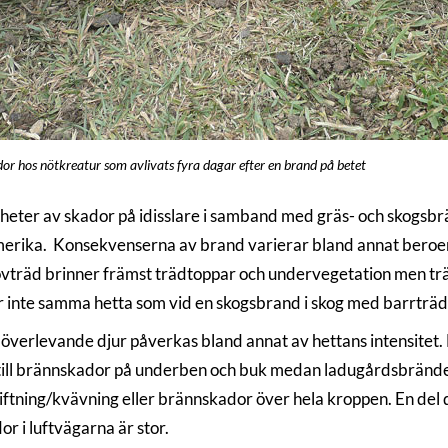
r hos nötkreatur som avlivats fyra dagar efter en brand på betet
heter av skador på idisslare i samband med gräs- och skogsb
rika. Konsekvenserna av brand varierar bland annat beroend
övträd brinner främst trädtoppar och undervegetation men trä
r inte samma hetta som vid en skogsbrand i skog med barrträd 
 överlevande djur påverkas bland annat av hettans intensitet
till brännskador på underben och buk medan ladugårdsbränder o
iftning/kvävning eller brännskador över hela kroppen. En del
r i luftvägarna är stor.