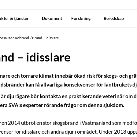
kter & tjänster
Dokument
Forskning
Beredskap
orsakade av brand
Brand – idisslare
nd – idisslare
mare och torrare klimat innebär ökad risk för skogs- och gr
dsbränder kan få allvarliga konsekvenser för lantbrukets dj
är djurägare bör kontakta en praktiserande veterinär om dit
era SVA:s experter rörande frågor om denna sjukdom.
n 2014 utbröt en stor skogsbrand i Västmanland som medförd
enser för idisslare och andra djur i området. Under 2018 upp