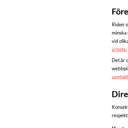
För
Risker 
minska 
vid oli
arbete
.
Det är 
webbpla
samhäll
Dire
Konsekv
respekti