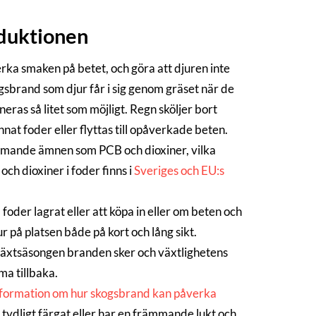
duktionen
ka smaken på betet, och göra att djuren inte
ogsbrand som djur får i sig genom gräset när de
eras så litet som möjligt. Regn sköljer bort
at foder eller flyttas till opåverkade beten.
mmande ämnen som PCB och dioxiner, vilka
ch dioxiner i foder finns i
Sveriges och EU:s
 foder lagrat eller att köpa in eller om beten och
ur på platsen både på kort och lång sikt.
växtsäsongen branden sker och växtlighetens
ma tillbaka.
nformation om hur skogsbrand kan påverka
tydligt färgat eller har en främmande lukt och