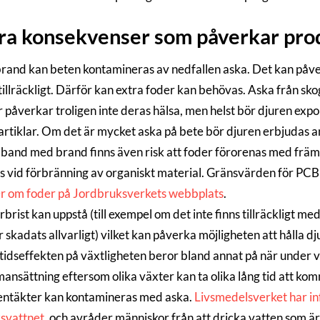
ra konsekvenser som påverkar pro
rand kan beten kontamineras av nedfallen aska. Det kan påver
tillräckligt. Därför kan extra foder kan behövas. Aska från sk
 påverkar troligen inte deras hälsa, men helst bör djuren expon
rtiklar. Om det är mycket aska på bete bör djuren erbjudas ann
mband med brand finns även risk att foder förorenas med frä
s vid förbränning av organiskt material. Gränsvärden för PCB o
er om foder på Jordbruksverkets webbplats
.
brist kan uppstå (till exempel om det inte finns tillräckligt med
r skadats allvarligt) vilket kan påverka möjligheten att hålla dj
tidseffekten på växtligheten beror bland annat på när under 
nsättning eftersom olika växter kan ta olika lång tid att kom
entäkter kan kontamineras med aska.
Livsmedelsverket har i
svattnet,
och avråder människor från att dricka vatten som är 