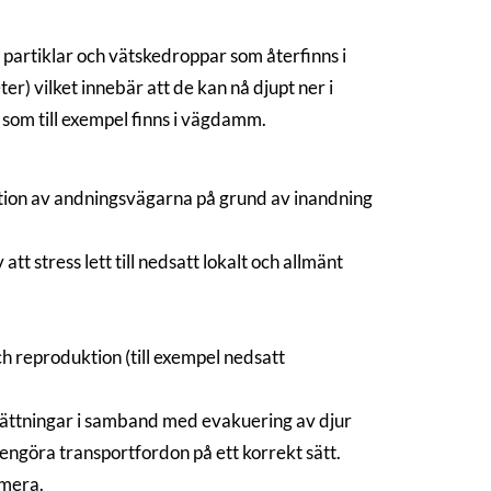
 partiklar och vätskedroppar som återfinns i
r) vilket innebär att de kan nå djupt ner i
r som till exempel finns i vägdamm.
tation av andningsvägarna på grund av inandning
t stress lett till nedsatt lokalt och allmänt
h reproduktion (till exempel nedsatt
sättningar i samband med evakuering av djur
rengöra transportfordon på ett korrekt sätt.
 mera.