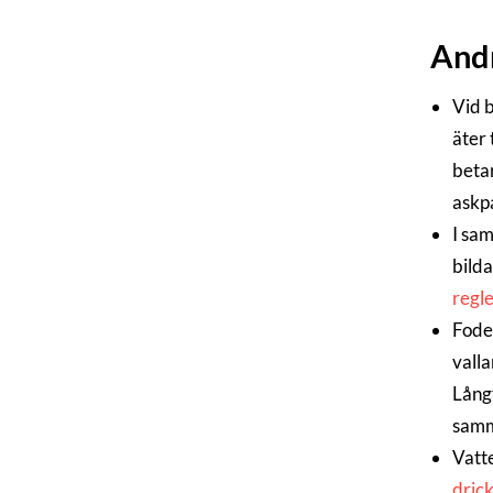
And
Vid b
äter 
betar
askpa
I sa
bilda
regl
Foder
valla
Lång
samma
Vatt
drick