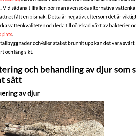
 Vid sådana tillfällen bör man även söka alternativa vattenkällo
ttnet fått en bismak. Detta är negativt eftersom det är viktigt 
ka vattenkvaliteten och leda till oönskad växt av bakterier o
plats
.
allbyggnader och/eller staket brunnit upp kan det vara svårt a
rt och lång sikt.
ering och behandling av djur som s
t sätt
ering av djur