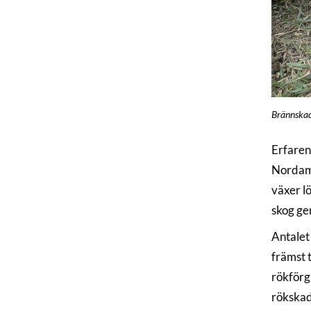
Brännskado
Erfaren
Nordame
växer l
skog ge
Antalet
främst 
rökförg
rökskado