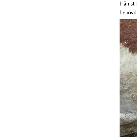
främst 
behövde