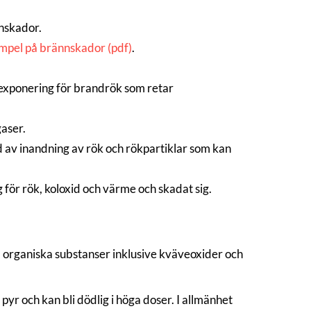
nnskador.
mpel på brännskador (pdf)
.
 exponering för brandrök som retar
aser.
 av inandning av rök och rökpartiklar som kan
 för rök, koloxid och värme och skadat sig.
ra organiska substanser inklusive kväveoxider och
yr och kan bli dödlig i höga doser. I allmänhet