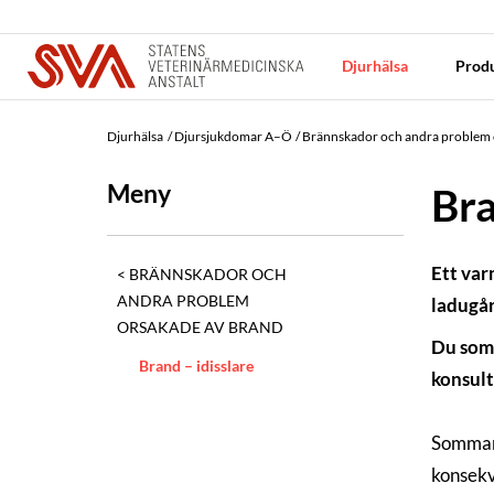
Djurhälsa
Produ
Djurhälsa
Djursjukdomar A–Ö
Brännskador och andra problem 
Meny
Bra
Ett var
BRÄNNSKADOR OCH
ANDRA PROBLEM
ladugår
ORSAKADE AV BRAND
Du som 
Brand – idisslare
konsult
Sommare
konsekv