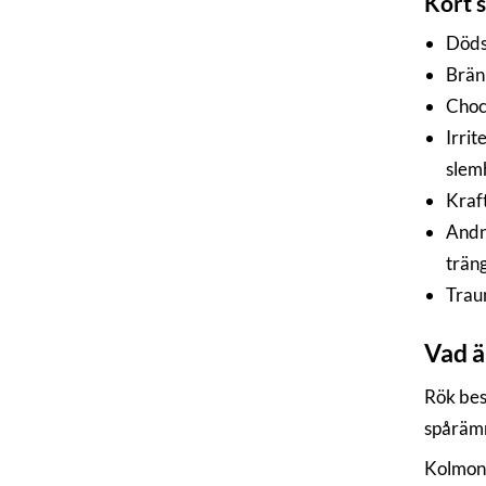
Kort s
Dödsf
Bränn
Choc
Irrit
slem
Kraf
Andn
träng
Traum
Vad ä
Rök bes
spårämn
Kolmono