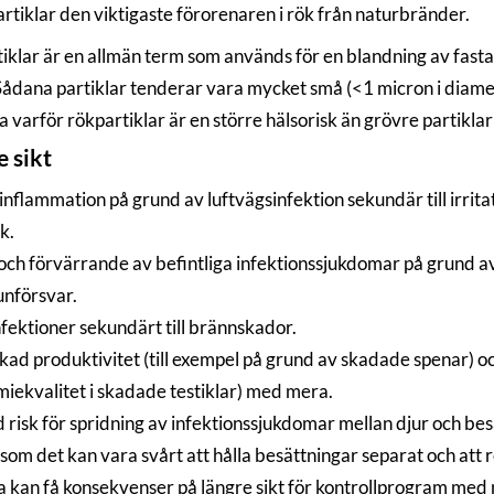
artiklar den viktigaste förorenaren i rök från naturbränder.
iklar är en allmän term som används för en blandning av fasta
 Sådana partiklar tenderar vara mycket små (<1 micron i diamete
 varför rökpartiklar är en större hälsorisk än grövre partikla
 sikt
nflammation på grund av luftvägsinfektion sekundär till irri
k.
ch förvärrande av befintliga infektionssjukdomar på grund av at
nförsvar.
fektioner sekundärt till brännskador.
ad produktivitet (till exempel på grund av skadade spenar) oc
iekvalitet i skadade testiklar) med mera.
 risk för spridning av infektionssjukdomar mellan djur och be
som det kan vara svårt att hålla besättningar separat och att 
a kan få konsekvenser på längre sikt för kontrollprogram med