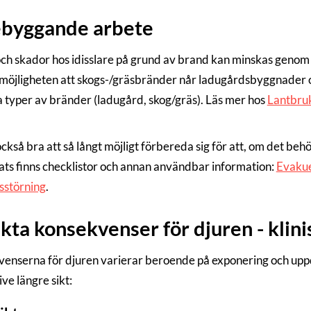
ebyggande arbete
och skador hos idisslare på grund av brand kan minskas genom
möjligheten att skogs-/gräsbränder når ladugårdsbyggnader oc
ka typer av bränder (ladugård, skog/gräs). Läs mer hos
Lantbru
också bra att så långt möjligt förbereda sig för att, om det be
ts finns checklistor och annan användbar information:
Evakue
sstörning
.
kta konsekvenser för djuren - kli
enserna för djuren varierar beroende på exponering och upp
ve längre sikt: