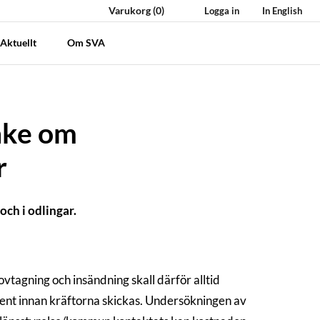
Varukorg
(0)
Logga in
In English
Aktuellt
Om SVA
nke om
r
och i odlingar.
vtagning och insändning skall därför alltid
ent innan kräftorna skickas. Undersökningen av