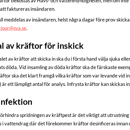
räftor bekostas av Havs- och vattenmyndigheten, men om int
tt faktureras insändaren.
ll meddelas av insändaren, helst några dagar före prov skickas 
kjour@sva.se
.
l av kräftor för inskick
let av kräftor att skicka in ska du i första hand välja sjuka e
ats döda. Vid insamling av döda kräftor ska de färskaste exemp
äftor ska det klart framgå vilka kräftor som var levande vid i
är ett lämpligt antal för analys. Infrysta kräftor kan skickas in 
nfektion
förhindra spridningen av kräftpest är det viktigt att utrustning
 i vattendrag där det förekommer kräftor desinficeras innan 