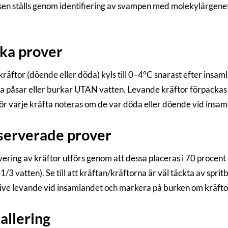
en ställs genom identifiering av svampen med molekylärgenet
ka prover
räftor (döende eller döda) kyls till 0–4°C snarast efter insam
na påsar eller burkar UTAN vatten. Levande kräftor förpackas
ör varje kräfta noteras om de var döda eller döende vid insam
serverade prover
ring av kräftor utförs genom att dessa placeras i 70 procent s
1/3 vatten). Se till att kräftan/kräftorna är väl täckta av spri
ive levande vid insamlandet och markera på burken om kräftor
llering