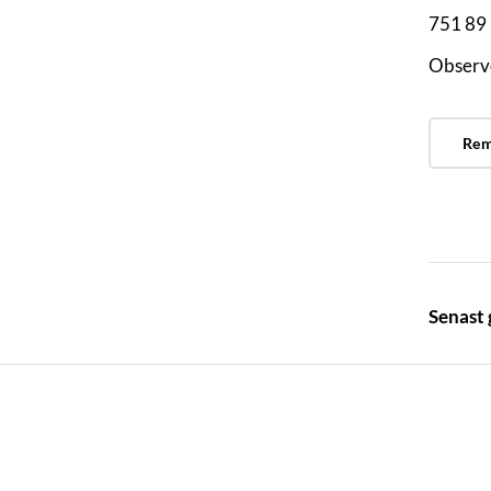
751 89
Observe
Remi
Senast