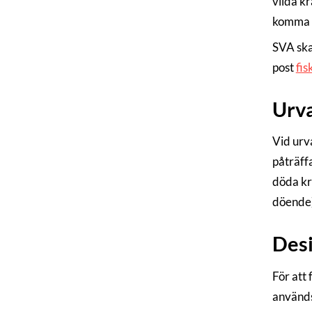
vilda k
komma a
SVA ska
post
fis
Urva
Vid urva
påträff
döda kr
döende) 
Desi
För att 
används