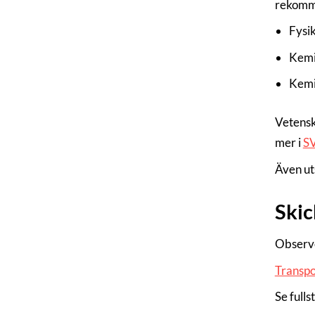
rekomme
Fysik
Kemi
Kemi
Vetensk
mer i
SV
Även uts
Skic
Observe
Transpo
Se full