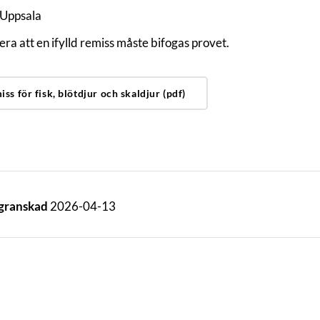
 Uppsala
ra att en ifylld remiss måste bifogas provet.
ss för fisk, blötdjur och skaldjur (pdf)
 granskad
2026-04-13