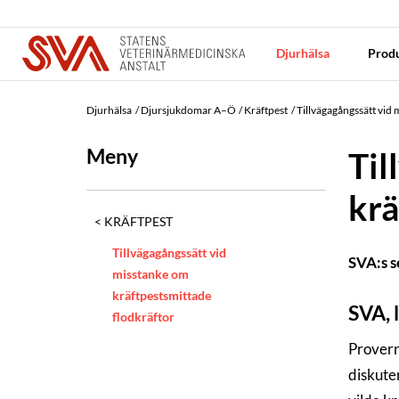
Djurhälsa
Produ
Djurhälsa
Djursjukdomar A–Ö
Kräftpest
Tillvägagångssätt vid 
Meny
Til
krä
KRÄFTPEST
Tillvägagångssätt vid
SVA:s s
misstanke om
kräftpestsmittade
SVA, 
flodkräftor
Provern
diskute