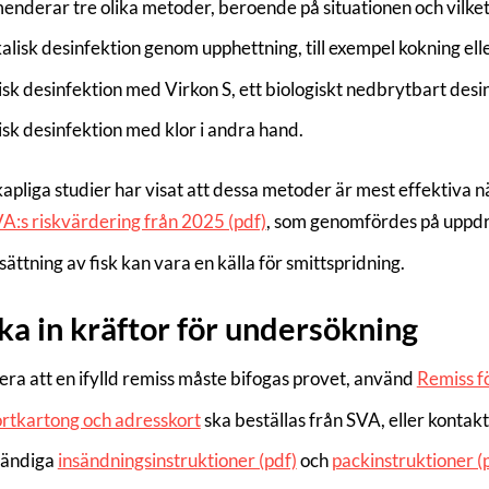
nderar tre olika metoder, beroende på situationen och vilket 
alisk desinfektion genom upphettning, till exempel kokning elle
sk desinfektion med Virkon S, ett biologiskt nedbrytbart desi
sk desinfektion med klor i andra hand.
apliga studier har visat att dessa metoder är mest effektiva n
A:s riskvärdering från 2025 (pdf)
, som genomfördes på uppd
ättning av fisk kan vara en källa för smittspridning.
ka in kräftor för undersökning
ra att en ifylld remiss måste bifogas provet, använd
Remiss fö
rtkartong och adresskort
ska beställas från SVA, eller konta
ständiga
insändningsinstruktioner (pdf)
och
packinstruktioner (