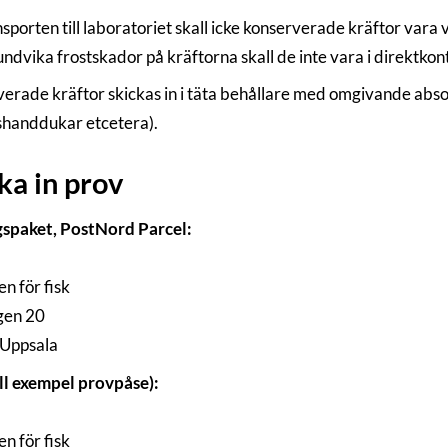
sporten till laboratoriet skall icke konserverade kräftor vara v
 undvika frostskador på kräftorna skall de inte vara i direktko
erade kräftor skickas in i täta behållare med omgivande absor
handdukar etcetera).
ka in prov
spaket, PostNord Parcel:
n för fisk
gen 20
 Uppsala
ill exempel provpåse):
n för fisk