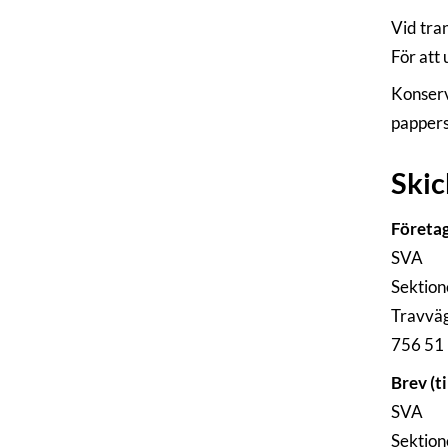
Vid tran
För att
Konserv
pappers
Skic
Företag
SVA
Sektione
Travvä
756 51
Brev (t
SVA
Sektione