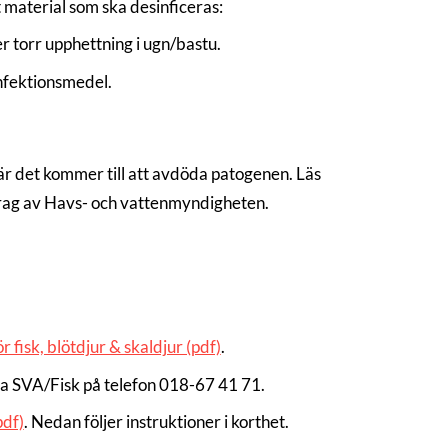
material som ska desinficeras:
r torr upphettning i ugn/bastu.
nfektionsmedel.
är det kommer till att avdöda patogenen. Läs
rag av Havs- och vattenmyndigheten.
r fisk, blötdjur & skaldjur (pdf)
.
kta SVA/Fisk på telefon 018-67 41 71.
pdf)
. Nedan följer instruktioner i korthet.