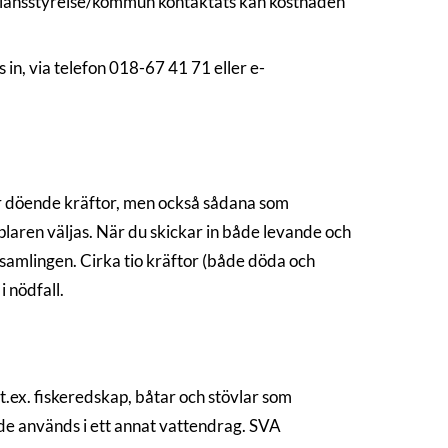
e länsstyrelse/kommun kontaktats kan kostnaden
in, via telefon 018-67 41 71 eller e-
ller döende kräftor, men också sådana som
laren väljas. När du skickar in både levande och
nsamlingen. Cirka tio kräftor (både döda och
i nödfall.
 t.ex. fiskeredskap, båtar och stövlar som
de används i ett annat vattendrag. SVA