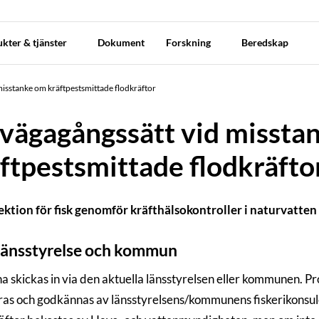
kter & tjänster
Dokument
Forskning
Beredskap
misstanke om kräftpestsmittade flodkräftor
lvägagångssätt vid missta
ftpestsmittade flodkräfto
ektion för fisk genomför kräfthälsokontroller i naturvatten 
länsstyrelse och kommun
a skickas in via den aktuella länsstyrelsen eller kommunen. Pro
ras och godkännas av länsstyrelsens/kommunens fiskerikonsul