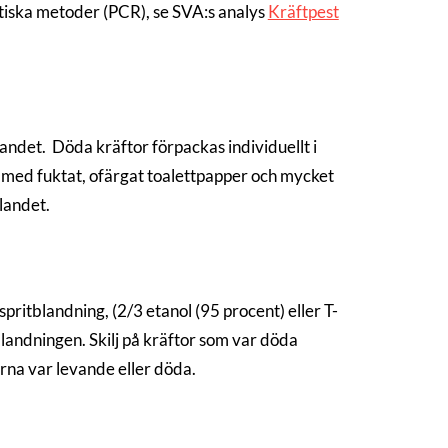
iska metoder (PCR), se SVA:s analys
Kräftpest
landet. Döda kräftor förpackas individuellt i
 med fuktat, ofärgat toalettpapper och mycket
landet.
pritblandning, (2/3 etanol (95 procent) eller T-
tblandningen. Skilj på kräftor som var döda
na var levande eller döda.