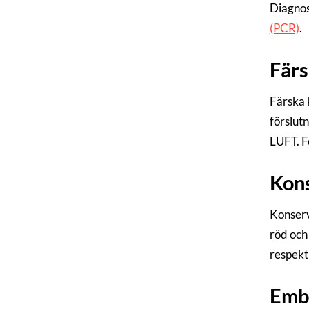
Diagnos
(PCR)
.
Färs
Färska k
förslut
LUFT. F
Kon
Konserve
röd och 
respekt
Emba