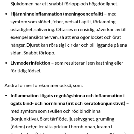
Sjukdomen har ett snabbt förlopp och hög dödlighet.
Hjärnhinneinflammation (meningoencefalit)
– med
symtom som slöhet, feber, nedsatt aptit, förlamning,
ostadighet, salivering. Ofta ses en ensidig påverkan av till
exempel ansiktsnerven, så att ena ögonlocket och örat
hänger. Djuret kan röra sig i cirklar och bli liggande på ena
sidan. Snabbt förlopp.
Livmoderinfektion
– som resulterar i sen kastning eller
för tidig födsel.
Andra former förekommer också, som:
Inflammation i ögats regnbågshinna och inflammation i
ögats bind- och hornhinna (irit och keratokonjunktivit)
–
med symtom som svullen och röd bindhinna
(konjunktiva), ökat tårflöde, ljusskygghet, grumling
(ödem) och/eller vita prickar i hornhinnan, kramp i