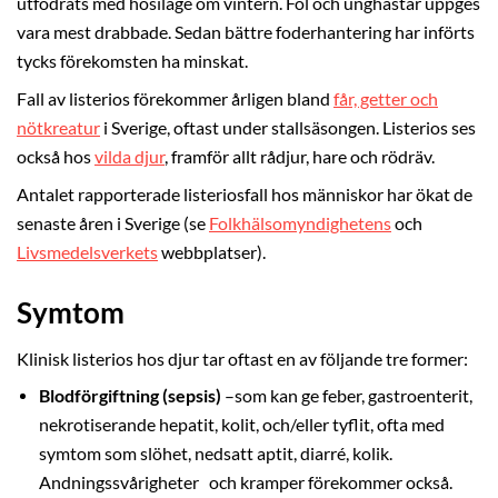
utfodrats med hösilage om vintern. Föl och unghästar uppges
vara mest drabbade. Sedan bättre foderhantering har införts
tycks förekomsten ha minskat.
Fall av listerios förekommer årligen bland
får, getter och
nötkreatur
i Sverige, oftast under stallsäsongen. Listerios ses
också hos
vilda djur
, framför allt rådjur, hare och rödräv.
Antalet rapporterade listeriosfall hos människor har ökat de
senaste åren i Sverige (se
Folkhälsomyndighetens
och
Livsmedelsverkets
webbplatser).
Symtom
Klinisk listerios hos djur tar oftast en av följande tre former:
Blodförgiftning (sepsis)
–som kan ge feber, gastroenterit,
nekrotiserande hepatit, kolit, och/eller tyflit, ofta med
symtom som slöhet, nedsatt aptit, diarré, kolik.
Andningssvårigheter och kramper förekommer också.