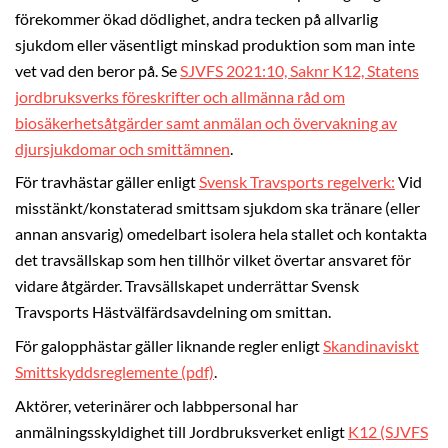
förekommer ökad dödlighet, andra tecken på allvarlig
sjukdom eller väsentligt minskad produktion som man inte
vet vad den beror på. Se
SJVFS 2021:10, Saknr K12, Statens
jordbruksverks föreskrifter och allmänna råd om
biosäkerhetsåtgärder samt anmälan och övervakning av
djursjukdomar och smittämnen
.
För travhästar gäller enligt
Svensk Travsports regelverk
:
Vid
misstänkt/konstaterad smittsam sjukdom ska tränare (eller
annan ansvarig) omedelbart isolera hela stallet och kontakta
det travsällskap som hen tillhör vilket övertar ansvaret för
vidare åtgärder. Travsällskapet underrättar Svensk
Travsports Hästvälfärdsavdelning om smittan.
För galopphästar gäller liknande regler enligt
Skandinaviskt
Smittskyddsreglemente (pdf)
.
Aktörer, veterinärer och labbpersonal har
anmälningsskyldighet till Jordbruksverket enligt
K12 (SJVFS