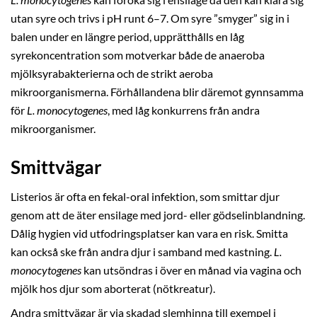
utan syre och trivs i pH runt 6–7. Om syre ”smyger” sig in i
balen under en längre period, upprätthålls en låg
syrekoncentration som motverkar både de anaeroba
mjölksyrabakterierna och de strikt aeroba
mikroorganismerna. Förhållandena blir däremot gynnsamma
för
L. monocytogenes
, med låg konkurrens från andra
mikroorganismer.
Smittvägar
Listerios är ofta en fekal-oral infektion, som smittar djur
genom att de äter ensilage med jord- eller gödselinblandning.
Dålig hygien vid utfodringsplatser kan vara en risk. Smitta
kan också ske från andra djur i samband med kastning.
L.
monocytogenes
kan utsöndras i över en månad via vagina och
mjölk hos djur som aborterat (nötkreatur).
Andra smittvägar är via skadad slemhinna till exempel i