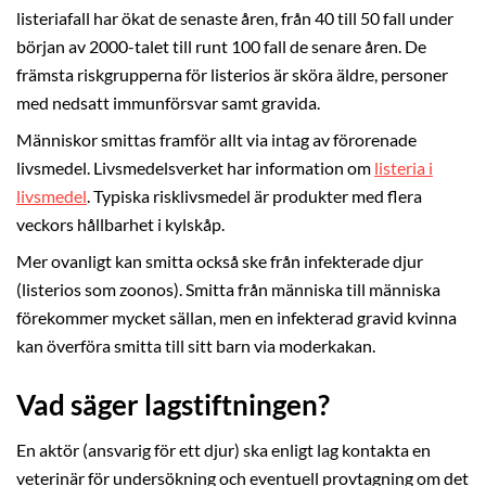
listeriafall har ökat de senaste åren, från 40 till 50 fall under
början av 2000-talet till runt 100 fall de senare åren. De
främsta riskgrupperna för listerios är sköra äldre, personer
med nedsatt immunförsvar samt gravida.
Människor smittas framför allt via intag av förorenade
livsmedel. Livsmedelsverket har information om
listeria i
livsmedel
. Typiska risklivsmedel är produkter med flera
veckors hållbarhet i kylskåp.
Mer ovanligt kan smitta också ske från infekterade djur
(listerios som zoonos). Smitta från människa till människa
förekommer mycket sällan, men en infekterad gravid kvinna
kan överföra smitta till sitt barn via moderkakan.
Vad säger lagstiftningen?
En aktör (ansvarig för ett djur) ska enligt lag kontakta en
veterinär för undersökning och eventuell provtagning om det