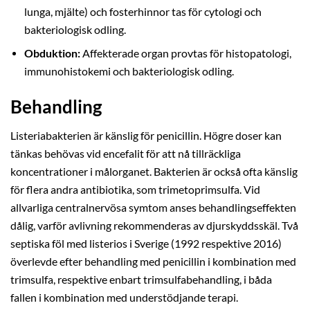
lunga, mjälte) och fosterhinnor tas för cytologi och
bakteriologisk odling.
Obduktion:
Affekterade organ provtas för histopatologi,
immunohistokemi och bakteriologisk odling.
Behandling
Listeriabakterien är känslig för penicillin. Högre doser kan
tänkas behövas vid encefalit för att nå tillräckliga
koncentrationer i målorganet. Bakterien är också ofta känslig
för flera andra antibiotika, som trimetoprimsulfa. Vid
allvarliga centralnervösa symtom anses behandlingseffekten
dålig, varför avlivning rekommenderas av djurskyddsskäl. Två
septiska föl med listerios i Sverige (1992 respektive 2016)
överlevde efter behandling med penicillin i kombination med
trimsulfa, respektive enbart trimsulfabehandling, i båda
fallen i kombination med understödjande terapi.