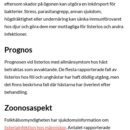
eftersom skador på ögonen kan utgöra en inkörsport för
bakterier. Stress, parasitangrepp, annan sjukdom,
högdräktighet eller undernäring kan sänka immunförsvaret
hos djur och göra dem mer mottagliga för listerios och andra
infektioner.
Prognos
Prognosen vid listerios med allmänsymtom hos häst
betraktas som avvaktande. De flesta rapporterade fall av
listerios hos föl och unghästar har haft dödlig utgång, men
det finns beskrivna fall där hästarna har överlevt efter
behandling.
Zoonosaspekt
Folkhälsomyndigheten har sjukdomsinformation om
listeriainfektion hos människor
. Antalet rapporterade