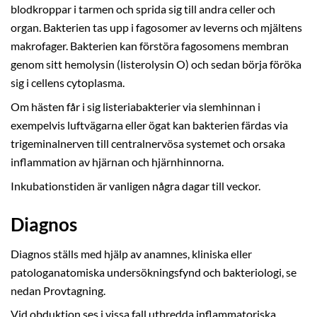
blodkroppar i tarmen och sprida sig till andra celler och
organ. Bakterien tas upp i fagosomer av leverns och mjältens
makrofager. Bakterien kan förstöra fagosomens membran
genom sitt hemolysin (listerolysin O) och sedan börja föröka
sig i cellens cytoplasma.
Om hästen får i sig listeriabakterier via slemhinnan i
exempelvis luftvägarna eller ögat kan bakterien färdas via
trigeminalnerven till centralnervösa systemet och orsaka
inflammation av hjärnan och hjärnhinnorna.
Inkubationstiden är vanligen några dagar till veckor.
Diagnos
Diagnos ställs med hjälp av anamnes, kliniska eller
patologanatomiska undersökningsfynd och bakteriologi, se
nedan Provtagning.
Vid obduktion ses i vissa fall utbredda inflammatoriska