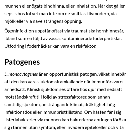
munnen eller ögats bindhinna, eller inhalation. När det gäller
sepsis hos föl vet man inte om de smittas i livmodern, via
mjölk eller via navelsträngens öppning.
Ögoninfektion uppstår oftast via traumatiska hornhinnesår,
ibland som en följd av vassa, kontaminerade foderpartiklar.
Utfodring i foderhäckar kan vara en riskfaktor.
Patogenes
L. monocytogenes
är en opportunistisk patogen, vilket innebär
att den kan vara sjukdomsframkallande när immunförsvaret
är nedsatt. Klinisk sjukdom ses oftare hos djur med nedsatt
motståndskraft till följd av stressfaktorer, som annan
samtidig sjukdom, ansträngande klimat, dräktighet, hög
infektionsdos eller immunbristtillstånd. Om hästen får i sig
listeriabakterier via munnen kan bakterierna antingen föröka
sig i tarmen utan symtom, eller invadera epitelceller och vita