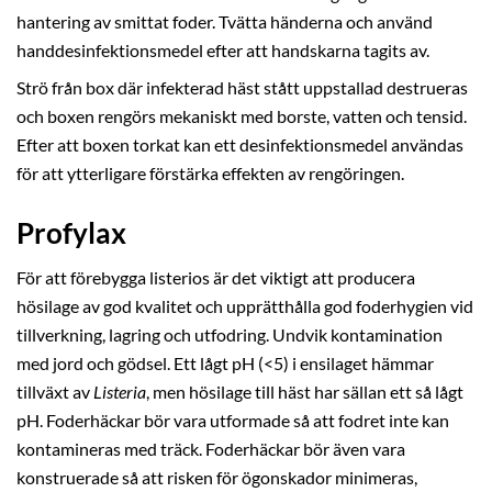
hantering av smittat foder. Tvätta händerna och använd
handdesinfektionsmedel efter att handskarna tagits av.
Strö från box där infekterad häst stått uppstallad destrueras
och boxen rengörs mekaniskt med borste, vatten och tensid.
Efter att boxen torkat kan ett desinfektionsmedel användas
för att ytterligare förstärka effekten av rengöringen.
Profylax
För att förebygga listerios är det viktigt att producera
hösilage av god kvalitet och upprätthålla god foderhygien vid
tillverkning, lagring och utfodring. Undvik kontamination
med jord och gödsel. Ett lågt pH (<5) i ensilaget hämmar
tillväxt av
Listeria
, men hösilage till häst har sällan ett så lågt
pH. Foderhäckar bör vara utformade så att fodret inte kan
kontamineras med träck. Foderhäckar bör även vara
konstruerade så att risken för ögonskador minimeras,