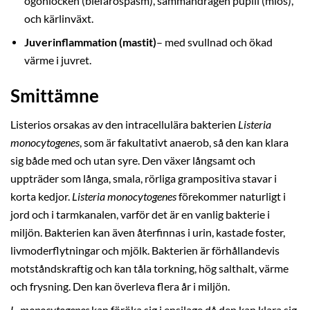
ögonlocken (blefarospasm), sammandragen pupill (mios),
och kärlinväxt.
Juverinflammation (mastit)
– med svullnad och ökad
värme i juvret.
Smittämne
Listerios orsakas av den intracellulära bakterien
Listeria
monocytogenes
, som är fakultativt anaerob, så den kan klara
sig både med och utan syre. Den växer långsamt och
uppträder som långa, smala, rörliga grampositiva stavar i
korta kedjor.
Listeria monocytogenes
förekommer naturligt i
jord och i tarmkanalen, varför det är en vanlig bakterie i
miljön. Bakterien kan även återfinnas i urin, kastade foster,
livmoderflytningar och mjölk. Bakterien är förhållandevis
motståndskraftig och kan tåla torkning, hög salthalt, värme
och frysning. Den kan överleva flera år i miljön.
L. monocytogenes
kan föröka sig i ensilage då den kan klara sig