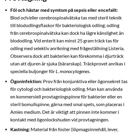
Föl och hästar med symtom på sepsis eller encefalit:
Blod och/eller cerebrospinalvätska tas med steril teknik
till blododlingsflaskor för bakteriologisk odling; odling
från cerebrospinalvätska kan dock ha lägre känslighet än
blododling. Vid enterit kan minst 25 gram träck tas för
odling med selektiv anrikning med frågeställning Listeria.
Observera dock att bakterien kan förekomma i djurträck
utan att djuren är sjuka (bärarskap). Träckprovet anrikas i
speciella buljonger för
L. monocytogenes
.
Ögoninfektion:
Prov från konjunktiva eller ögonsekret tas
för cytologi och bakteriologisk odling. Man kan använda
en kommersiell provtagningspinne för bakterier eller en
steril bomullspinne, gärna med smal spets, som placeras i
Amies medium. Det är viktigt att pinnen inte kommer i
kontakt med ögonlockshuden vid provtagningen.
Kastning:
Material från foster (löpmagsinnehåll, lever,