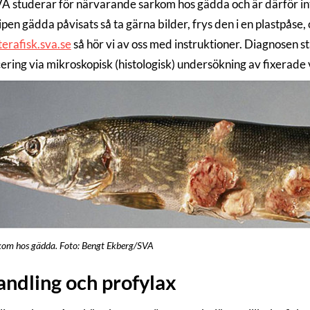
VA studerar för närvarande sarkom hos gädda och är därför in
pen gädda påvisats så ta gärna bilder, frys den i en plastpåse
erafisk.sva.se
så hör vi av oss med instruktioner. Diagnosen s
cering via mikroskopisk (histologisk) undersökning av fixerade
om hos gädda. Foto: Bengt Ekberg/SVA
ndling och profylax