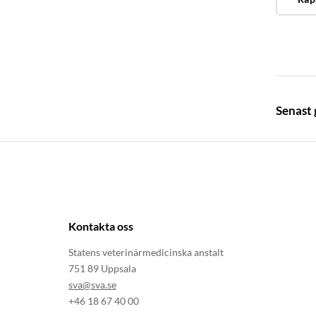
Senast
Kontakta oss
Statens veterinärmedicinska anstalt
751 89 Uppsala
sva@sva.se
+46 18 67 40 00