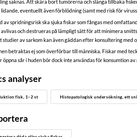
ing saknas. Att skära bort tumörerna och slänga tillbaka fisken
 lidande, eventuellt även förblödning (samt med risk för viruss
d av spridningsrisk ska sjuka fiskar som fångas med omfattan
 avlivas och destrueras på lämpligt sätt för att minimera smitt
t studier av sarkom kan även gäddan efter konsultering med oss
en betraktas ej som överförbar till människa. Fiskar med tec
er öppna sår i huden bör dock inte användas för konsumtion av 
s analyser
uktion fisk, 1–2 st
Histopatologisk undersökning, ett sni
portera
portera döda eller sjuka fiskar