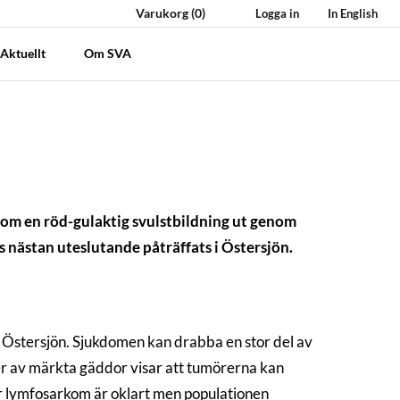
Varukorg
(0)
Logga in
In English
Aktuellt
Om SVA
om en röd-gulaktig svulstbildning ut genom
 nästan uteslutande påträffats i Östersjön.
i Östersjön. Sjukdomen kan drabba en stor del av
dier av märkta gäddor visar att tumörerna kan
ver lymfosarkom är oklart men populationen