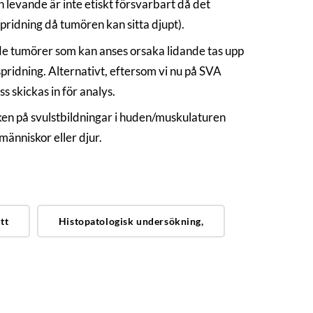
 levande är inte etiskt försvarbart då det
pridning då tumören kan sitta djupt).
de tumörer som kan anses orsaka lidande tas upp
spridning. Alternativt, eftersom vi nu på SVA
 skickas in för analys.
ken på svulstbildningar i huden/muskulaturen
människor eller djur.
tt
Histopatologisk undersökning,