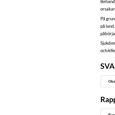
Behandl
orsakar
På grun
på land,
påbörja
Sjukdom
och/ell
SVA:
Obd
Rap
Rap