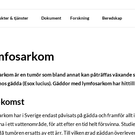
kter & tjänster
Dokument
Forskning
Beredskap
mfosarkom
rkom är en tumör som bland annat kan påträffas växande s
os gädda (Esox lucius). Gäddor med lymfosarkom har hittills
ekomst
rkom har i Sverige endast påvisats på gädda och framför allt 
a i ett vattenområde, för att efter en tid helt försvinna. Stu
 då tumören ersatts av ett ärr. Till vilken grad gäddan överle