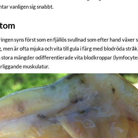
tar vanligen sig snabbt.
tom
ingen syns först som en fjällös svullnad som efter hand växer 
g, men är ofta mjuka och vita till gula i färg med blodröda str
 stora mängder odifferentierade vita blodkroppar (lymfocyte
rliggande muskulatur.