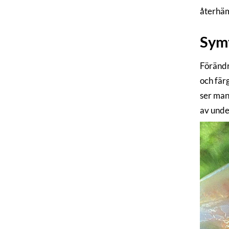
återhäm
Sym
Förändr
och fär
ser man
av unde