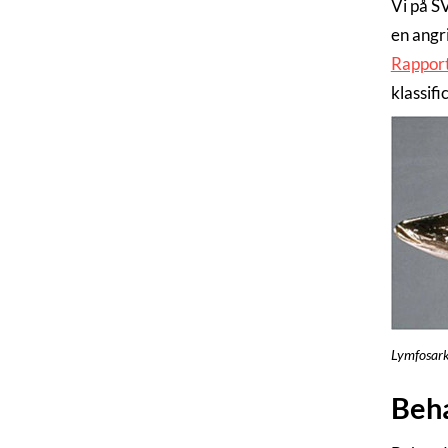
Vi på S
en angri
Rapport
klassifi
Lymfosark
Beha