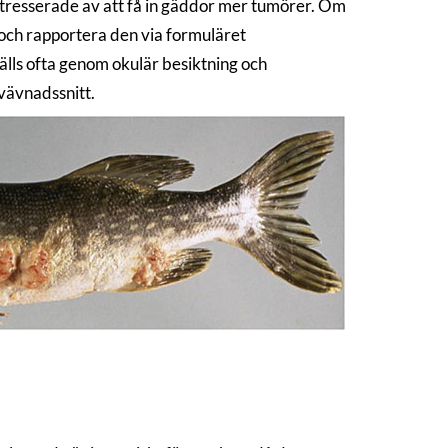
tresserade av att få in gäddor mer tumörer. Om
, och rapportera den via formuläret
tälls ofta genom okulär besiktning och
 vävnadssnitt.