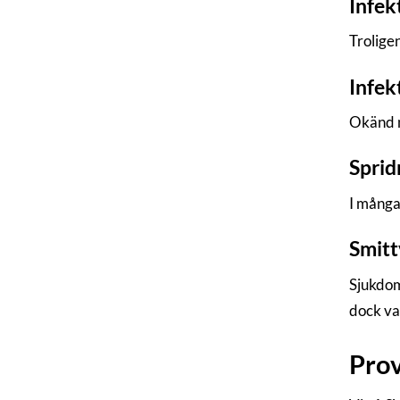
Infek
Troligen
Infek
Okänd m
Sprid
I många 
Smitt
Sjukdom
dock va
Prov