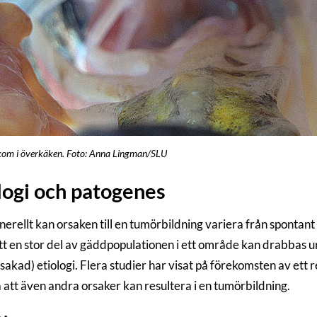
om i överkäken. Foto: Anna Lingman/SLU
logi och patogenes
nerellt kan orsaken till en tumörbildning variera från spontant
Att en stor del av gäddpopulationen i ett område kan drabbas u
sakad) etiologi. Flera studier har visat på förekomsten av ett r
a att även andra orsaker kan resultera i en tumörbildning.