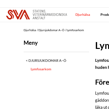
Djurhälsa
Produ
Djurhälsa
Djursjukdomar A–Ö
Lymfosarkom
Meny
Ly
Lymfosa
DJURSJUKDOMAR A–Ö
huden h
Lymfosarkom
För
Lymfosa
gäddorn
läka ut