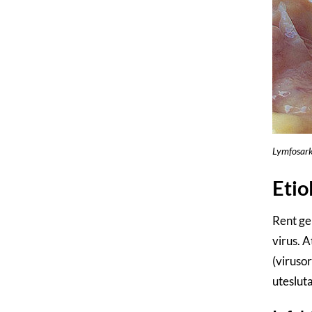
Lymfosark
Etio
Rent ge
virus. 
(virusor
uteslut