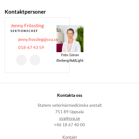
Kontaktpersoner
Jenny Frössling
SEKTIONSCHEF
jenny.frossling@sva.se
018-67 43 59
Foto: Göran
Ekeberg/AddLight
Kontakta oss
Statens veterinärmedicinska anstalt
751 89 Uppsala
sva@sva.se
+46 18 67 40 00
Kontakt