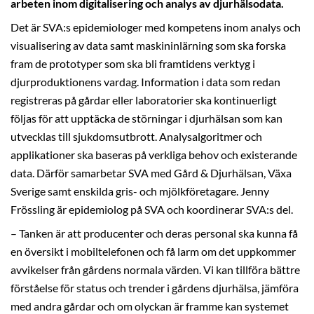
arbeten inom digitalisering och analys av djurhälsodata.
Det är SVA:s epidemiologer med kompetens inom analys och
visualisering av data samt maskininlärning som ska forska
fram de prototyper som ska bli framtidens verktyg i
djurproduktionens vardag. Information i data som redan
registreras på gårdar eller laboratorier ska kontinuerligt
följas för att upptäcka de störningar i djurhälsan som kan
utvecklas till sjukdomsutbrott. Analysalgoritmer och
applikationer ska baseras på verkliga behov och existerande
data. Därför samarbetar SVA med Gård & Djurhälsan, Växa
Sverige samt enskilda gris- och mjölkföretagare. Jenny
Frössling är epidemiolog på SVA och koordinerar SVA:s del.
– Tanken är att producenter och deras personal ska kunna få
en översikt i mobiltelefonen och få larm om det uppkommer
avvikelser från gårdens normala värden. Vi kan tillföra bättre
förståelse för status och trender i gårdens djurhälsa, jämföra
med andra gårdar och om olyckan är framme kan systemet