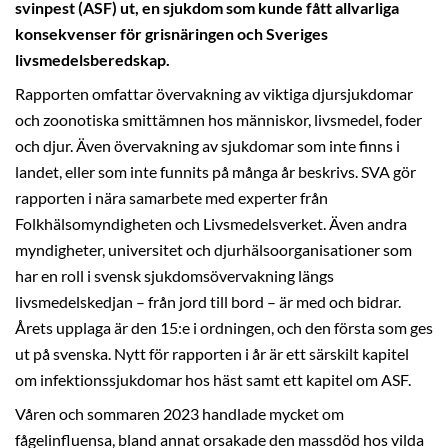
svinpest (ASF) ut, en sjukdom som kunde fått allvarliga
konsekvenser för grisnäringen och Sveriges
livsmedelsberedskap.
Rapporten omfattar övervakning av viktiga djursjukdomar
och zoonotiska smittämnen hos människor, livsmedel, foder
och djur. Även övervakning av sjukdomar som inte finns i
landet, eller som inte funnits på många år beskrivs. SVA gör
rapporten i nära samarbete med experter från
Folkhälsomyndigheten och Livsmedelsverket. Även andra
myndigheter, universitet och djurhälsoorganisationer som
har en roll i svensk sjukdomsövervakning längs
livsmedelskedjan – från jord till bord – är med och bidrar.
Årets upplaga är den 15:e i ordningen, och den första som ges
ut på svenska.
Nytt för rapporten i år är ett särskilt kapitel
om infektionssjukdomar hos häst samt ett kapitel om ASF.
Våren och sommaren 2023 handlade mycket om
fågelinfluensa, bland annat orsakade den massdöd hos vilda