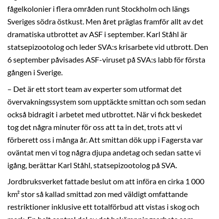
fågelkolonier i flera områden runt Stockholm och längs
Sveriges södra östkust. Men året präglas framför allt av det
dramatiska utbrottet av ASF i september. Karl Ståhl är
statsepizootolog och leder SVA:s krisarbete vid utbrott. Den
6 september påvisades ASF-viruset på SVA:s labb för första
gången i Sverige.
– Det är ett stort team av experter som utformat det
övervakningssystem som upptäckte smittan och som sedan
också bidragit i arbetet med utbrottet. När vi fick beskedet
tog det några minuter för oss att ta in det, trots att vi
förberett oss i många år. Att smittan dök upp i Fagersta var
oväntat men vi tog några djupa andetag och sedan satte vi
igång, berättar Karl Ståhl, statsepizootolog på SVA.
Jordbruksverket fattade beslut om att införa en cirka 1 000
km² stor så kallad smittad zon med väldigt omfattande
restriktioner inklusive ett totalförbud att vistas i skog och