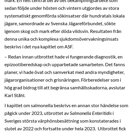
mark. En helt central del av det bekämpningsarbete som
sedan följde under hösten och vintern utgjordes av stora
systematiskt genomförda sökinsatser där hundratals lokala
jägare, samordnade av Svenska Jägareförbundet, sökte
igenom skog och mark efter döda vildsvin. Resultaten från
denna unika och komplexa sjukdomsövervakningsinsats
beskrivs i det nya kapitlet om ASF.
– Redan innan utbrottet hade vi fungerande diagnostik, en
epizootiberedskap och upparbetade samarbeten. Det fanns
planer, vi hade övat och samverkat med andra myndigheter,
jägarorganisationer och grisnäringen. Förberedelser som i
hög grad bidrog till att begränsa samhällsskadorna, avslutar
Karl Ståhl.
I kapitlet om salmonella beskrivs en annan stor händelse som
pågick under 2023, utbrottet av
Salmonella Enteritidis
i
Sveriges största värphönsbesättning som konstaterades i
slutet av 2022 och fortsatte under hela 2023. Utbrottet fick