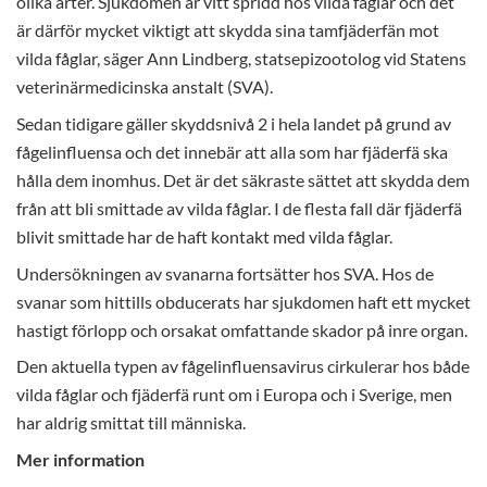
olika arter. Sjukdomen är vitt spridd hos vilda fåglar och det
är därför mycket viktigt att skydda sina tamfjäderfän mot
vilda fåglar, säger Ann Lindberg, statsepizootolog vid Statens
veterinärmedicinska anstalt (SVA).
Sedan tidigare gäller skyddsnivå 2 i hela landet på grund av
fågelinfluensa och det innebär att alla som har fjäderfä ska
hålla dem inomhus. Det är det säkraste sättet att skydda dem
från att bli smittade av vilda fåglar. I de flesta fall där fjäderfä
blivit smittade har de haft kontakt med vilda fåglar.
Undersökningen av svanarna fortsätter hos SVA. Hos de
svanar som hittills obducerats har sjukdomen haft ett mycket
hastigt förlopp och orsakat omfattande skador på inre organ.
Den aktuella typen av fågelinfluensavirus cirkulerar hos både
vilda fåglar och fjäderfä runt om i Europa och i Sverige, men
har aldrig smittat till människa.
Mer information