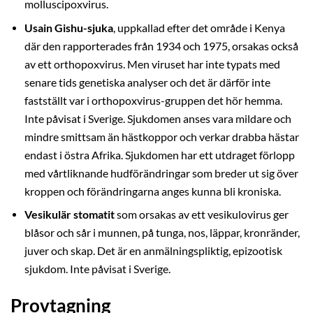
molluscipoxvirus.
Usain Gishu-sjuka
, uppkallad efter det område i Kenya
där den rapporterades från 1934 och 1975, orsakas också
av ett orthopoxvirus. Men viruset har inte typats med
senare tids genetiska analyser och det är därför inte
fastställt var i orthopoxvirus-gruppen det hör hemma.
Inte påvisat i Sverige. Sjukdomen anses vara mildare och
mindre smittsam än hästkoppor och verkar drabba hästar
endast i östra Afrika. Sjukdomen har ett utdraget förlopp
med vårtliknande hudförändringar som breder ut sig över
kroppen och förändringarna anges kunna bli kroniska.
Vesikulär stomatit
som orsakas av ett vesikulovirus ger
blåsor och sår i munnen, på tunga, nos, läppar, kronränder,
juver och skap. Det är en anmälningspliktig, epizootisk
sjukdom. Inte påvisat i Sverige.
Provtagning