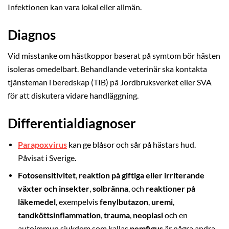
Infektionen kan vara lokal eller allmän.
Diagnos
Vid misstanke om hästkoppor baserat på symtom bör hästen
isoleras omedelbart. Behandlande veterinär ska kontakta
tjänsteman i beredskap (TIB) på Jordbruksverket eller SVA
för att diskutera vidare handläggning.
Differentialdiagnoser
Parapoxvirus
kan ge blåsor och sår på hästars hud.
Påvisat i Sverige.
Fotosensitivitet
,
reaktion på giftiga eller irriterande
växter och insekter
,
solbränna
, och
reaktioner på
läkemedel
, exempelvis
fenylbutazon
,
uremi
,
tandköttsinflammation
,
trauma
,
neoplasi
och en
autoimmun sjukdom som kallas
pemfigus
är några andra