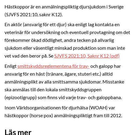
Hästkoppor är en anmälningspliktig djursjukdom i Sverige
(SJVFS 2021:10, saknr K12).
En aktör (ansvarig för ett djur) ska enligt lag kontakta en
veterinär för undersökning och eventuell provtagning om det
förekommer ökad dödlighet, andra tecken på allvarlig
sjukdom eller väsentligt minskad produktion som man inte
vet vad den beror på. Se
SJVFS 2021:10, Saknr K12 (pdf)
Enligt
smittskyddsreglementena för trav-
och galopp har
ansvarig för en häst (tränare, ägare, stuteri etc.) alltid
anmälningsplikt av alla smittsamma sjukdomar. Misstanke
ska anmälas till den lokala smittskyddsgruppen
(epizootigrupp) som finns vid varje trav- och galoppbana.
Inom Världsorganisationen för djurhälsa (WOAH) var
hästkoppor (horse pox) anmälningspliktigt fram till 2012.
Läs mer