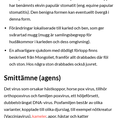
har benämnts ekvin papulär stomatit (eng. equine papular
stomatitis). Den benigna formen kan eventuellt övergå i
denna form.
Förändringar lokaliserade till karled och ben, som ger
svårartad mugg (mugg är samlingsbegrepp för
hudåkommor i karleden och dess omgivning).
En allvarligare sjukdom med dödligt förlopp finns
beskrivet från Mongoliet, framför allt drabbades där föl
och ston. Hos några ston drabbades också juvret.
Smittämne (agens)
Det virus som orsakar hästkoppor, horse pox virus, tillhör
orthopoxvirus och familjen poxvirus, ett höljeförsett,
dubbelsträngat DNA-virus. Poxfamiljen består av olika
varianter, kopplade till olika djurslag, till exempel nötkreatur
(Vacciniavirus),
kameler
, apor, hästar och katter