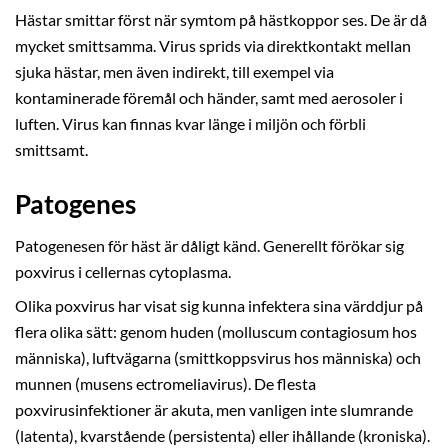
Hästar smittar först när symtom på hästkoppor ses. De är då
mycket smittsamma. Virus sprids via direktkontakt mellan
sjuka hästar, men även indirekt, till exempel via
kontaminerade föremål och händer, samt med aerosoler i
luften. Virus kan finnas kvar länge i miljön och förbli
smittsamt.
Patogenes
Patogenesen för häst är dåligt känd. Generellt förökar sig
poxvirus i cellernas cytoplasma.
Olika poxvirus har visat sig kunna infektera sina värddjur på
flera olika sätt: genom huden (molluscum contagiosum hos
människa), luftvägarna (smittkoppsvirus hos människa) och
munnen (musens ectromeliavirus). De flesta
poxvirusinfektioner är akuta, men vanligen inte slumrande
(latenta), kvarstående (persistenta) eller ihållande (kroniska).