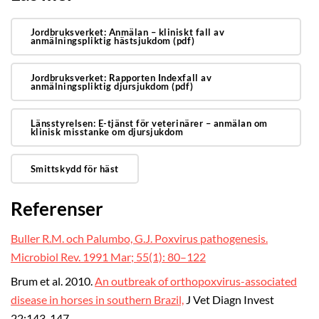
Jordbruksverket: Anmälan – kliniskt fall av
anmälningspliktig hästsjukdom (pdf)
Jordbruksverket: Rapporten Indexfall av
anmälningspliktig djursjukdom (pdf)
Länsstyrelsen: E-tjänst för veterinärer – anmälan om
klinisk misstanke om djursjukdom
Smittskydd för häst
Referenser
Buller R.M. och Palumbo, G.J. Poxvirus pathogenesis.
Microbiol Rev. 1991 Mar; 55(1): 80–122
Brum et al. 2010.
An outbreak of orthopoxvirus-associated
disease in horses in southern Brazil,
J Vet Diagn Invest
22:143-147