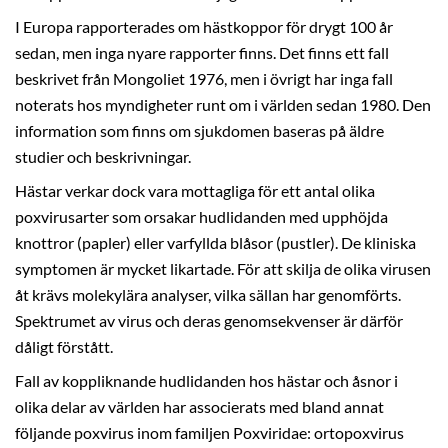
I Europa rapporterades om hästkoppor för drygt 100 år
sedan, men inga nyare rapporter finns. Det finns ett fall
beskrivet från Mongoliet 1976, men i övrigt har inga fall
noterats hos myndigheter runt om i världen sedan 1980. Den
information som finns om sjukdomen baseras på äldre
studier och beskrivningar.
Hästar verkar dock vara mottagliga för ett antal olika
poxvirusarter som orsakar hudlidanden med upphöjda
knottror (papler) eller varfyllda blåsor (pustler). De kliniska
symptomen är mycket likartade. För att skilja de olika virusen
åt krävs molekylära analyser, vilka sällan har genomförts.
Spektrumet av virus och deras genomsekvenser är därför
dåligt förstått.
Fall av koppliknande hudlidanden hos hästar och åsnor i
olika delar av världen har associerats med bland annat
följande poxvirus inom familjen Poxviridae: ortopoxvirus