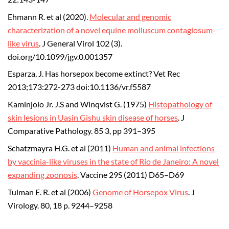
Ehmann R. et al (2020).
Molecular and genomic
characterization of a novel equine molluscum contagiosum-
like virus
. J General Virol 102 (3).
doi.org/10.1099/jgv.0.001357
Esparza, J. Has horsepox become extinct? Vet Rec
2013;173:272-273 doi:10.1136/vr.f5587
Kaminjolo Jr. J.S and Winqvist G. (1975)
Histopathology of
skin lesions in Uasin Gishu skin disease of horses
. J
Comparative Pathology. 85 3, pp 391–395
Schatzmayra H.G. et al (2011)
Human and animal infections
by vaccinia-like viruses in the state of Rio de Janeiro: A novel
expanding zoonosis
. Vaccine 29S (2011) D65–D69
Tulman E. R. et al (2006)
Genome of Horsepox Virus
. J
Virology. 80, 18 p. 9244–9258