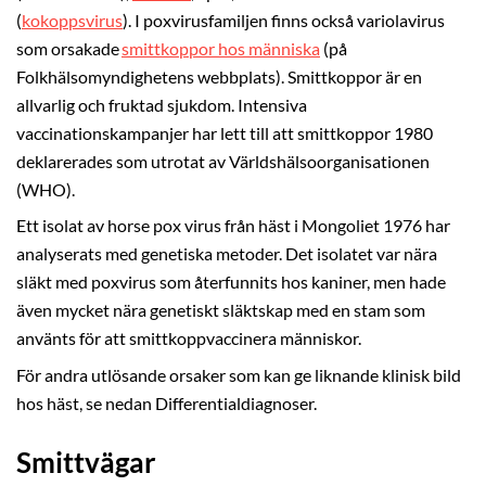
(
kokoppsvirus
). I poxvirusfamiljen finns också variolavirus
som orsakade
smittkoppor hos människa
(på
Folkhälsomyndighetens webbplats). Smittkoppor är en
allvarlig och fruktad sjukdom. Intensiva
vaccinationskampanjer har lett till att smittkoppor 1980
deklarerades som utrotat av Världshälsoorganisationen
(WHO).
Ett isolat av horse pox virus från häst i Mongoliet 1976 har
analyserats med genetiska metoder. Det isolatet var nära
släkt med poxvirus som återfunnits hos kaniner, men hade
även mycket nära genetiskt släktskap med en stam som
använts för att smittkoppvaccinera människor.
För andra utlösande orsaker som kan ge liknande klinisk bild
hos häst, se nedan Differentialdiagnoser.
Smittvägar