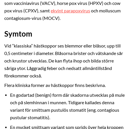
som vacciniavirus (VACV), horse pox virus (HPXV) och cow
pox virus (CPXV), samt
ekvint parapoxvirus
och molluscum
contagiosum-virus (MOCV).
Symtom
Vid ”klassiska” hästkoppor ses blemmor eller blåsor, upp till
0,5 centimeter i diameter. Blåsorna brister och vätskande sår
och krustor utvecklas. De kan flyta ihop och bilda större
såriga ytor. Låggradig feber och nedsatt allmäntillstånd
förekommer också.
Flera kliniska former av hästkoppor finns beskrivna.
En godartad (benign) form där skadorna utvecklas på mule
och på slemhinnan i munnen. Tidigare kallades denna
variant för smittsam pustulös stomatit (eng. contagious
pustular stomatitis).
En mycket smittsam variant som sprids över hela kroppen