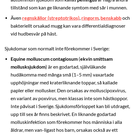
tillstånd som kan ge liknande symtom med sår i munnen.
Även
regnskållor (streptotrikos)
,
ringorm
,
benskabb
och
bakteriellt orsakad mugg kan vara differentialdiagnoser
vid hudbesvär på häst.
Sjukdomar som normalt inte förekommer i Sverige:
Equine molluscum contagiosum
(
ekvin smittsam
mollusksjukdom
) är en godartad, självläkande
hudåkomma med många små (1–5 mm) vaxartade
upphöjningar med kraterliknande toppar, så kallade
papler eller mollusker. Den orsakas av molluscipoxvirus,
en variant av poxvirus, men klassas inte som hästkoppor.
Inte påvisat i Sverige. Sjukdomsförloppet kan bli utdraget,
upp till sex år finns beskrivet. En liknande godartad
molluskinfektion som förekommer hos människa i alla
åldrar, men van-ligast hos barn, orsakas också av ett