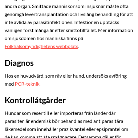
andra organ. Smittade människor som insjuknar måste ofta
genomgå levertransplantation och livslång behandling för att
inte avlida av parasitinfektionen. Infektionen upptäcks
vanligen först många år efter smittotillfället. Mer information
om sjukdomen hos människa finns på
Folkhälsomyndighetens webbplats
.
Diagnos
Hos en huvudvärd, som räv eller hund, undersöks avföring
med
PCR-teknik.
Kontrollåtgärder
Hundar som reser till eller importeras från länder där
parasiten är endemisk bör behandlas med antiparasitära
läkemedel som innehåller prazikvantel eller epsiprantel om
de kan komma att äta smågnagare. Detsamma gäller för