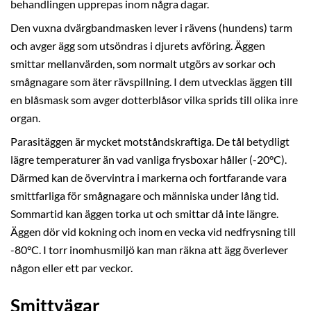
behandlingen upprepas inom några dagar.
Den vuxna dvärgbandmasken lever i rävens (hundens) tarm
och avger ägg som utsöndras i djurets avföring. Äggen
smittar mellanvärden, som normalt utgörs av sorkar och
smågnagare som äter rävspillning. I dem utvecklas äggen till
en blåsmask som avger dotterblåsor vilka sprids till olika inre
organ.
Parasitäggen är mycket motståndskraftiga. De tål betydligt
lägre temperaturer än vad vanliga frysboxar håller (-20°C).
Därmed kan de övervintra i markerna och fortfarande vara
smittfarliga för smågnagare och människa under lång tid.
Sommartid kan äggen torka ut och smittar då inte längre.
Äggen dör vid kokning och inom en vecka vid nedfrysning till
-80°C. I torr inomhusmiljö kan man räkna att ägg överlever
någon eller ett par veckor.
Smittvägar