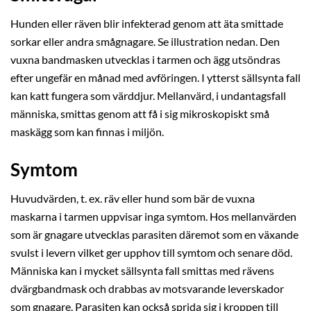
Hunden eller räven blir infekterad genom att äta smittade
sorkar eller andra smågnagare. Se illustration nedan. Den
vuxna bandmasken utvecklas i tarmen och ägg utsöndras
efter ungefär en månad med avföringen. I ytterst sällsynta fall
kan katt fungera som värddjur. Mellanvärd, i undantagsfall
människa, smittas genom att få i sig mikroskopiskt små
maskägg som kan finnas i miljön.
Symtom
Huvudvärden, t. ex. räv eller hund som bär de vuxna
maskarna i tarmen uppvisar inga symtom. Hos mellanvärden
som är gnagare utvecklas parasiten däremot som en växande
svulst i levern vilket ger upphov till symtom och senare död.
Människa kan i mycket sällsynta fall smittas med rävens
dvärgbandmask och drabbas av motsvarande leverskador
som gnagare. Parasiten kan också sprida sig i kroppen till