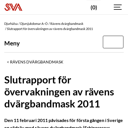
(0)
Djurhälsa
Djursjukdomar A–Ö
Rävens dvärgbandmask
Slutrapport för övervakningen av rävens dvärgbandmask 2011
Meny
RÄVENS DVÄRGBANDMASK
Slutrapport för
övervakningen av rävens
dvärgbandmask 2011
Den 11 februari 2011 påvisades för första gången i Sverige
en rödräv med rävens dvärgbandmask (
Echinococcus