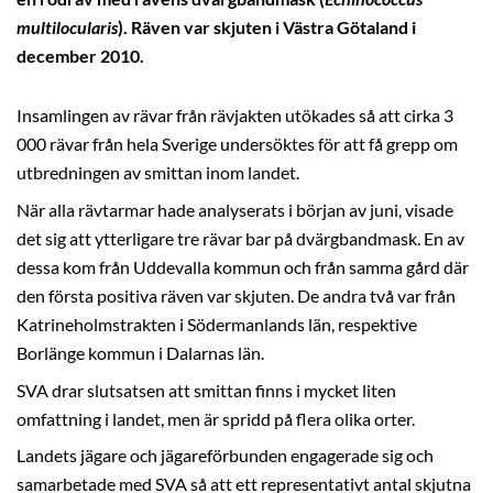
multilocularis
). Räven var skjuten i Västra Götaland i
december 2010.
Insamlingen av rävar från rävjakten utökades så att cirka 3
000 rävar från hela Sverige undersöktes för att få grepp om
utbredningen av smittan inom landet.
När alla rävtarmar hade analyserats i början av juni, visade
det sig att ytterligare tre rävar bar på dvärgbandmask. En av
dessa kom från Uddevalla kommun och från samma gård där
den första positiva räven var skjuten. De andra två var från
Katrineholmstrakten i Södermanlands län, respektive
Borlänge kommun i Dalarnas län.
SVA drar slutsatsen att smittan finns i mycket liten
omfattning i landet, men är spridd på flera olika orter.
Landets jägare och jägareförbunden engagerade sig och
samarbetade med SVA så att ett representativt antal skjutna