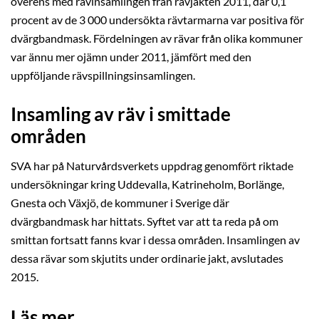
överens med rävinsamlingen från rävjakten 2011, där 0,1
procent av de 3 000 undersökta rävtarmarna var positiva för
dvärgbandmask. Fördelningen av rävar från olika kommuner
var ännu mer ojämn under 2011, jämfört med den
uppföljande rävspillningsinsamlingen.
Insamling av räv i smittade
områden
SVA har på Naturvårdsverkets uppdrag genomfört riktade
undersökningar kring Uddevalla, Katrineholm, Borlänge,
Gnesta och Växjö, de kommuner i Sverige där
dvärgbandmask har hittats. Syftet var att ta reda på om
smittan fortsatt fanns kvar i dessa områden. Insamlingen av
dessa rävar som skjutits under ordinarie jakt, avslutades
2015.
Läs mer