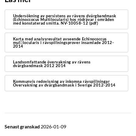
Undersökning av persistens av rävens dvärgbandmask
(Echinoccocus Multilocularis) hos rödrävar i områden
med konstaterad smitta. NV-10058-12 (pdf)
Karta med analysresultat avseende Echinococcus
mul􀀔locularis i rävspillningsprover insamlade 2012-
2014
Landsomfattande övervakning av rävens
dvärgbandmask 2012 2014
Kommunvis redovisning av inkomna rävspillningar
Övervakning av dvärgbandmask i Sverige 2012-2014
Senast granskad
2026-01-09