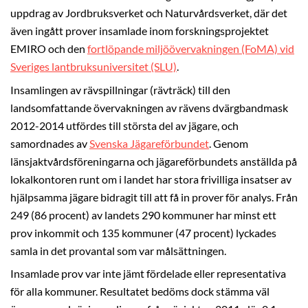
uppdrag av Jordbruksverket och Naturvårdsverket, där det
även ingått prover insamlade inom forskningsprojektet
EMIRO och den
fortlöpande miljöövervakningen (FoMA) vid
Sveriges lantbruksuniversitet (SLU)
.
Insamlingen av rävspillningar (rävträck) till den
landsomfattande övervakningen av rävens dvärgbandmask
2012-2014 utfördes till största del av jägare, och
samordnades av
Svenska Jägareförbundet
. Genom
länsjaktvårdsföreningarna och jägareförbundets anställda på
lokalkontoren runt om i landet har stora frivilliga insatser av
hjälpsamma jägare bidragit till att få in prover för analys. Från
249 (86 procent) av landets 290 kommuner har minst ett
prov inkommit och 135 kommuner (47 procent) lyckades
samla in det provantal som var målsättningen.
Insamlade prov var inte jämt fördelade eller representativa
för alla kommuner. Resultatet bedöms dock stämma väl