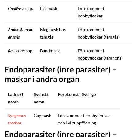
Capillaria
spp.
Hårmask
Förekommer i
hobbyflockar
Amidostomum
Magmask hos
Förekommer i
anseris
tamgås
hobbyflockar (tamgås)
Raillietina
spp.
Bandmask
Förekommer i
hobbyflockar (tamhöns)
Endoparasiter (inre parasiter) –
maskar i andra organ
Latinskt
Svenskt
Förekomst i Sverige
namn
namn
Syngamus
Gapmask
Förekommer i hobbyflockar
trachea
och i viltuppfödning
Endoparasiter (inre parasiter) –