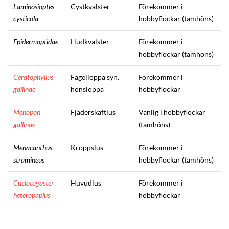
Laminosioptes
Cystkvalster
Förekommer i
cysticola
hobbyflockar (tamhöns)
Epidermoptidae
Hudkvalster
Förekommer i
hobbyflockar (tamhöns)
Ceratophyllus
Fågelloppa syn.
Förekommer i
gallinae
hönsloppa
hobbyflockar
Menopon
Fjäderskaftlus
Vanlig i hobbyflockar
gallinae
(tamhöns)
Menacanthus
Kroppslus
Förekommer i
stramineus
hobbyflockar (tamhöns)
Cuclotogaster
Huvudlus
Förekommer i
heteropaplus
hobbyflockar