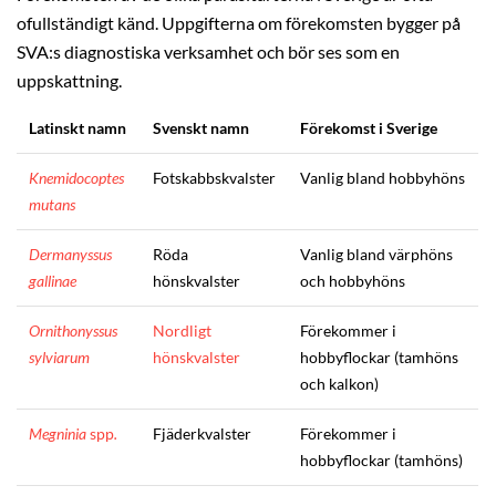
ofullständigt känd. Uppgifterna om förekomsten bygger på
SVA:s diagnostiska verksamhet och bör ses som en
uppskattning.
Latinskt namn
Svenskt namn
Förekomst i Sverige
Knemidocoptes
Fotskabbskvalster
Vanlig bland hobbyhöns
mutans
Dermanyssus
Röda
Vanlig bland värphöns
gallinae
hönskvalster
och hobbyhöns
Ornithonyssus
Nordligt
Förekommer i
sylviarum
hönskvalster
hobbyflockar (tamhöns
och kalkon)
Megninia
spp
.
Fjäderkvalster
Förekommer i
hobbyflockar (tamhöns)