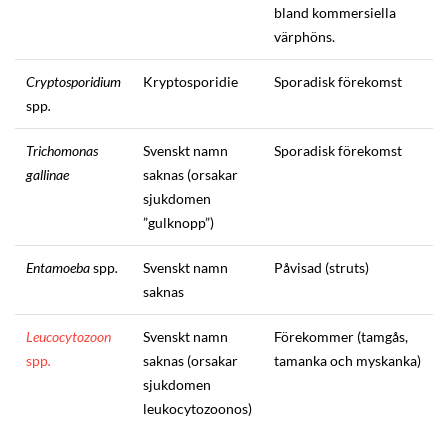
bland kommersiella
värphöns.
Cryptosporidium
Kryptosporidie
Sporadisk förekomst
spp
.
Trichomonas
Svenskt namn
Sporadisk förekomst
gallinae
saknas (orsakar
sjukdomen
”gulknopp”)
Entamoeba
spp
.
Svenskt namn
Påvisad (struts)
saknas
Leucocytozoon
Svenskt namn
Förekommer (tamgås,
spp
.
saknas (orsakar
tamanka och myskanka)
sjukdomen
leukocytozoonos)