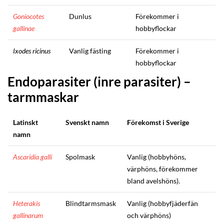
Goniocotes
Dunlus
Förekommer i
gallinae
hobbyflockar
Ixodes ricinus
Vanlig fästing
Förekommer i
hobbyflockar
Endoparasiter (inre parasiter) –
tarmmaskar
Latinskt
Svenskt namn
Förekomst i Sverige
namn
Ascaridia galli
Spolmask
Vanlig (hobbyhöns,
värphöns, förekommer
bland avelshöns).
Heterakis
Blindtarmsmask
Vanlig (hobbyfjäderfän
gallinarum
och värphöns)