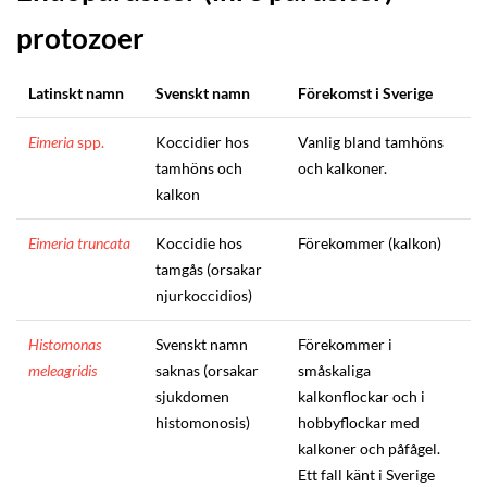
protozoer
Latinskt namn
Svenskt namn
Förekomst i Sverige
Eimeria
spp.
Koccidier hos
Vanlig bland tamhöns
tamhöns och
och kalkoner.
kalkon
Eimeria truncata
Koccidie hos
Förekommer (kalkon)
tamgås (orsakar
njurkoccidios)
Histomonas
Svenskt namn
Förekommer i
meleagridis
saknas (orsakar
småskaliga
sjukdomen
kalkonflockar och i
histomonosis)
hobbyflockar med
kalkoner och påfågel.
Ett fall känt i Sverige