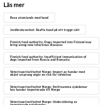
Läs mer
Resa utomlands med hund
Jordbruksverket: Skaffa hund på ett tryggt sätt
Finnish food authority: Dogs imported into Finland may
bring along new infectious diseases
Finnish food authority: Insufficient immunisation of
dogs imported from Russia and Romania
Veterinaerinstituttet Norge: Import av hundar med
okänt ursprung utgör en risk för infektion
Veterinaerinstituttet Norge: Smittsamma sjukdomar
hos hundar importerade till Norge
Veterinaerinstituttet Norge: Undersökning av
importerade gatuhundar