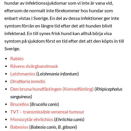
hundar av infektionssjukdomar som vi inte är vana vid,
eftersom de normalt inte förekommer hos hundar som
enbart vistas i Sverige. En del av dessa infektioner ger inte
symtom förrän en längre tid efter det att hunden blivit
infekterad. En till synes frisk hund kan alltså börja visa
symtom på sjukdom först en tid efter det att den köpts in till
Sverige.
Rabies
Rävens dvärgbandmask
Leishmanios
(
Leishmania infantum
)
Dirofilaria immitis
Den bruna hundfästingen (Kennelfästing)
(
Rhipicephalus
sanguineus
)
Brucellos
(
Brucella canis
)
TVT – transmissible venereal tumour
Monocytär ehrlichios
(
Ehrlichia canis
)
Babesios
(
Babesia canis, B. gibsoni
)