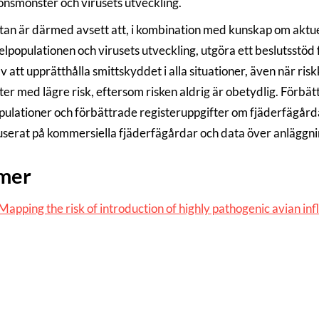
onsmönster och virusets utveckling.
tan är därmed avsett att, i kombination med kunskap om aktue
gelpopulationen och virusets utveckling, utgöra ett beslutsstöd
v att upprätthålla smittskyddet i alla situationer, även när r
ter med lägre risk, eftersom risken aldrig är obetydlig. Förbä
pulationer och förbättrade registeruppgifter om fjäderfägård
userat på kommersiella fjäderfägårdar och data över anläggn
 mer
Mapping the risk of introduction of highly pathogenic avian in