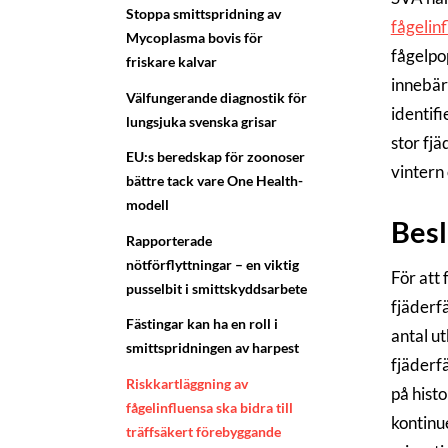
Stoppa smittspridning av
fågelin
Mycoplasma bovis för
fågelpo
friskare kalvar
innebär
Välfungerande diagnostik för
identif
lungsjuka svenska grisar
stor fj
EU:s beredskap för zoonoser
vintern 
bättre tack vare One Health-
modell
Besl
Rapporterade
nötförflyttningar – en viktig
För att
pusselbit i smittskyddsarbete
fjäderf
Fästingar kan ha en roll i
antal u
smittspridningen av harpest
fjäderf
Riskkartläggning av
på hist
fågelinfluensa ska bidra till
kontinu
träffsäkert förebyggande