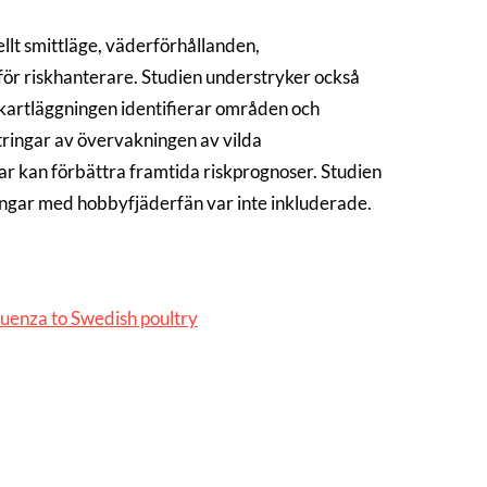
llt smittläge, väderförhållanden,
 för riskhanterare. Studien understryker också
iskkartläggningen identifierar områden och
ttringar av övervakningen av vilda
ar kan förbättra framtida riskprognoser. Studien
ingar med hobbyfjäderfän var inte inkluderade.
fluenza to Swedish poultry