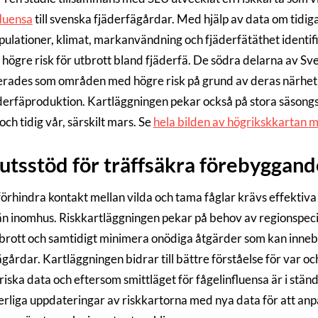
fluensa
till svenska fjäderfägårdar. Med hjälp av data om tidigar
pulationer, klimat, markanvändning och fjäderfätäthet identif
 högre risk för utbrott bland fjäderfä. De södra delarna av Sve
ierades som områden med högre risk på grund av deras närhet t
äderfäproduktion. Kartläggningen pekar också på stora säsong
och tidig vår, särskilt mars. Se
hela bilden av högrikskkartan 
utsstöd för träffsäkra förebyggan
 förhindra kontakt mellan vilda och tama fåglar krävs effektiva
än inomhus. Riskkartläggningen pekar på behov av regionspecif
tbrott och samtidigt minimera onödiga åtgärder som kan innebä
ägårdar. Kartläggningen bidrar till bättre förståelse för var o
oriska data och eftersom smittläget för fågelinfluensa är i s
erliga uppdateringar av riskkartorna med nya data för att anpa