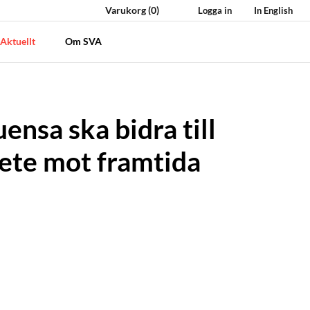
Varukorg
(0)
Logga in
In English
Aktuellt
Om SVA
ensa ska bidra till
bete mot framtida