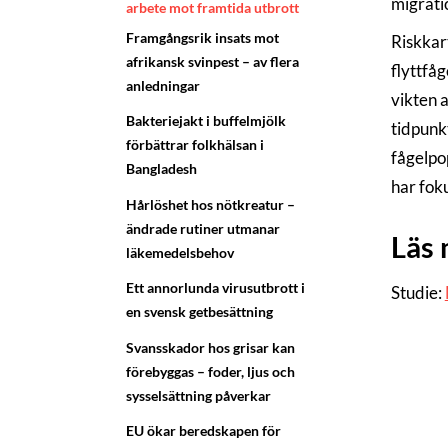
migrati
arbete mot framtida utbrott
Framgångsrik insats mot
Riskkar
afrikansk svinpest – av flera
flyttfå
anledningar
vikten a
Bakteriejakt i buffelmjölk
tidpunk
förbättrar folkhälsan i
fågelpo
Bangladesh
har fok
Hårlöshet hos nötkreatur –
ändrade rutiner utmanar
Läs
läkemedelsbehov
Ett annorlunda virusutbrott i
Studie:
en svensk getbesättning
Svansskador hos grisar kan
förebyggas – foder, ljus och
sysselsättning påverkar
EU ökar beredskapen för