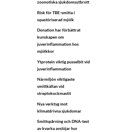
zoonotiska sjukdomsutbrott
Risk för TBE-smitta i
opastöriserad mjölk
Donation har förbättrat
kunskapen om
juverinflammation hos
mjölkkor
Ytprotein viktig pusselbit vid
juverinflammation
Närmiljön viktigaste
smittkällan vid
streptokockmastit
Nya verktyg mot
klimatdrivna sjukdomar
Smittspårning och DNA-test
av kvarka avslöjar hur