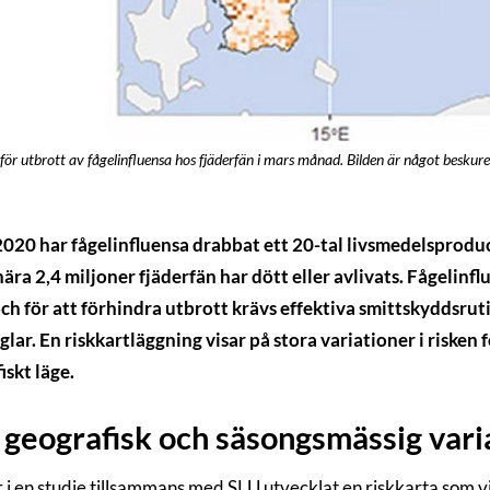
för utbrott av fågelinfluensa hos fjäderfän i mars månad. Bilden är något beskuren
020 har fågelinfluensa drabbat ett 20-tal livsmedelsproduce
 nära 2,4 miljoner fjäderfän har dött eller avlivats. Fågelinfl
och för att förhindra utbrott krävs effektiva smittskyddsrut
glar. En riskkartläggning visar på stora variationer i riske
iskt läge.
 geografisk och säsongsmässig vari
 i en studie tillsammans med SLU utvecklat en riskkarta som vi