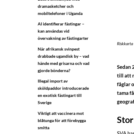
dramasketcher och
mobiltelefoner i Uganda
AI identifierar fästingar –
kan användas vid
övervakning av fästingarter
Riskkarta 
När afrikansk svinpest
drabbade ugandisk by – vad
hände med grisarna och vad
Sedan 2
gjorde bönderna?
till att
Illegal import av
fåglar 
sköldpaddor introducerade
tama få
en exotisk fästingart till
geograf
Sverige
Viktigt att vaccinera mot
Stor
blåtunga för att förebygga
smitta
SVA har