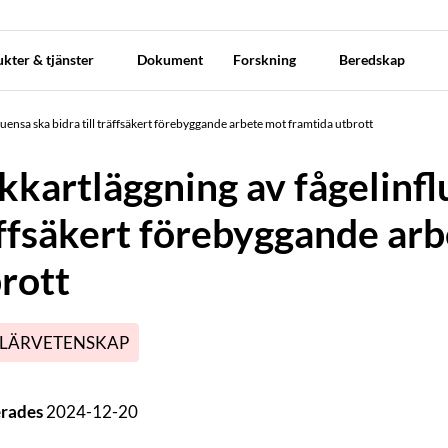
kter & tjänster
Dokument
Forskning
Beredskap
luensa ska bidra till träffsäkert förebyggande arbete mot framtida utbrott
kkartläggning av fågelinflu
ffsäkert förebyggande ar
rott
LÄRVETENSKAP
erades
2024-12-20