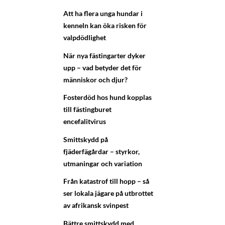
Att ha flera unga hundar i
kenneln kan öka risken för
valpdödlighet
När nya fästingarter dyker
upp – vad betyder det för
människor och djur?
Fosterdöd hos hund kopplas
till fästingburet
encefalitvirus
Smittskydd på
fjäderfägårdar – styrkor,
utmaningar och variation
Från katastrof till hopp – så
ser lokala jägare på utbrottet
av afrikansk svinpest
Bättre smittskydd med