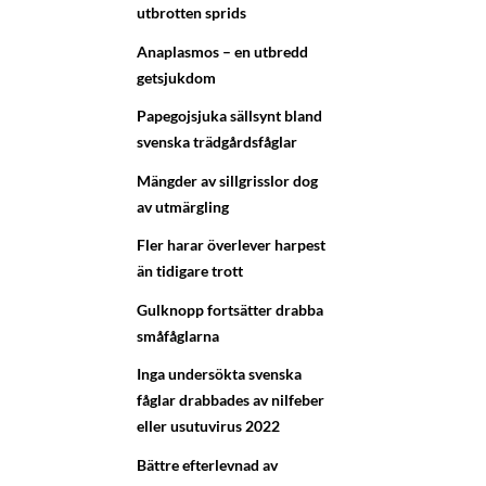
utbrotten sprids
Anaplasmos – en utbredd
getsjukdom
Papegojsjuka sällsynt bland
svenska trädgårdsfåglar
Mängder av sillgrisslor dog
av utmärgling
Fler harar överlever harpest
än tidigare trott
Gulknopp fortsätter drabba
småfåglarna
Inga undersökta svenska
fåglar drabbades av nilfeber
eller usutuvirus 2022
Bättre efterlevnad av