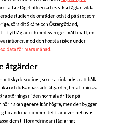
e fall av fågelinfluensa hos vilda fåglar, vilda
ierade studien de områden och tid på året som
rige, särskilt Skåne och Östergötland,
ill flyttfåglar och med Sveriges mått mätt, en
svariationer, med den högsta risken under
med data för mars månad.
de åtgärder
 smittskyddsrutiner, som kan inkludera att hålla
ika och tidsanpassade åtgärder, för att minska
ra störningar i den normala driften på
ch när risken generellt är högre, men den bygger
tändig förändring kommer det framöver behövas
ssa dem till förändringar i fåglarnas