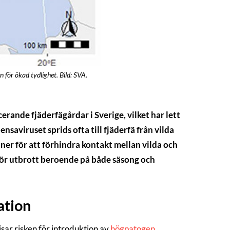
 för ökad tydlighet. Bild: SVA.
rande fjäderfägårdar i Sverige, vilket har lett
uensaviruset sprids ofta till fjäderfä från vilda
iner för att förhindra kontakt mellan vilda och
n för utbrott beroende på både säsong och
ation
sar risken för introduktion av
högpatogen