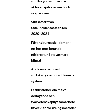
smittskyddsrutiner när
aktörer själva är med och
skapar dem
Slutsatser från
fågelinfluensasäsongen
2020–2021
Fästingburna sjukdomar –
ett hot mot betande
nötkreatur i ett varmare
klimat
Afrikansk svinpest i
småskaliga och traditionella
system
Diskussioner om makt,
deltagande och
tvärvetenskapligt samarbete
utvecklar forskningsmetoder