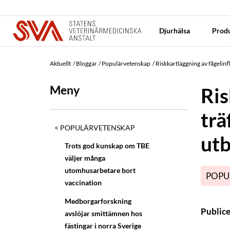
Djurhälsa
Produ
Aktuellt
Bloggar
Populärvetenskap
Riskkartläggning av fågelinf
Meny
Ris
trä
POPULÄRVETENSKAP
utb
Trots god kunskap om TBE
väljer många
utomhusarbetare bort
POPU
vaccination
Medborgarforskning
Public
avslöjar smittämnen hos
fästingar i norra Sverige