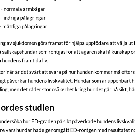
- normala armbågar
 lindriga pålagringar
- måttliga pålagringar
ng av sjukdomen görs främst för hjälpa uppfödare att välja ut 
å sällskapshundar som röntgas för att ägaren ska få kunskap 
 hundens framtida liv.
erinär är det svårt att svara på hur hunden kommer må efter
tigt påverkar hundens livskvalitet. Hundar som är uppenbart ha
ing, men det råder stor osäkerhet kring hur det går på sikt, b
jordes studien
 undersöka hur ED-graden på sikt påverkade hundens livskvali
re vars hundar hade genomgått ED-röntgen med resultatet no