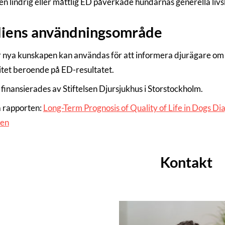
 en lindrig eller måttlig ED påverkade hundarnas generella livs
diens användningsområde
 nya kunskapen kan användas för att informera djurägare om 
litet beroende på ED-resultatet.
 finansierades av Stiftelsen Djursjukhus i Storstockholm.
a rapporten:
Long-Term Prognosis of Quality of Life in Dogs 
den
Kontakt