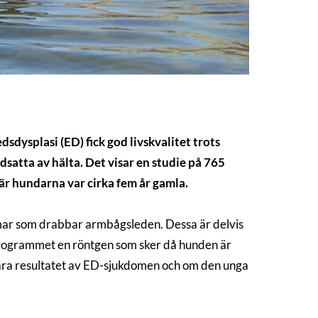
dysplasi (ED) fick god livskvalitet trots
atta av hälta. Det visar en studie på 765
r hundarna var cirka fem år gamla.
omar som drabbar armbågsleden. Dessa är delvis
sprogrammet en röntgen som sker då hunden är
ara resultatet av ED-sjukdomen och om den unga