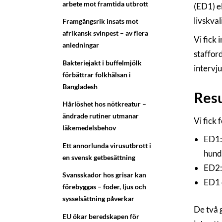
arbete mot framtida utbrott
(ED1) e
livskva
Framgångsrik insats mot
afrikansk svinpest – av flera
Vi fick
anledningar
stafford
Bakteriejakt i buffelmjölk
intervjut
förbättrar folkhälsan i
Bangladesh
Resu
Hårlöshet hos nötkreatur –
ändrade rutiner utmanar
Vi fick
läkemedelsbehov
ED1: 
Ett annorlunda virusutbrott i
hunde
en svensk getbesättning
ED2: 
Svansskador hos grisar kan
ED1 
förebyggas – foder, ljus och
sysselsättning påverkar
De två 
EU ökar beredskapen för