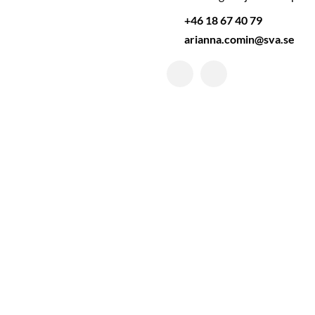
+46 18 67 40 79
arianna.comin@sva.se