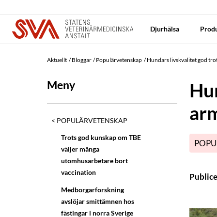
Djurhälsa
Produ
Aktuellt
Bloggar
Populärvetenskap
Hundars livskvalitet god tr
Meny
Hun
arm
POPULÄRVETENSKAP
Trots god kunskap om TBE
POPU
väljer många
utomhusarbetare bort
vaccination
Public
Medborgarforskning
avslöjar smittämnen hos
fästingar i norra Sverige