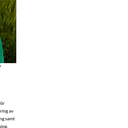
t
för
ring av
ng samt
ing.