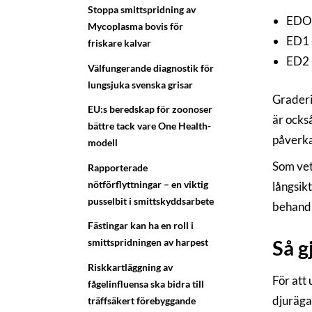
Stoppa smittspridning av
EDO 
Mycoplasma bovis för
ED1 -
friskare kalvar
ED2 
Välfungerande diagnostik för
lungsjuka svenska grisar
Graderi
EU:s beredskap för zoonoser
är ocks
bättre tack vare One Health-
påverka
modell
Som vet
Rapporterade
nötförflyttningar – en viktig
långsik
pusselbit i smittskyddsarbete
behandl
Fästingar kan ha en roll i
smittspridningen av harpest
Så g
Riskkartläggning av
För att
fågelinfluensa ska bidra till
djuräga
träffsäkert förebyggande