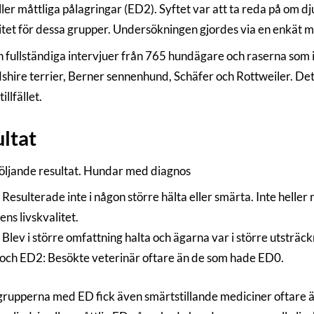
ller måttliga pålagringar (ED2). Syftet var att ta reda på om d
litet för dessa grupper. Undersökningen gjordes via en enkät m
 in fullständiga intervjuer från 765 hundägare och raserna so
shire terrier, Berner sennenhund, Schäfer och Rottweiler. Det 
illfället.
ltat
 följande resultat. Hundar med diagnos
Resulterade inte i någon större hälta eller smärta. Inte hell
ns livskvalitet.
Blev i större omfattning halta och ägarna var i större utsträck
och ED2: Besökte veterinär oftare än de som hade ED0.
grupperna med ED fick även smärtstillande mediciner oftare 