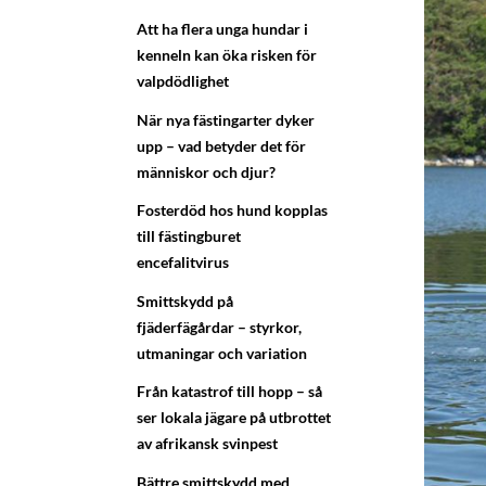
Att ha flera unga hundar i
kenneln kan öka risken för
valpdödlighet
När nya fästingarter dyker
upp – vad betyder det för
människor och djur?
Fosterdöd hos hund kopplas
till fästingburet
encefalitvirus
Smittskydd på
fjäderfägårdar – styrkor,
utmaningar och variation
Från katastrof till hopp – så
ser lokala jägare på utbrottet
av afrikansk svinpest
Bättre smittskydd med