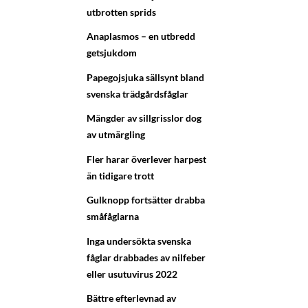
utbrotten sprids
Anaplasmos – en utbredd
getsjukdom
Papegojsjuka sällsynt bland
svenska trädgårdsfåglar
Mängder av sillgrisslor dog
av utmärgling
Fler harar överlever harpest
än tidigare trott
Gulknopp fortsätter drabba
småfåglarna
Inga undersökta svenska
fåglar drabbades av nilfeber
eller usutuvirus 2022
Bättre efterlevnad av