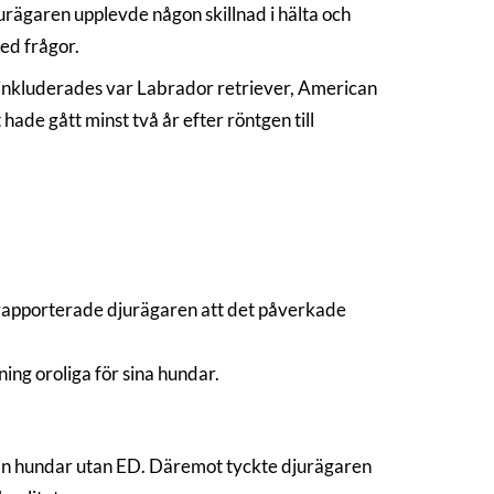
jurägaren upplevde någon skillnad i hälta och
ed frågor.
m inkluderades var Labrador retriever, American
hade gått minst två år efter röntgen till
er rapporterade djurägaren att det påverkade
ning oroliga för sina hundar.
än hundar utan ED. Däremot tyckte djurägaren