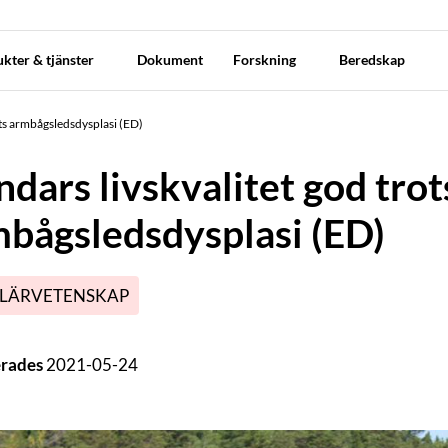
kter & tjänster
Dokument
Forskning
Beredskap
ots armbågsledsdysplasi (ED)
dars livskvalitet god trot
bågsledsdysplasi (ED)
LÄRVETENSKAP
erades
2021-05-24