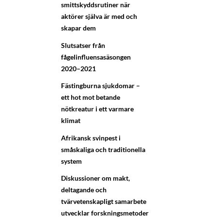
smittskyddsrutiner när
aktörer själva är med och
skapar dem
Slutsatser från
fågelinfluensasäsongen
2020–2021
Fästingburna sjukdomar –
ett hot mot betande
nötkreatur i ett varmare
klimat
Afrikansk svinpest i
småskaliga och traditionella
system
Diskussioner om makt,
deltagande och
tvärvetenskapligt samarbete
utvecklar forskningsmetoder