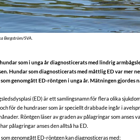
ika Bergström/SVA.
undar som i unga år diagnosticerats med lindrig armbågsleds
en. Hundar som diagnosticerats med måttlig ED var mer neds
som genomgått ED-röntgen i unga år. Mätningen gjordes nä
ledsdysplasi (ED) är ett samlingsnamn för flera olika sjukd
a och för de hundraser som är speciellt drabbade ingår i avel
ånader. Röntgen läser av graden av pålagringar som anses v
har pålagringar anses den alltså ha ED.
som genomgått ED-röntgen kan diagnosticeras med: