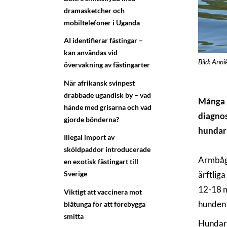
dramasketcher och
mobiltelefoner i Uganda
AI identifierar fästingar –
kan användas vid
Bild: Ann
övervakning av fästingarter
När afrikansk svinpest
drabbade ugandisk by – vad
Många h
hände med grisarna och vad
diagnos
gjorde bönderna?
hundar 
Illegal import av
sköldpaddor introducerade
Armbågs
en exotisk fästingart till
ärftlig
Sverige
12-18 m
Viktigt att vaccinera mot
hunden 
blåtunga för att förebygga
smitta
Hundar 