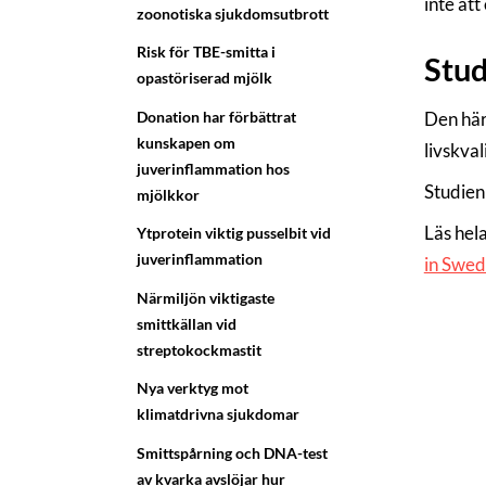
inte att
zoonotiska sjukdomsutbrott
Risk för TBE-smitta i
Stu
opastöriserad mjölk
Donation har förbättrat
Den här
kunskapen om
livskva
juverinflammation hos
Studien
mjölkkor
Läs hel
Ytprotein viktig pusselbit vid
juverinflammation
in Swe
Närmiljön viktigaste
smittkällan vid
streptokockmastit
Nya verktyg mot
klimatdrivna sjukdomar
Smittspårning och DNA-test
av kvarka avslöjar hur