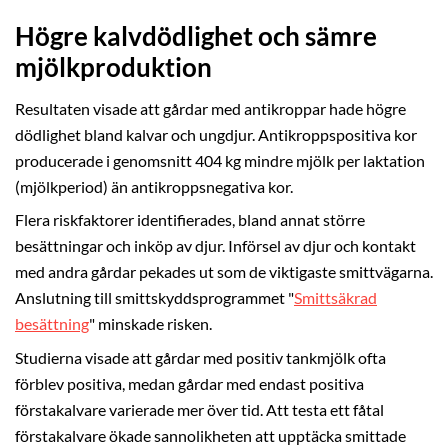
Högre kalvdödlighet och sämre
mjölkproduktion
Resultaten visade att gårdar med antikroppar hade högre
dödlighet bland kalvar och ungdjur. Antikroppspositiva kor
producerade i genomsnitt 404 kg mindre mjölk per laktation
(mjölkperiod) än antikroppsnegativa kor.
Flera riskfaktorer identifierades, bland annat större
besättningar och inköp av djur. Införsel av djur och kontakt
med andra gårdar pekades ut som de viktigaste smittvägarna.
Anslutning till smittskyddsprogrammet "
Smittsäkrad
besättning
" minskade risken.
Studierna visade att gårdar med positiv tankmjölk ofta
förblev positiva, medan gårdar med endast positiva
förstakalvare varierade mer över tid. Att testa ett fåtal
förstakalvare ökade sannolikheten att upptäcka smittade