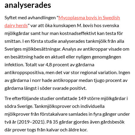
analyserades
Syftet med avhandlingen "
Mycoplasma bovis in Swedish
dairy herds
" var att öka kunskapen
M. bovis
hos svenska
mjölkgårdar samt hur man kostnadseffektivt kan testa för
smittan. I en första studie analyserades tankmjölk från alla
Sveriges mjölkbesättningar. Analys av antikroppar visade om
en besättning hade en aktuell eller nyligen genomgången
infektion. Totalt var 4,8 procent av gårdarna
antikroppspositiva, men det var stor regional variation. Ingen
av gårdarna i norr hade antikroppar medan tjugo procent av
gårdarna längst i söder svarade positivt.
Tre efterföljande studier omfattade 149 större mjölkgårdar i
södra Sverige. Tankmjölksprover och individuella
mjölkprover från förstakalvare samlades in fyra gånger under
två år (2019–2021). På 35 gårdar gjordes även gårdsbesök
där prover togs från kalvar och äldre kor.