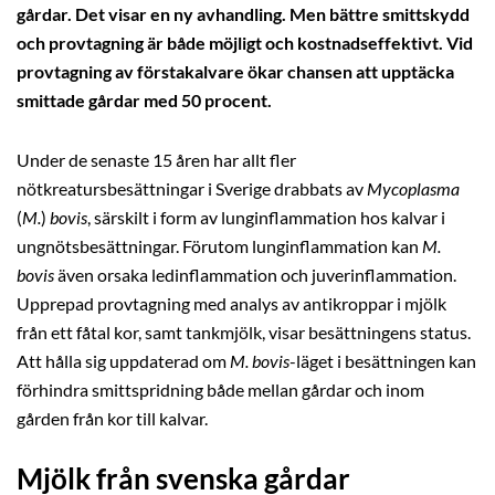
gårdar. Det visar en ny avhandling. Men bättre smittskydd
och provtagning är både möjligt och kostnadseffektivt. Vid
provtagning av förstakalvare ökar chansen att upptäcka
smittade gårdar med 50 procent.
Under de senaste 15 åren har allt fler
nötkreatursbesättningar i Sverige drabbats av
Mycoplasma
(
M.
)
bovis
, särskilt i form av lunginflammation hos kalvar i
ungnötsbesättningar. Förutom lunginflammation kan
M.
bovis
även orsaka ledinflammation och juverinflammation.
Upprepad provtagning med analys av antikroppar i mjölk
från ett fåtal kor, samt tankmjölk, visar besättningens status.
Att hålla sig uppdaterad om
M. bovis
-läget i besättningen kan
förhindra smittspridning både mellan gårdar och inom
gården från kor till kalvar.
Mjölk från svenska gårdar