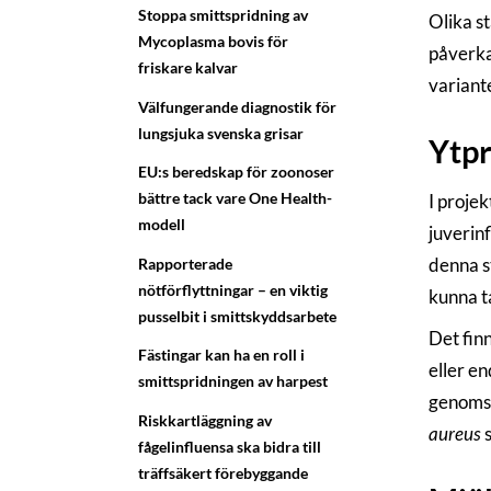
Stoppa smittspridning av
Olika 
Mycoplasma bovis för
påverka 
friskare kalvar
variant
Välfungerande diagnostik för
lungsjuka svenska grisar
Ytpr
EU:s beredskap för zoonoser
bättre tack vare One Health-
I proje
modell
juverin
denna s
Rapporterade
nötförflyttningar – en viktig
kunna ta
pusselbit i smittskyddsarbete
Det fin
Fästingar kan ha en roll i
eller e
smittspridningen av harpest
genomsn
Riskkartläggning av
aureus
s
fågelinfluensa ska bidra till
träffsäkert förebyggande