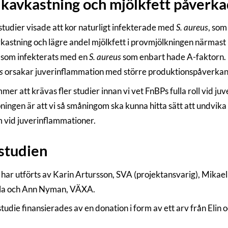
kavkastning och mjölkfett påverk
studier visade att kor naturligt infekterade med
S. aureus
, som
kastning och lägre andel mjölkfett i provmjölkningen närmast
som infekterats med en
S. aureus
som enbart hade A-faktorn. Nä
s
orsakar juverinflammation med större produktionspåverkan
mer att krävas fler studier innan vi vet FnBPs fulla roll vid 
ningen är att vi så småningom ska kunna hitta sätt att undvika
 vid juverinflammationer.
studien
 har utförts av Karin Artursson, SVA (projektansvarig), Mikael
la och Ann Nyman, VÄXA.
tudie finansierades av en donation i form av ett arv från Elin 