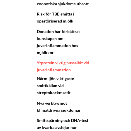
zoonotiska sjukdomsutbrott
Risk för TBE-smitta i
opastöriserad mjölk
Donation har förbättrat
kunskapen om
juverinflammation hos
mjölkkor
Ytprotein viktig pusselbit vid
juverinflammation
Närmiljön viktigaste
smittkällan vid
streptokockmastit
Nya verktyg mot
klimatdrivna sjukdomar
Smittspårning och DNA-test
av kvarka avslöjar hur