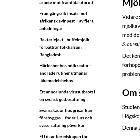
Mjöl
arbete mot framtida utbrott
Framgångsrik insats mot
Vidare 
afrikansk svinpest – av flera
mjölkav
anledningar
med de 
Bakteriejakt i buffelmjölk
S. aureu
förbättrar folkhälsan i
Bangladesh
Det kom
förhopp
Hårlöshet hos nötkreatur –
ändrade rutiner utmanar
problem
läkemedelsbehov
Om 
Ett annorlunda virusutbrott i
en svensk getbesättning
Studien
Svansskador hos grisar kan
Högsko
förebyggas – foder, ljus och
sysselsättning påverkar
Denna s
EU ökar beredskapen för