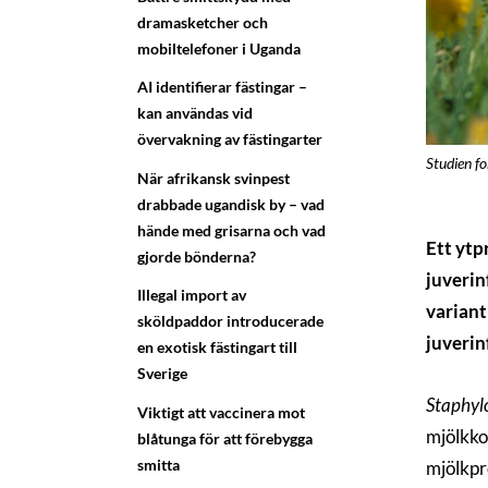
dramasketcher och
mobiltelefoner i Uganda
AI identifierar fästingar –
kan användas vid
övervakning av fästingarter
Studien f
När afrikansk svinpest
drabbade ugandisk by – vad
hände med grisarna och vad
Ett ytp
gjorde bönderna?
juverin
Illegal import av
variant
sköldpaddor introducerade
juverin
en exotisk fästingart till
Sverige
Staphylo
Viktigt att vaccinera mot
mjölkkor
blåtunga för att förebygga
smitta
mjölkpr