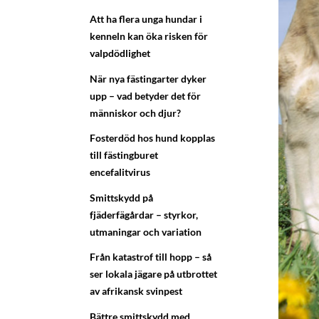
Att ha flera unga hundar i
kenneln kan öka risken för
valpdödlighet
När nya fästingarter dyker
upp – vad betyder det för
människor och djur?
Fosterdöd hos hund kopplas
till fästingburet
encefalitvirus
Smittskydd på
fjäderfägårdar – styrkor,
utmaningar och variation
Från katastrof till hopp – så
ser lokala jägare på utbrottet
av afrikansk svinpest
Bättre smittskydd med