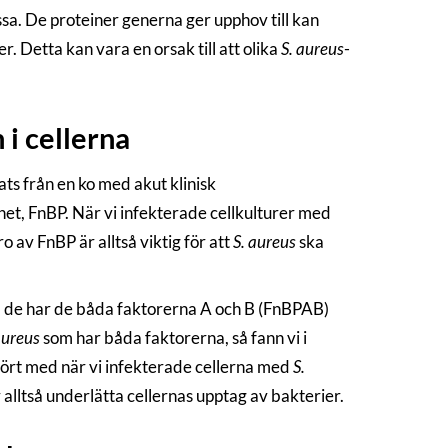
ssa. De proteiner generna ger upphov till kan
r. Detta kan vara en orsak till att olika
S. aureus
-
n i cellerna
ats från en ko med akut klinisk
net, FnBP. När vi infekterade cellkulturer med
 av FnBP är alltså viktig för att
S. aureus
ska
om de har de båda faktorerna A och B (FnBPAB)
aureus
som har båda faktorerna, så fann vi i
fört med när vi infekterade cellerna med
S.
lltså underlätta cellernas upptag av bakterier.