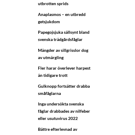
utbrotten sprids
Anaplasmos – en utbredd
getsjukdom
Papegojsjuka sällsynt bland
svenska trädgårdsfåglar
Mängder av sillgrisslor dog
av utmärgling
Fler harar överlever harpest
än tidigare trott
Gulknopp fortsätter drabba
småfåglarna
Inga undersökta svenska
fåglar drabbades av nilfeber
eller usutuvirus 2022
Bättre efterlevnad av