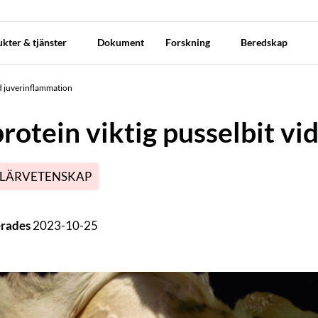
kter & tjänster
Dokument
Forskning
Beredskap
id juverinflammation
rotein viktig pusselbit vi
LÄRVETENSKAP
erades
2023-10-25