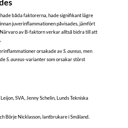
ades
 hade båda faktorerna, hade signifikant lägre
 innan juverinflammationen påvisades, jämfört
rvaro av B-faktorn verkar alltså bidra till att
.
juverinflammationer orsakade av
S. aureus,
men
 de
S. aureus
-varianter som orsakar störst
 Leijon, SVA, Jenny Schelin, Lunds Tekniska
och Börje Nicklasson, lantbrukare i Småland.