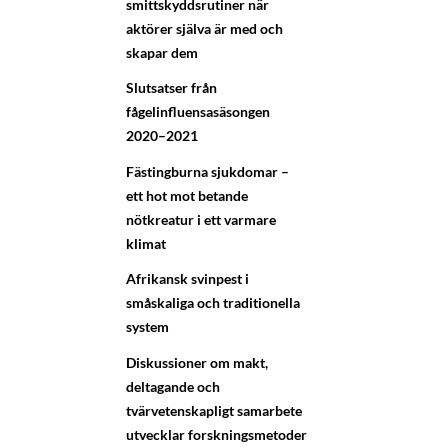
smittskyddsrutiner när
aktörer själva är med och
skapar dem
Slutsatser från
fågelinfluensasäsongen
2020–2021
Fästingburna sjukdomar –
ett hot mot betande
nötkreatur i ett varmare
klimat
Afrikansk svinpest i
småskaliga och traditionella
system
Diskussioner om makt,
deltagande och
tvärvetenskapligt samarbete
utvecklar forskningsmetoder