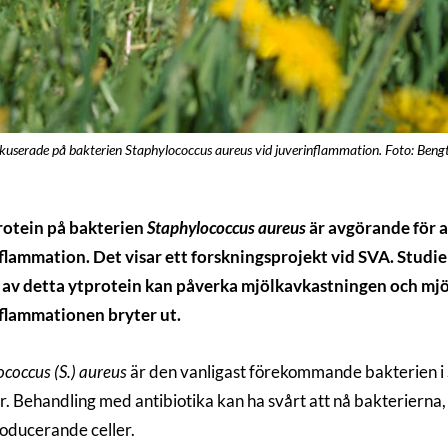
okuserade på bakterien Staphylococcus aureus vid juverinflammation. Foto: Beng
rotein på bakterien
Staphylococcus aureus
är avgörande för at
flammation. Det visar ett forskningsprojekt vid SVA. Studie
 av detta ytprotein kan påverka mjölkavkastningen och mjöl
flammationen bryter ut.
coccus (S.) aureus
är den vanligast förekommande bakterien i
. Behandling med antibiotika kan ha svårt att nå bakterierna, s
oducerande celler.