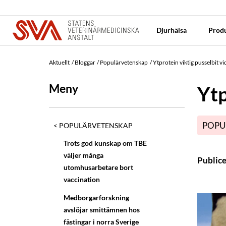
Djurhälsa
Produ
Aktuellt
Bloggar
Populärvetenskap
Ytprotein viktig pusselbit v
Meny
Ytp
POPU
POPULÄRVETENSKAP
Trots god kunskap om TBE
väljer många
Public
utomhusarbetare bort
vaccination
Medborgarforskning
avslöjar smittämnen hos
fästingar i norra Sverige