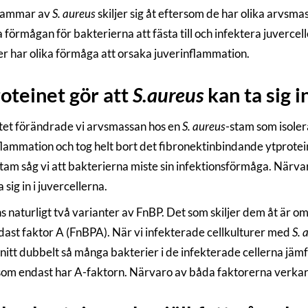
stammar av
S. aureus
skiljer sig åt eftersom de har olika arvsma
förmågan för bakterierna att fästa till och infektera juvercelle
er har olika förmåga att orsaka juverinflammation.
oteinet gör att
S.aureus
kan ta sig i
ktet förändrade vi arvsmassan hos en
S. aureus
-stam som isoler
flammation och tog helt bort det fibronektinbindande ytprotei
tam såg vi att bakterierna miste sin infektionsförmåga. Närvaro
 sig in i juvercellerna.
ns naturligt två varianter av FnBP. Det som skiljer dem åt är 
ndast faktor A (FnBPA). När vi infekterade cellkulturer med
S. 
itt dubbelt så många bakterier i de infekterade cellerna jäm
om endast har A-faktorn. Närvaro av båda faktorerna verkar a