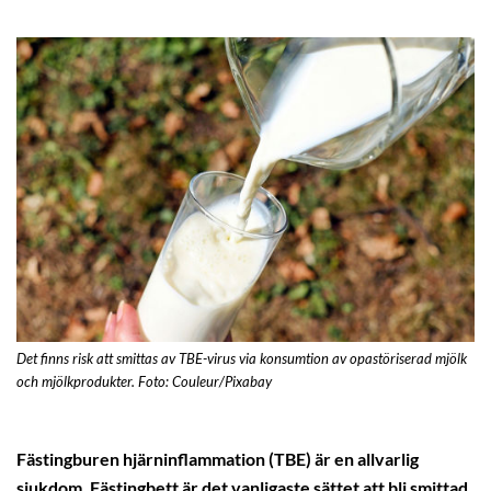
Det finns risk att smittas av TBE-virus via konsumtion av opastöriserad mjölk
och mjölkprodukter. Foto: Couleur/Pixabay
Fästingburen hjärninflammation (TBE) är en allvarlig
sjukdom. Fästingbett är det vanligaste sättet att bli smittad