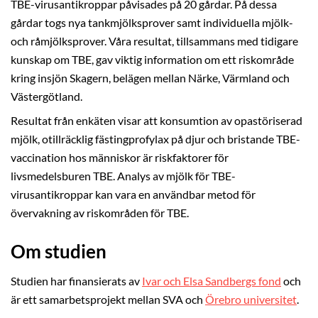
TBE-virusantikroppar påvisades på 20 gårdar. På dessa
gårdar togs nya tankmjölksprover samt individuella mjölk-
och råmjölksprover. Våra resultat, tillsammans med tidigare
kunskap om TBE, gav viktig information om ett riskområde
kring insjön Skagern, belägen mellan Närke, Värmland och
Västergötland.
Resultat från enkäten visar att konsumtion av opastöriserad
mjölk, otillräcklig fästingprofylax på djur och bristande TBE-
vaccination hos människor är riskfaktorer för
livsmedelsburen TBE. Analys av mjölk för TBE-
virusantikroppar kan vara en användbar metod för
övervakning av riskområden för TBE.
Om studien
Studien har finansierats av
Ivar och Elsa Sandbergs fond
och
är ett samarbetsprojekt mellan SVA och
Örebro universitet
.