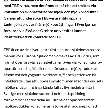
med TBE-virus, men det finns också risk att smittas via
konsumtion av opastöriserad mjölk och mjölkprodukter.
Genom att undersöka TBE-virusantikroppar i
tankmjölksprover från mjölkbesättningar i Sverige har
forskare vid SVA och Örebro universitet kunnat
identifiera ett riskområde för TBE.
TBE är en av de allvarligaste fästingburna sjukdomarna hos
människor i Europa. Sjukdomen orsakas av TBE-virus, som
främst överförs via fästingbett, men även via konsumtion av
opastöriserad mjölk eller opastöriserade mjölkprodukter
såsom ost och yoghurt. Nötkreatur, får och getter kan bli
infekterade utan att uppvisa symtom, men utsöndra viruset i
mjölken. Idag finns inga kända fall av livsmedelssmitta i
Sverige, men sjukdomsutbrott och smittspridning
förekommer i andra delar av Europa där opastöriserade
mjölkprodukter konsumeras i större utsträckning. För att