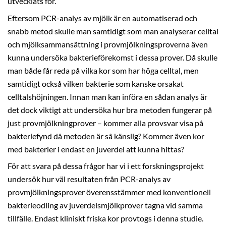
utvecklats för.
Eftersom PCR-analys av mjölk är en automatiserad och
snabb metod skulle man samtidigt som man analyserar celltal
och mjölksammansättning i provmjölkningsproverna även
kunna undersöka bakterieförekomst i dessa prover. Då skulle
man både får reda på vilka kor som har höga celltal, men
samtidigt också vilken bakterie som kanske orsakat
celltalshöjningen. Innan man kan införa en sådan analys är
det dock viktigt att undersöka hur bra metoden fungerar på
just provmjölkningprover – kommer alla provsvar visa på
bakteriefynd då metoden är så känslig? Kommer även kor
med bakterier i endast en juverdel att kunna hittas?
För att svara på dessa frågor har vi i ett forskningsprojekt
undersök hur väl resultaten från PCR-analys av
provmjölkningsprover överensstämmer med konventionell
bakterieodling av juverdelsmjölkprover tagna vid samma
tillfälle. Endast kliniskt friska kor provtogs i denna studie.