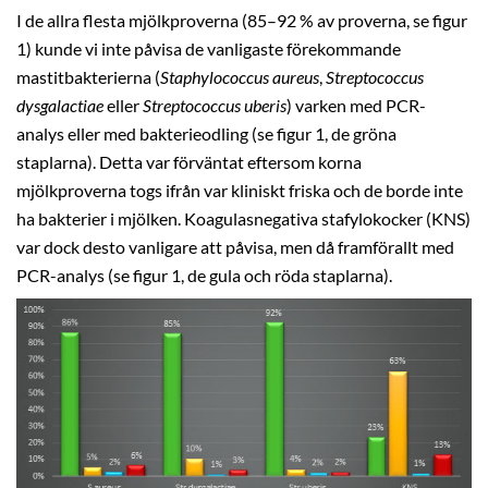
I de allra flesta mjölkproverna (85–92 % av proverna, se figur
1) kunde vi inte påvisa de vanligaste förekommande
mastitbakterierna (
Staphylococcus aureus
,
Streptococcus
dysgalactiae
eller
Streptococcus uberis
) varken med PCR-
analys eller med bakterieodling (se figur 1, de gröna
staplarna). Detta var förväntat eftersom korna
mjölkproverna togs ifrån var kliniskt friska och de borde inte
ha bakterier i mjölken. Koagulasnegativa stafylokocker (KNS)
var dock desto vanligare att påvisa, men då framförallt med
PCR-analys (se figur 1, de gula och röda staplarna).