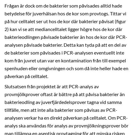
Frågan är dock om de bakterier som påvisades alltid hade
betydelse för juverhälsan hos de kor som provtogs. Tittar vi
på hur celltalet ser ut hos de kor där bakterier påvisat (figur
2) kan vi se att mediancelltalet ligger högre hos de kor där
bakterieodlingen påvisade bakterier än hos de kor där PCR-
analysen påvisade bakterier. Detta kan tyda på att en del av
de bakterier som påvisades i PCR-analysen eventuellt inte
kom från juvret utan var en kontamination från till exempel
spenhuden eller omgivningen och som då inte heller hade en
påverkan på celltalet.
Slutsatsen från projektet är att PCR-analys av
provmjölkprover oftast är bättre på att påvisa bakterier än
bakterieodling av juverfjärdedelsprover tagna vid samma
tillfälle, men att inte alla bakterier som påvisas av PCR-
analysen verkar ha en direkt påverkan på celltalet. Om PCR-
analys ska användas för analys av provmjölkningsprover bör
man tillämpa en aseptisk provtagning för att minska risken