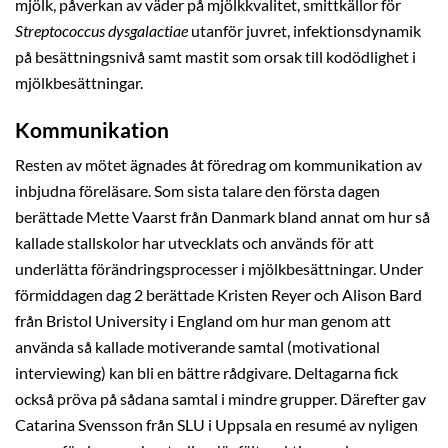
mjölk, påverkan av väder på mjölkkvalitet, smittkällor för
Streptococcus dysgalactiae
utanför juvret, infektionsdynamik
på besättningsnivå samt mastit som orsak till kodödlighet i
mjölkbesättningar.
Kommunikation
Resten av mötet ägnades åt föredrag om kommunikation av
inbjudna föreläsare. Som sista talare den första dagen
berättade Mette Vaarst från Danmark bland annat om hur så
kallade stallskolor har utvecklats och används för att
underlätta förändringsprocesser i mjölkbesättningar. Under
förmiddagen dag 2 berättade Kristen Reyer och Alison Bard
från Bristol University i England om hur man genom att
använda så kallade motiverande samtal (motivational
interviewing) kan bli en bättre rådgivare. Deltagarna fick
också pröva på sådana samtal i mindre grupper. Därefter gav
Catarina Svensson från SLU i Uppsala en resumé av nyligen