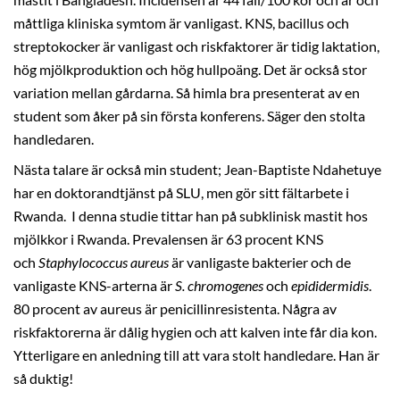
mastit i Bangladesh. Incidensen är 44 fall/100 kor och år och
måttliga kliniska symtom är vanligast. KNS, bacillus och
streptokocker är vanligast och riskfaktorer är tidig laktation,
hög mjölkproduktion och hög hullpoäng. Det är också stor
variation mellan gårdarna. Så himla bra presenterat av en
student som åker på sin första konferens. Säger den stolta
handledaren.
Nästa talare är också min student; Jean-Baptiste Ndahetuye
har en doktorandtjänst på SLU, men gör sitt fältarbete i
Rwanda. I denna studie tittar han på subklinisk mastit hos
mjölkkor i Rwanda. Prevalensen är 63 procent KNS
och
Staphylococcus aureus
är vanligaste bakterier och de
vanligaste KNS-arterna är
S. chromogenes
och
epididermidis
.
80 procent av aureus är penicillinresistenta. Några av
riskfaktorerna är dålig hygien och att kalven inte får dia kon.
Ytterligare en anledning till att vara stolt handledare. Han är
så duktig!