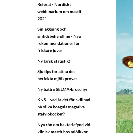
Referat - Nordiskt
webbinarium om mastit
2021
Sinläggning och
sintidsbehandling - Nya
rekommendationer för
friskare juver
Ny färsk statistik!
Sju tips för att ta det
perfekta mjölkprovet
Ny bättre SELMA-broschyr
KNS – vad är det för skillnad
på olika koagulasnegativa
stafylokocker?
Nya rön om bakteriefynd vid
klinisk mastit hos mjölkkor