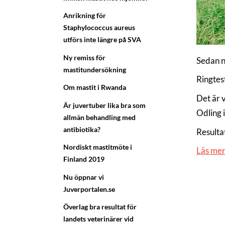
Anrikning för
Staphylococcus aureus
utförs inte längre på SVA
Ny remiss för
Sedan nå
mastitundersökning
Ringtest
Om mastit i Rwanda
Det är v
Är juvertuber lika bra som
Odling 
allmän behandling med
antibiotika?
Resulta
Nordiskt mastitmöte i
Läs mer
Finland 2019
Nu öppnar vi
Juverportalen.se
Överlag bra resultat för
landets veterinärer vid