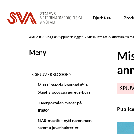
Djurhälsa
Produ
Aktuellt
Bloggar
Spjuverbloggen
Missa inte att kvalitetssäkra m
Meny
Mis
anm
SPJUVERBLOGGEN
Missa inte vår kostnadsfria
SPJU
Staphylococcus aureus-kurs
Juverportalen svarar på
Public
frågor
NAS-mastit – nytt namn men
samma juverbakterier