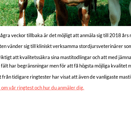
gra veckor tillbaka är det möjligt att anmäla sig till 2018 års r
en vänder sig till kliniskt verksamma stordjursveterinärer som 
iktigt att kvalitetssäkra sina mastitodlingar och att med jämna
i fält har begränsningar men för att få högsta möjliga kvalitet
t från tidigare ringtester har visat att även de vanligaste mas
 om vår ringtest och hur du anmäler dig.