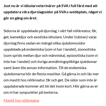
Just nu är vi idisslarveterinärer på SVA i full färd med att
uppdatera våra djurslagssidor på SVA:s webbplats, något vi
gör en gång om året.
Sidorna är uppdelade på djurslag; i vårt fall nötkreatur, får,
get, kameldjur och exotiska idisslare. Under (nästan) varje
djurslag finns sedan en mängd olika sjukdomssidor
uppdelade på endemiska (som vi har i landet), zoonotiska
(som sprids mellan djur och människa), epizootiska (som vi
inte har i landet) och övriga anmälningspliktiga sjukdomar
samt även lite annan information. Till de endemiska
sjukdomarna hör de flesta mastiter. Gå gärna in och läs mer
om mastit hos nötkreatur, får och get. De sidor som inte är
uppdaterade kommer att bli det inom kort. Hör gärna av er
om ni har synpunkter på texterna.
Mastit hos nötkreatur