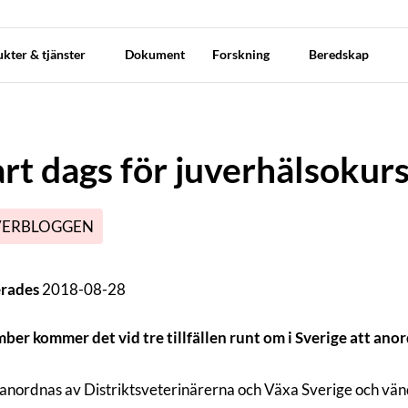
kter & tjänster
Dokument
Forskning
Beredskap
rt dags för juverhälsokur
VERBLOGGEN
erades
2018-08-28
mber kommer det vid tre tillfällen runt om i Sverige att anor
anordnas av Distriktsveterinärerna och Växa Sverige och vän