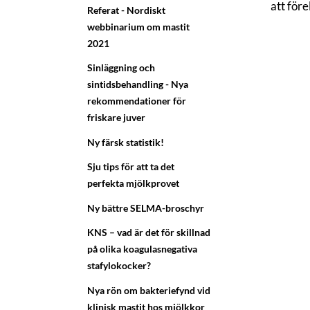
att för
Referat - Nordiskt
webbinarium om mastit
2021
Sinläggning och
sintidsbehandling - Nya
rekommendationer för
friskare juver
Ny färsk statistik!
Sju tips för att ta det
perfekta mjölkprovet
Ny bättre SELMA-broschyr
KNS – vad är det för skillnad
på olika koagulasnegativa
stafylokocker?
Nya rön om bakteriefynd vid
klinisk mastit hos mjölkkor