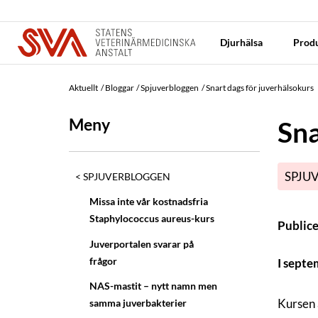
Djurhälsa
Produ
Aktuellt
Bloggar
Spjuverbloggen
Snart dags för juverhälsokurs
Meny
Sna
SPJU
SPJUVERBLOGGEN
Missa inte vår kostnadsfria
Staphylococcus aureus-kurs
Public
Juverportalen svarar på
frågor
I septe
NAS-mastit – nytt namn men
Kursen 
samma juverbakterier